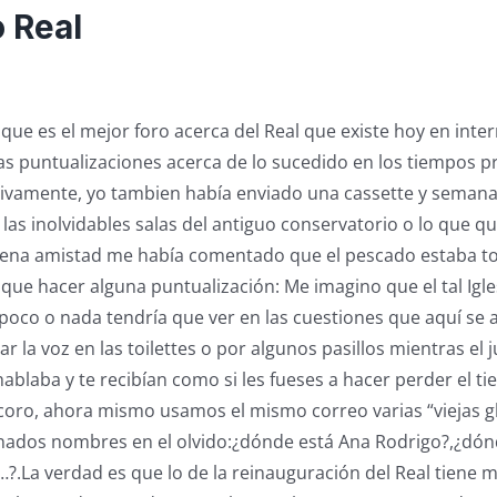
o Real
que es el mejor foro acerca del Real que existe hoy en inter
as puntualizaciones acerca de lo sucedido en los tiempos pr
tivamente, yo tambien había enviado una cassette y seman
 las inolvidables salas del antiguo conservatorio o lo que q
ena amistad me había comentado que el pescado estaba t
ue hacer alguna puntualización: Me imagino que el tal Iglesi
 poco o nada tendría que ver en las cuestiones que aquí se
ar la voz en las toilettes o por algunos pasillos mientras el 
hablaba y te recibían como si les fueses a hacer perder el t
coro, ahora mismo usamos el mismo correo varias “viejas gl
nados nombres en el olvido:¿dónde está Ana Rodrigo?,¿dónd
…?.La verdad es que lo de la reinauguración del Real tiene m