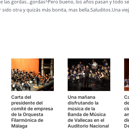
 de las gordas…gordas^Pero bueno, los años pasan y todo s
 sido otra y quizás más bonita, mas bella.Saluditos.Una viej
s
Carta del
Una mañana
Ca
presidente del
disfrutando la
de
comité de empresa
música de la
c
de la Orquesta
Banda de Música
an
Filarmónica de
de Vallecas en el
di
Málaga
Auditorio Nacional
D