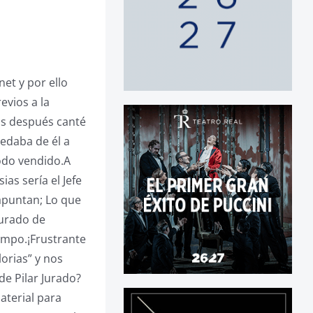
net y por ello
evios a la
as después canté
uedaba de él a
odo vendido.A
as sería el Jefe
 apuntan; Lo que
jurado de
iempo.¡Frustrante
orias” y nos
e Pilar Jurado?
aterial para