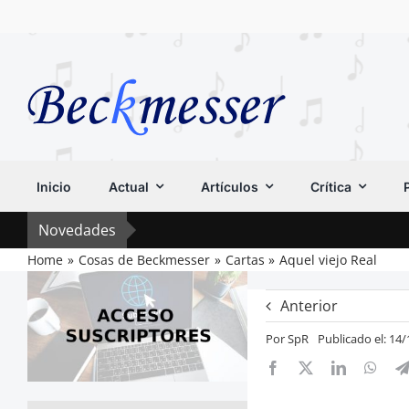
Saltar
al
contenido
Inicio
Actual
Artículos
Crítica
Novedades
Home
Cosas de Beckmesser
Cartas
Aquel viejo Real
Anterior
Por
SpR
Publicado el: 14