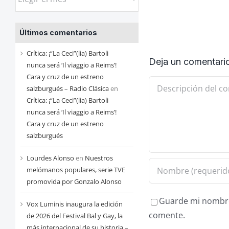
las
entradas
Últimos comentarios
de
cada
Crítica: ¡“La Ceci”(lia) Bartoli
Deja un comentari
mes
nunca será ‘Il viaggio a Reims’!
Cara y cruz de un estreno
Comentario
salzburgués – Radio Clásica
en
Crítica: ¡“La Ceci”(lia) Bartoli
nunca será ‘Il viaggio a Reims’!
Cara y cruz de un estreno
salzburgués
Lourdes Alonso
en
Nuestros
melómanos populares, serie TVE
promovida por Gonzalo Alonso
Guarde mi nombre,
Vox Luminis inaugura la edición
comente.
de 2026 del Festival Bal y Gay, la
más internacional de su historia –