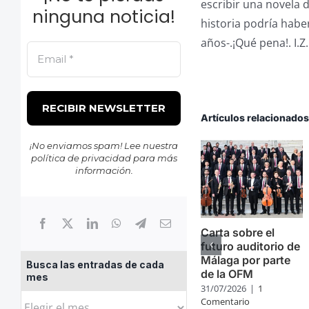
escribir una novela
ninguna noticia!
historia podría haber
años-.¡Qué pena!. I.Z.
Artículos relacionado
¡No enviamos spam! Lee nuestra
política de privacidad
para más
información.
Carta sobre el
futuro auditorio de
Málaga por parte
Busca las entradas de cada
de la OFM
mes
31/07/2026
|
1
Busca
Comentario