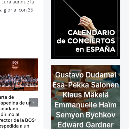
e cura aunque la
a gloria -con 35
rta de
spedida de un
iudadano
ónimo al
rector de la BOS:
espedida a un