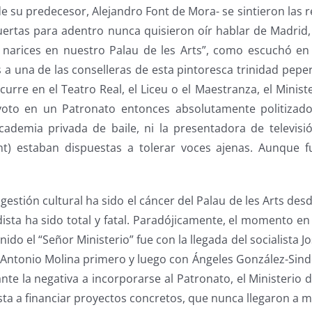
 de su predecesor, Alejandro Font de Mora- se sintieron las
uertas para adentro nunca quisieron oír hablar de Madrid,
 narices en nuestro Palau de les Arts”, como escuchó en 
s a una de las conselleras de esta pintoresca trinidad pep
urre en el Teatro Real, el Liceu o el Maestranza, el Minist
voto en un Patronato entonces absolutamente politizado,
ademia privada de baile, ni la presentadora de televisi
nt) estaban dispuestas a tolerar voces ajenas. Aunque 
 gestión cultural ha sido el cáncer del Palau de les Arts de
dista ha sido total y fatal. Paradójicamente, el momento e
ido el “Señor Ministerio” fue con la llegada del socialista J
 Antonio Molina primero y luego con Ángeles González-Sin
 ante la negativa a incorporarse al Patronato, el Ministerio
ta a financiar proyectos concretos, que nunca llegaron a ma