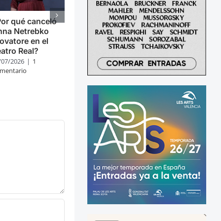
or qué canceló
nna Netrebko
ovatore en el
atro Real?
/07/2026
|
1
mentario