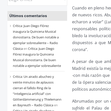
las
Cuando en pleno herv
entradas
de nuevos ricos. Abu
Últimos comentarios
de
echaron a volar” (
Lu
cada
Crítica: Juan Diego Flórez
responsables políti
mes
inaugura la Quincena Musical
bledo la involucraci
donostiarra. De buen notable a
dispuestos a que Ma
ejemplar sobresaliente – Radio
Clásica
en
Crítica: Juan Diego
corona”.
Flórez inaugura la Quincena
Musical donostiarra. De buen
A pesar de que amb
notable a ejemplar sobresaliente
Madrid existía la mej
-con más razón que 
Critica: Un airado abucheo y
de la ópera valencia
veinte minutos de aplausos
cierran el fallido Ring de la
políticos autonómic
“Inteligencia artificial” con
Götterdämmerung y Thielemann
Abrumadas por un ca
en Bayreuth – Radio Clásica
en
sufrido
el Palau de l
Critica: Un airado abucheo y