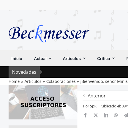
Saltar
al
contenido
Inicio
Actual
Artículos
Crítica
Novedades
Home
Artículos
Colaboraciones
¡Bienvenido, señor Minis
Anterior
Por
SpR
Publicado el: 08