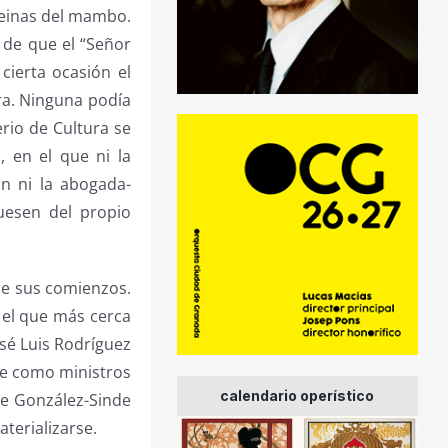
 reinas del mambo.
 de que el “Señor
cierta ocasión el
era. Ninguna podía
erio de Cultura se
 en el que ni la
ón ni la abogada-
fuesen del propio
sde sus comienzos.
n el que más cerca
osé Luis Rodríguez
de como ministros
calendario operístico
 de González-Sinde
terializarse.