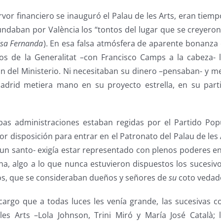
or financiero se inauguró el Palau de les Arts, eran tiemp
ndaban por València los “tontos del lugar que se creyeron
isa Fernanda
). En esa falsa atmósfera de aparente bonanza
cos de la Generalitat –con Francisco Camps a la cabeza-
ón del Ministerio. Ni necesitaban su dinero –pensaban- y 
drid metiera mano en su proyecto estrella, en su parti
as administraciones estaban regidas por el Partido Pop
or disposición para entrar en el Patronato del Palau de les A
un santo- exigía estar representado con plenos poderes en
na, algo a lo que nunca estuvieron dispuestos los sucesiv
os, que se consideraban dueños y señores de
su
coto vedad
rgo que a todas luces les venía grande, las sucesivas c
es Arts –Lola Johnson, Trini Miró y María José Català; 