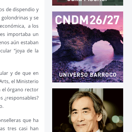
os de dispendio y
 golondrinas y se
 económica, a los
 les importaba un
menos aún estaban
cular “joya de la
ular y de que en
rts, el Ministerio
 el órgano rector
os ¿responsables?
o.
onselleras que ha
las tres casi han