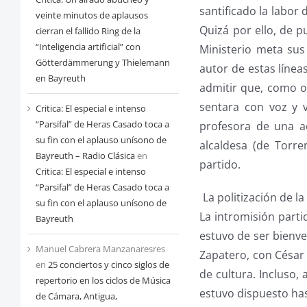
santificado la labor
veinte minutos de aplausos
Quizá por ello, de p
cierran el fallido Ring de la
“Inteligencia artificial” con
Ministerio meta sus
Götterdämmerung y Thielemann
autor de estas línea
en Bayreuth
admitir que, como oc
sentara con voz y 
Critica: El especial e intenso
“Parsifal” de Heras Casado toca a
profesora de una ac
su fin con el aplauso unísono de
alcaldesa (de Torre
Bayreuth – Radio Clásica
en
partido.
Critica: El especial e intenso
“Parsifal” de Heras Casado toca a
La politización de la
su fin con el aplauso unísono de
La intromisión parti
Bayreuth
estuvo de ser bienven
Manuel Cabrera Manzanaresres
Zapatero, con César
en
25 conciertos y cinco siglos de
de cultura. Incluso,
repertorio en los ciclos de Música
estuvo dispuesto has
de Cámara, Antigua,