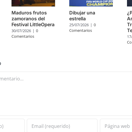
Maduros frutos
Dibujar una
¿P
zamoranos del
estrella
A
Festival LittleOpera
Tr
25/07/2026
|
0
Te
Comentarios
30/07/2026
|
0
Comentarios
17
Co
o