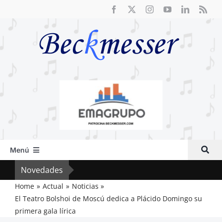
Saltar
al
contenido
Menú
Inicio
Novedades
Crít
Actual
Home
Actual
Noticias
El Teatro Bolshoi de Moscú dedica a Plácido Domingo su
Artículos
primera gala lírica
Crítica