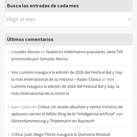
Busca las entradas de cada mes
Busca
las
entradas
Últimos comentarios
de
cada
Lourdes Alonso
en
Nuestros melómanos populares, serie TVE
mes
promovida por Gonzalo Alonso
Vox Luminis inaugura la edición de 2026 del Festival Bal y Gay,
la más internacional de su historia – Radio Clásica
en
Vox
Luminis inaugura la edición de 2026 del Festival Bal y Gay, la
más internacional de su historia
Juan Carlos
en
Critica: Un airado abucheo y veinte minutos de
aplausos cierran el fallido Ring de la “Inteligencia artificial” con
Götterdämmerung y Thielemann en Bayreuth
Crítica: Juan Diego Flórez inaugura la Quincena Musical