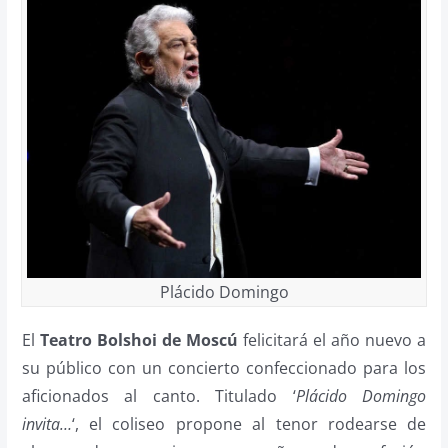
Plácido Domingo
El
Teatro Bolshoi de Moscú
felicitará el año nuevo a
su público con un concierto confeccionado para los
aficionados al canto. Titulado ‘
Plácido Domingo
invita…
‘, el coliseo propone al tenor rodearse de