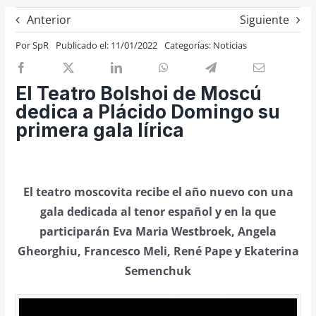
Previos de ópera
Anterior
Siguiente
Entrevistas
Por
SpR
Publicado el: 11/01/2022
Categorías:
Noticias
Recomendación
Cosas de Beckmesser
El Teatro Bolshoi de Moscú
dedica a Plácido Domingo su
Nosotros y privacidad
primera gala lírica
Buscar:
El teatro moscovita recibe el año nuevo con una
gala dedicada al tenor español y en la que
participarán Eva Maria Westbroek, Angela
Gheorghiu, Francesco Meli, René Pape y Ekaterina
Semenchuk