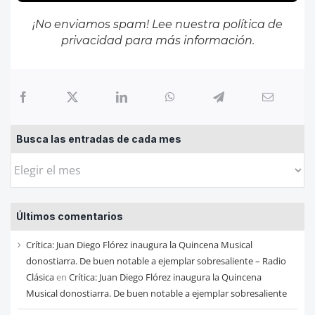
¡No enviamos spam! Lee nuestra
política de
privacidad
para más información.
Busca las entradas de cada mes
Busca
las
entradas
Últimos comentarios
de
cada
Crítica: Juan Diego Flórez inaugura la Quincena Musical
mes
donostiarra. De buen notable a ejemplar sobresaliente – Radio
Clásica
en
Crítica: Juan Diego Flórez inaugura la Quincena
Musical donostiarra. De buen notable a ejemplar sobresaliente