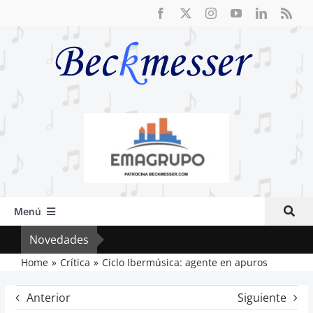
Saltar
al
contenido
Menú
Inicio
Novedades
Crít
Actual
Home
Crítica
Ciclo Ibermúsica: agente en apuros
Artículos
Anterior
Siguiente
Crítica