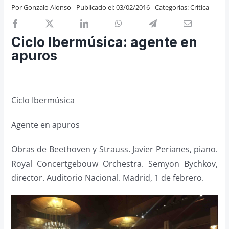
Por
Gonzalo Alonso
Publicado el: 03/02/2016
Categorías:
Crítica
Previos de ópera
Entrevistas
Ciclo Ibermúsica: agente en
Recomendación
apuros
Cosas de Beckmesser
Nosotros y privacidad
Buscar:
Ciclo Ibermúsica
Agente en apuros
Obras de Beethoven y Strauss. Javier Perianes, piano.
Royal Concertgebouw Orchestra. Semyon Bychkov,
director. Auditorio Nacional. Madrid, 1 de febrero.