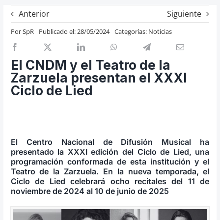
Previos de ópera
Anterior
Siguiente
Entrevistas
Por
SpR
Publicado el: 28/05/2024
Categorías:
Noticias
Recomendación
Cosas de Beckmesser
El CNDM y el Teatro de la
Zarzuela presentan el XXXI
Nosotros y privacidad
Ciclo de Lied
Buscar:
El Centro Nacional de Difusión Musical ha
presentado la XXXI edición del Ciclo de Lied, una
programación conformada de esta institución y el
Teatro de la Zarzuela. En la nueva temporada, el
Ciclo de Lied celebrará ocho recitales del 11 de
noviembre de 2024 al 10 de junio de 2025