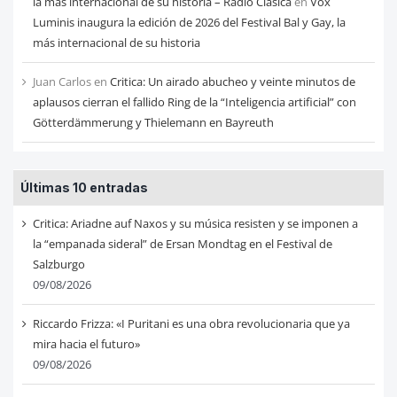
la más internacional de su historia – Radio Clásica
en
Vox
Luminis inaugura la edición de 2026 del Festival Bal y Gay, la
más internacional de su historia
Juan Carlos
en
Critica: Un airado abucheo y veinte minutos de
aplausos cierran el fallido Ring de la “Inteligencia artificial” con
Götterdämmerung y Thielemann en Bayreuth
Últimas 10 entradas
Critica: Ariadne auf Naxos y su música resisten y se imponen a
la “empanada sideral” de Ersan Mondtag en el Festival de
Salzburgo
09/08/2026
Riccardo Frizza: «I Puritani es una obra revolucionaria que ya
mira hacia el futuro»
09/08/2026