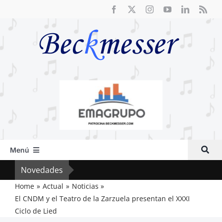
Saltar
al
contenido
Menú
Inicio
Novedades
Cri
Actual
Home
Actual
Noticias
El CNDM y el Teatro de la Zarzuela presentan el XXXI
Artículos
Ciclo de Lied
Crítica