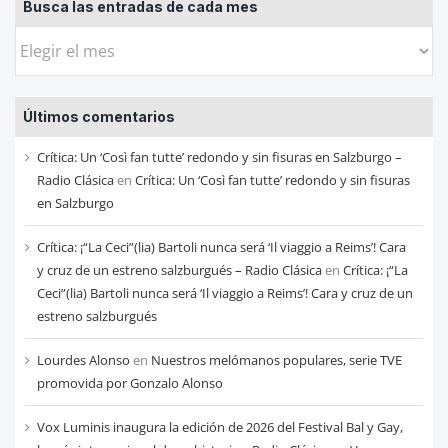
Busca las entradas de cada mes
Busca
las
entradas
Últimos comentarios
de
cada
Crítica: Un ‘Così fan tutte’ redondo y sin fisuras en Salzburgo –
mes
Radio Clásica
en
Crítica: Un ‘Così fan tutte’ redondo y sin fisuras
en Salzburgo
Crítica: ¡“La Ceci”(lia) Bartoli nunca será ‘Il viaggio a Reims’! Cara
y cruz de un estreno salzburgués – Radio Clásica
en
Crítica: ¡“La
Ceci”(lia) Bartoli nunca será ‘Il viaggio a Reims’! Cara y cruz de un
estreno salzburgués
Lourdes Alonso
en
Nuestros melómanos populares, serie TVE
promovida por Gonzalo Alonso
Vox Luminis inaugura la edición de 2026 del Festival Bal y Gay,