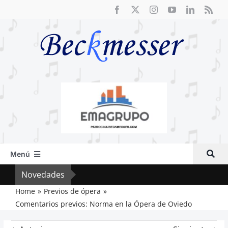
Saltar
al
contenido
Menú
Inicio
Novedades
Cri
Actual
Home
Previos de ópera
Comentarios previos: Norma en la Ópera de Oviedo
Artículos
Crítica