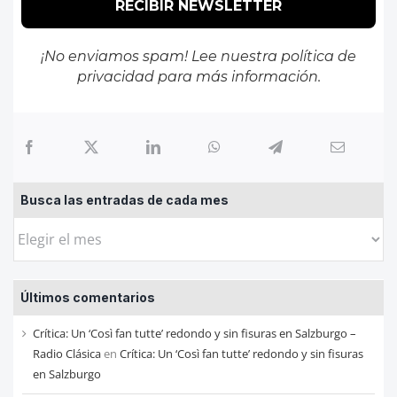
¡No enviamos spam! Lee nuestra
política de
privacidad
para más información.
Busca las entradas de cada mes
Busca
las
entradas
Últimos comentarios
de
cada
Crítica: Un ‘Così fan tutte’ redondo y sin fisuras en Salzburgo –
mes
Radio Clásica
en
Crítica: Un ‘Così fan tutte’ redondo y sin fisuras
en Salzburgo