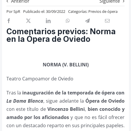
Anterior
Siguiente
Previos de ópera
Por
SpR
Publicado el: 30/09/2022
Categorías:
Previos de ópera
Entrevistas
Recomendación
Comentarios previos: Norma
Cosas de Beckmesser
en la Ópera de Oviedo
Nosotros y privacidad
Buscar:
NORMA (V. BELLINI)
Teatro Campoamor de Oviedo
Tras la
inauguración de la temporada de ópera con
La Dama Blanca
, sigue adelante la
Ópera de Oviedo
con este título de
Vincenzo Bellini
,
bien conocido y
amado por los aficionados
y que no es fácil ofrecer
con un destacado reparto en sus principales papeles.