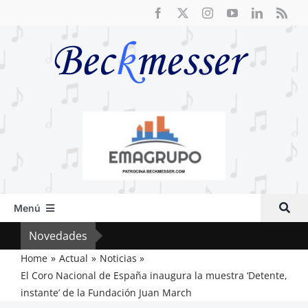
Saltar
al
contenido
Menú
Inicio
Novedades
Crít
Actual
Home
Actual
Noticias
El Coro Nacional de España inaugura la muestra ‘Detente,
Artículos
instante’ de la Fundación Juan March
Crítica