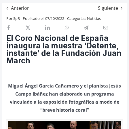
Previos de ópera
Anterior
Siguiente
Entrevistas
Por
SpR
Publicado el: 07/10/2022
Categorías:
Noticias
Recomendación
Cosas de Beckmesser
El Coro Nacional de España
inaugura la muestra ‘Detente,
Nosotros y privacidad
instante’ de la Fundación Juan
Buscar:
March
Miguel Ángel García Cañamero y el pianista Jesús
Campo Ibáñez han elaborado un programa
vinculado a la exposición fotográfica a modo de
“breve historia coral”