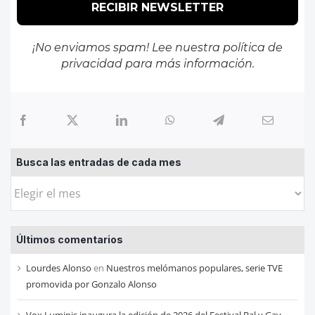
¡No enviamos spam! Lee nuestra
política de
privacidad
para más información.
Busca las entradas de cada mes
Busca
las
entradas
Últimos comentarios
de
cada
Lourdes Alonso
en
Nuestros melómanos populares, serie TVE
mes
promovida por Gonzalo Alonso
Vox Luminis inaugura la edición de 2026 del Festival Bal y Gay,