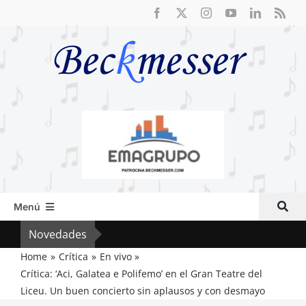
Saltar
al
contenido
Menú
Inicio
Novedades
El F
Actual
Home
Crítica
En vivo
Crítica: ‘Aci, Galatea e Polifemo’ en el Gran Teatre del
Artículos
Liceu. Un buen concierto sin aplausos y con desmayo
Crítica