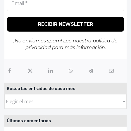
¡No enviamos spam! Lee nuestra
política de
privacidad
para más información.
Busca las entradas de cada mes
Busca
las
entradas
Últimos comentarios
de
cada