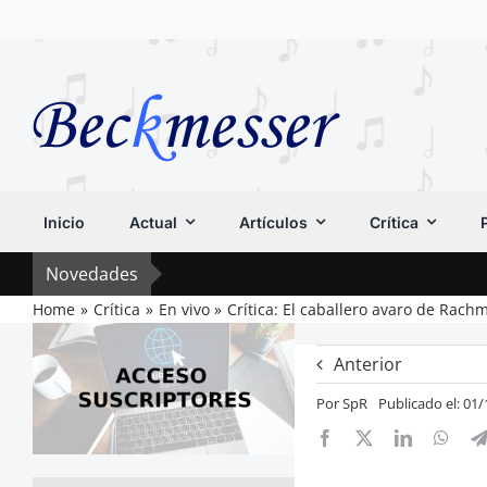
Saltar
al
contenido
Inicio
Actual
Artículos
Crítica
Novedades
Home
Crítica
En vivo
Crítica: El caballero avaro de Rac
Anterior
Por
SpR
Publicado el: 01