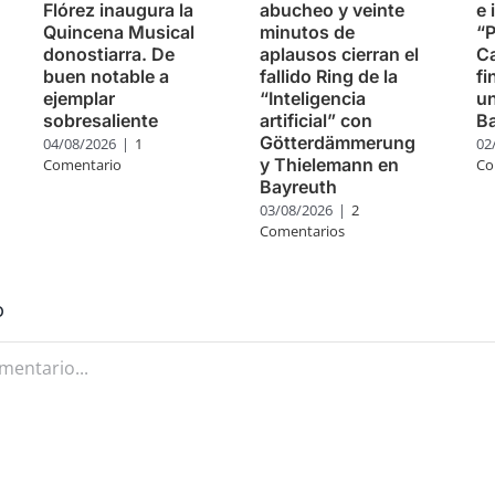
Flórez inaugura la
abucheo y veinte
e 
Quincena Musical
minutos de
“P
donostiarra. De
aplausos cierran el
Ca
buen notable a
fallido Ring de la
fi
ejemplar
“Inteligencia
u
sobresaliente
artificial” con
B
Götterdämmerung
04/08/2026
|
1
02
y Thielemann en
Comentario
Co
Bayreuth
03/08/2026
|
2
Comentarios
o