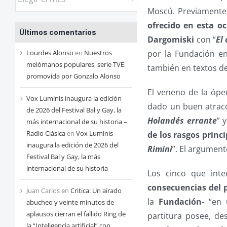
las
Moscú. Previamente
entradas
ofrecido en esta o
Últimos comentarios
de
Dargomiski
con “
El
cada
por la Fundación e
Lourdes Alonso
en
Nuestros
mes
melómanos populares, serie TVE
también en textos d
promovida por Gonzalo Alonso
El veneno de la ópe
Vox Luminis inaugura la edición
dado un buen atracó
de 2026 del Festival Bal y Gay, la
Holandés errante
” 
más internacional de su historia –
Radio Clásica
en
Vox Luminis
de los rasgos princ
inaugura la edición de 2026 del
Rimini
”. El argumen
Festival Bal y Gay, la más
internacional de su historia
Los cinco que int
consecuencias del p
Juan Carlos
en
Critica: Un airado
la
Fundación-
“en u
abucheo y veinte minutos de
aplausos cierran el fallido Ring de
partitura posee, d
la “Inteligencia artificial” con