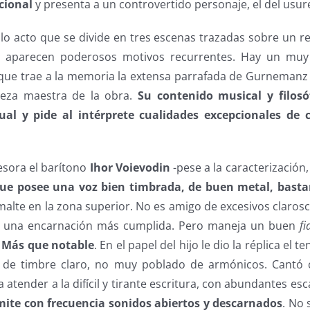
cional
y presenta a un controvertido personaje, el del usur
lo acto que se divide en tres escenas trazadas sobre un re
e aparecen poderosos motivos recurrentes. Hay un mu
 que trae a la memoria la extensa parrafada de Gurneman
ieza maestra de la obra.
Su contenido musical y filosó
tual y pide al intérprete cualidades excepcionales de
esora el barítono
Ihor Voievodin
-pese a la caracterización
ue posee una voz bien timbrada, de buen metal, basta
malte en la zona superior. No es amigo de excesivos claros
ía una encarnación más cumplida. Pero maneja un buen
fi
. Más que notable
. En el papel del hijo le dio la réplica el t
o de timbre claro, no muy poblado de armónicos. Cantó 
atender a la difícil y tirante escritura, con abundantes escal
mite con frecuencia sonidos abiertos y descarnados
. No 