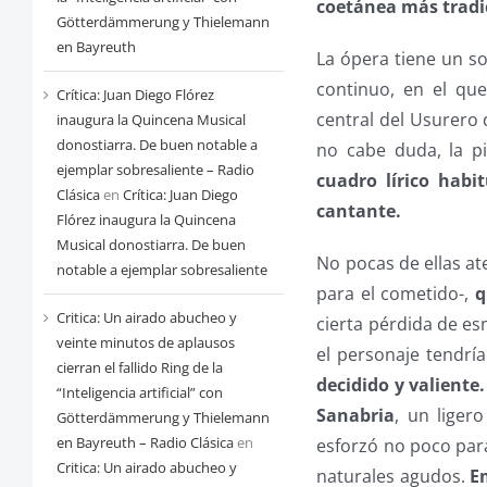
coetánea más tradi
Götterdämmerung y Thielemann
en Bayreuth
La ópera tiene un so
continuo, en el qu
Crítica: Juan Diego Flórez
central del Usurero
inaugura la Quincena Musical
donostiarra. De buen notable a
no cabe duda, la p
ejemplar sobresaliente – Radio
cuadro lírico habi
Clásica
en
Crítica: Juan Diego
cantante.
Flórez inaugura la Quincena
Musical donostiarra. De buen
No pocas de ellas at
notable a ejemplar sobresaliente
para el cometido-,
q
Critica: Un airado abucheo y
cierta pérdida de es
veinte minutos de aplausos
el personaje tendr
cierran el fallido Ring de la
decidido y valiente
“Inteligencia artificial” con
Sanabria
, un liger
Götterdämmerung y Thielemann
en Bayreuth – Radio Clásica
en
esforzó no poco para 
Critica: Un airado abucheo y
naturales agudos.
E