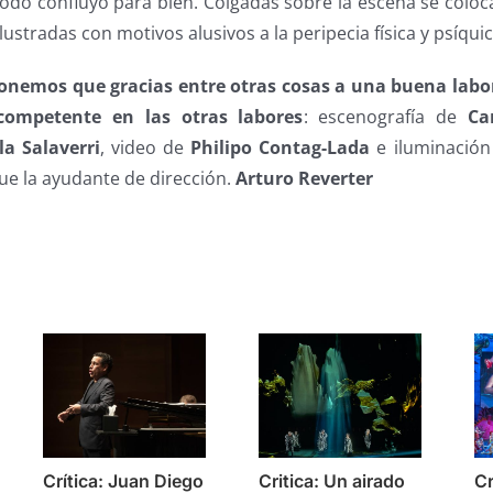
todo confluyó para bien. Colgadas sobre la escena se coloc
ustradas con motivos alusivos a la peripecia física y psíquic
onemos que gracias entre otras cosas a una buena labor
competente en las otras labores
: escenografía de
Ca
la Salaverri
, video de
Philipo Contag-Lada
e iluminació
ue la ayudante de dirección.
Arturo Reverter
s
Crítica: Juan Diego
Critica: Un airado
Cr