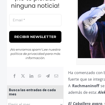
ninguna noticia!
¡No enviamos spam! Lee nuestra
política de privacidad
para más
información.
Ha comenzado con bu
fuerte que se integr
A
Rachmaninoff
se 
Busca las entradas de cada
además de esta:
Ale
mes
Busca
El Caballero avaro
,