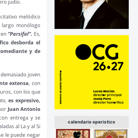
ero judío.
citativo melódico
y largo monólogo
z en
“Parsifal”.
Es,
fico desborda el
 comediante y de
, demasiado joven
nte extensa
, con
curos, con los que
ato,
es expresivo,
enor
Juan Antonio
con entrega y se
calendario operístico
adas al La y al Si
se le puede negar