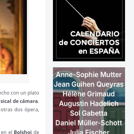
hecho con un plato
sical de cámara
.
 otras dos ópera,
 en el
Bolshoi
de