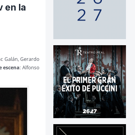
v en la
aac Galán, Gerardo
e escena
: Alfonso