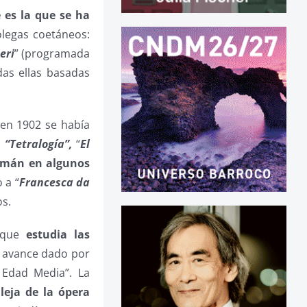
 es la que se ha
olegas coetáneos:
eri
” (programada
das ellas basadas
 en 1902 se había
a
“Tetralogía”,
“
El
lemán en algunos
 a “
Francesca da
os.
a que
estudia las
l avance dado por
 Edad Media”. La
leja de la ópera