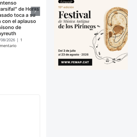
intenso
arsifal” de Heras
sado toca a su
n con el aplauso
nísono de
ayreuth
/08/2026
|
1
mentario