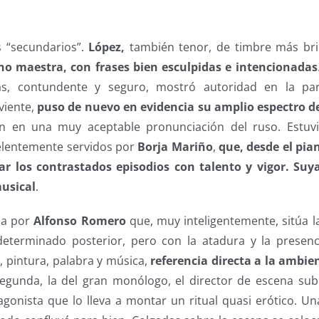
s “secundarios”.
López,
también tenor, de timbre más bri
o maestra, con frases bien esculpidas e intencionadas
s, contundente y seguro, mostró autoridad en la pa
viente,
puso de nuevo en evidencia su amplio espectro de
 en una muy aceptable pronunciación del ruso. Estuvi
lentemente servidos por
Borja Mariño
,
que, desde el pia
ar los contrastados episodios con talento y vigor. Suy
musical
.
ida por
Alfonso Romero
que, muy inteligentemente, sitúa l
terminado posterior, pero con la atadura y la presenci
s, pintura, palabra y música,
referencia directa a la ambie
segunda, la del gran monólogo, el director de escena sub
agonista que lo lleva a montar un ritual quasi erótico. U