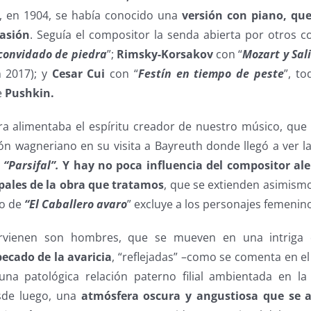
, en 1904, se había conocido una
versión con piano, que
casión
. Seguía el compositor la senda abierta por otros c
 convidado de piedra
”;
Rimsky-Korsakov
con “
Mozart y Sali
n 2017); y
Cesar Cui
con “
Festín en tiempo de peste
”, to
e
Pushkin.
ra alimentaba el espíritu creador de nuestro músico, que
n wagneriano en su visita a Bayreuth donde llegó a ver l
y
“Parsifal”.
Y hay no poca influencia del compositor a
ipales de la obra que tratamos
, que se extienden asimismo
to de
“El
Caballero avaro
” excluye a los personajes femenin
ervienen son hombres, que se mueven en una intrig
ecado de la avaricia
, “reflejadas” –como se comenta en e
na patológica relación paterno filial ambientada en la
esde luego, una
atmósfera oscura y angustiosa que se a