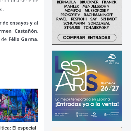
aron una serie de
a.
 de ensayos y al
rmen Castañón
,
n de
Félix Garma
.
itica: El especial