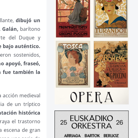
llante,
dibujó un
.
Galán,
barítono
rte del Duque y
 bajo auténtico.
eron sostenidos,
no apoyó, fraseó,
a fue también la
a acción medieval
a de un tríptico
ntación histórica
raya el trastorno
na escena de gran