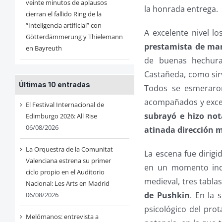
veinte minutos de aplausos
la honrada entrega.
cierran el fallido Ring de la
“Inteligencia artificial” con
A excelente nivel lo
Götterdämmerung y Thielemann
prestamista de man
en Bayreuth
de buenas hechura
Castañeda, como sir
Últimas 10 entradas
Todos se esmeraron
acompañados y exce
El Festival Internacional de
subrayó e hizo not
Edimburgo 2026: All Rise
06/08/2026
atinada dirección 
La Orquestra de la Comunitat
La escena fue dirig
Valenciana estrena su primer
en un momento inde
ciclo propio en el Auditorio
medieval, tres tabla
Nacional: Les Arts en Madrid
de Pushkin
. En la 
06/08/2026
psicológico del prot
Melómanos: entrevista a