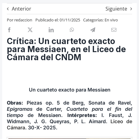
Previos de ópera
Anterior
Siguiente
Entrevistas
Por
redaccion
Publicado el: 01/11/2025
Categorías:
En vivo
Recomendación
Cosas de Beckmesser
Crítica: Un cuarteto exacto
para Messiaen, en el Liceo de
Nosotros y privacidad
Cámara del CNDM
Buscar:
Un cuarteto exacto para Messiaen
Obras:
Piezas op. 5 de Berg, Sonata de Ravel,
Epigramas
de Carter,
Cuarteto para el fin del
tiempo
de Messiaen.
Intérpretes:
I. Faust, J.
Widmann, J. G. Queyras, P. L. Aimard.
Liceo de
Cámara
. 30-X- 2025.