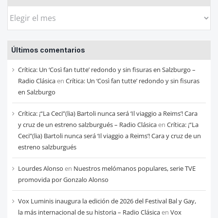
Busca
las
entradas
Últimos comentarios
de
cada
Crítica: Un ‘Così fan tutte’ redondo y sin fisuras en Salzburgo –
mes
Radio Clásica
en
Crítica: Un ‘Così fan tutte’ redondo y sin fisuras
en Salzburgo
Crítica: ¡“La Ceci”(lia) Bartoli nunca será ‘Il viaggio a Reims’! Cara
y cruz de un estreno salzburgués – Radio Clásica
en
Crítica: ¡“La
Ceci”(lia) Bartoli nunca será ‘Il viaggio a Reims’! Cara y cruz de un
estreno salzburgués
Lourdes Alonso
en
Nuestros melómanos populares, serie TVE
promovida por Gonzalo Alonso
Vox Luminis inaugura la edición de 2026 del Festival Bal y Gay,
la más internacional de su historia – Radio Clásica
en
Vox