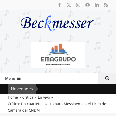
Saltar
al
contenido
Menú
Inicio
Novedades
Cri
Actual
Home
Crítica
En vivo
Crítica: Un cuarteto exacto para Messiaen, en el Liceo de
Artículos
Cámara del CNDM
Crítica