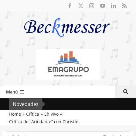
Saltar
al
contenido
Menú
Inicio
Novedades
Crít
Actual
Home
Crítica
En vivo
Crítica de “Ariodante” con Christie
Artículos
Crítica