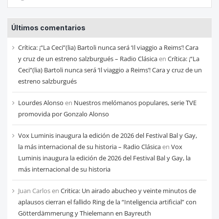
las
entradas
Últimos comentarios
de
cada
Crítica: ¡“La Ceci”(lia) Bartoli nunca será ‘Il viaggio a Reims’! Cara
mes
y cruz de un estreno salzburgués – Radio Clásica
en
Crítica: ¡“La
Ceci”(lia) Bartoli nunca será ‘Il viaggio a Reims’! Cara y cruz de un
estreno salzburgués
Lourdes Alonso
en
Nuestros melómanos populares, serie TVE
promovida por Gonzalo Alonso
Vox Luminis inaugura la edición de 2026 del Festival Bal y Gay,
la más internacional de su historia – Radio Clásica
en
Vox
Luminis inaugura la edición de 2026 del Festival Bal y Gay, la
más internacional de su historia
Juan Carlos
en
Critica: Un airado abucheo y veinte minutos de
aplausos cierran el fallido Ring de la “Inteligencia artificial” con
Götterdämmerung y Thielemann en Bayreuth