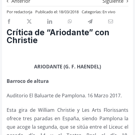
Anterior
Siguiente
Previos de ópera
Por
redactorja
Publicado el: 18/03/2018
Categorías:
En vivo
Entrevistas
Recomendación
Crítica de “Ariodante” con
Cosas de Beckmesser
Christie
Nosotros y privacidad
Buscar:
ARIODANTE (G. F. HAENDEL)
Barroco de altura
Auditorio El Baluarte de Pamplona. 16 Marzo 2017.
Esta gira de William Christie y Les Arts Florissants
ofrece tres paradas en España, siendo Pamplona la
que acoge la segunda, que se sitúa entre el Liceuc el