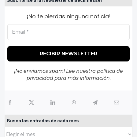
Suscribirse a la Newsletter de Beckmesser
¡No te pierdas ninguna noticia!
¡No enviamos spam! Lee nuestra
política de
privacidad
para más información.
Busca las entradas de cada mes
Busca