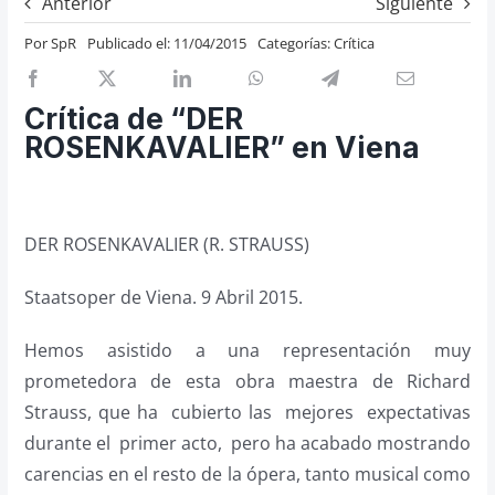
Anterior
Siguiente
Previos de ópera
Por
SpR
Publicado el: 11/04/2015
Categorías:
Crítica
Entrevistas
Recomendación
Crítica de “DER
Cosas de Beckmesser
ROSENKAVALIER” en Viena
Nosotros y privacidad
Buscar:
DER ROSENKAVALIER (R. STRAUSS)
Staatsoper de Viena. 9 Abril 2015.
Hemos asistido a una representación muy
prometedora de esta obra maestra de Richard
Strauss, que ha cubierto las mejores expectativas
durante el primer acto, pero ha acabado mostrando
carencias en el resto de la ópera, tanto musical como