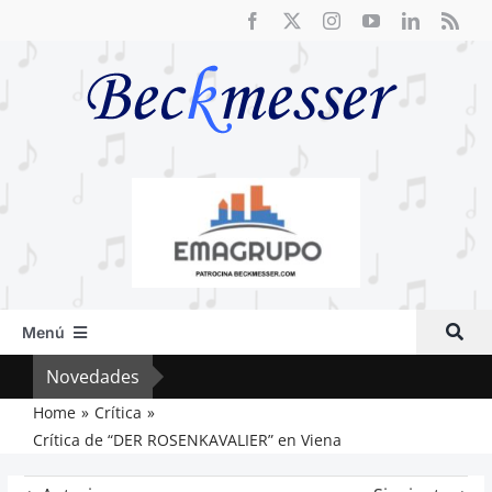
Saltar
al
contenido
Menú
Inicio
Novedades
Vox 
Actual
Home
Crítica
Crítica de “DER ROSENKAVALIER” en Viena
Artículos
Crítica