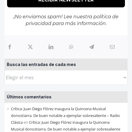
¡No enviamos spam! Lee nuestra
política de
privacidad
para más información.
Busca las entradas de cada mes
Busca
las
entradas
Últimos comentarios
de
cada
Crítica: Juan Diego Flórez inaugura la Quincena Musical
mes
donostiarra. De buen notable a ejemplar sobresaliente – Radio
Clásica
en
Crítica: Juan Diego Flórez inaugura la Quincena
Musical donostiarra. De buen notable a ejemplar sobresaliente