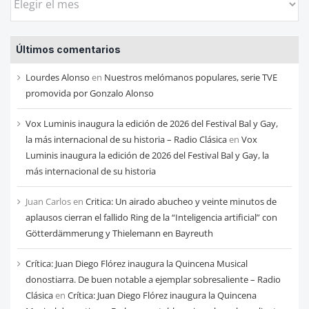
las
entradas
Últimos comentarios
de
cada
Lourdes Alonso
en
Nuestros melómanos populares, serie TVE
mes
promovida por Gonzalo Alonso
Vox Luminis inaugura la edición de 2026 del Festival Bal y Gay,
la más internacional de su historia – Radio Clásica
en
Vox
Luminis inaugura la edición de 2026 del Festival Bal y Gay, la
más internacional de su historia
Juan Carlos
en
Critica: Un airado abucheo y veinte minutos de
aplausos cierran el fallido Ring de la “Inteligencia artificial” con
Götterdämmerung y Thielemann en Bayreuth
Crítica: Juan Diego Flórez inaugura la Quincena Musical
donostiarra. De buen notable a ejemplar sobresaliente – Radio
Clásica
en
Crítica: Juan Diego Flórez inaugura la Quincena