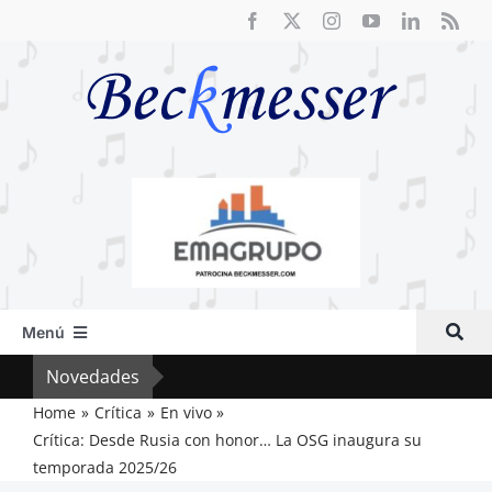
Saltar
al
contenido
Menú
Inicio
Novedades
Crít
Actual
Home
Crítica
En vivo
Crítica: Desde Rusia con honor… La OSG inaugura su
Artículos
temporada 2025/26
Crítica