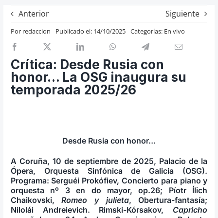
Previos de ópera
Anterior
Siguiente
Entrevistas
Por
redaccion
Publicado el: 14/10/2025
Categorías:
En vivo
Recomendación
Cosas de Beckmesser
Crítica: Desde Rusia con
honor… La OSG inaugura su
Nosotros y privacidad
temporada 2025/26
Buscar:
Desde Rusia con honor…
A Coruña, 10 de septiembre de 2025, Palacio de la
Ópera, Orquesta Sinfónica de Galicia (OSG).
Programa: Serguéi Prokófiev, Concierto para piano y
orquesta nº 3 en do mayor, op.26; Píotr Ílich
Chaikovski,
Romeo y julieta
, Obertura-fantasía;
Nilolái Andreievich. Rimski-Kórsakov,
Capricho