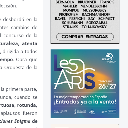
decisión.
e desbordó en la
entes cambios de
el concurso de la
turaleza, atenta
, dirigida a todos
iempo
. Obra que
la Orquesta de la
 la primera parte
,
gunda, cuando se
irtuosa, rotunda,
aplausos fueron
ciones Enigma
de