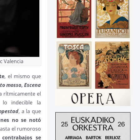
c Valencia
te
, el mismo que
to mosso
,
Escena
a rítmicamente el
o indecible la
mpestad
, a la que
ones no se notó
hasta el rumoroso
 contrabajos se