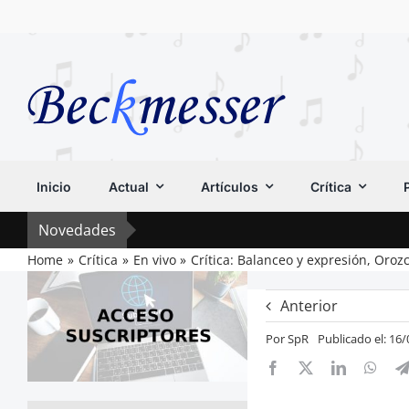
Saltar
al
contenido
Inicio
Actual
Artículos
Crítica
Novedades
Home
Crítica
En vivo
Crítica: Balanceo y expresión, Oroz
Anterior
Por
SpR
Publicado el: 16