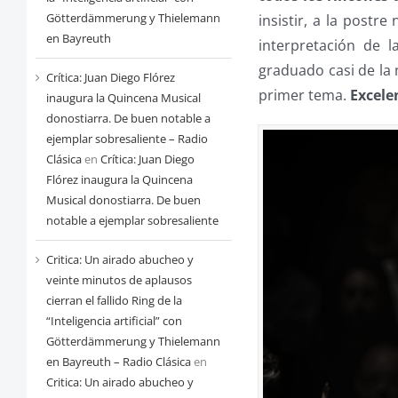
Götterdämmerung y Thielemann
insistir, a la post
en Bayreuth
interpretación de 
graduado casi de la 
Crítica: Juan Diego Flórez
primer tema.
Excele
inaugura la Quincena Musical
donostiarra. De buen notable a
ejemplar sobresaliente – Radio
Clásica
en
Crítica: Juan Diego
Flórez inaugura la Quincena
Musical donostiarra. De buen
notable a ejemplar sobresaliente
Critica: Un airado abucheo y
veinte minutos de aplausos
cierran el fallido Ring de la
“Inteligencia artificial” con
Götterdämmerung y Thielemann
en Bayreuth – Radio Clásica
en
Critica: Un airado abucheo y