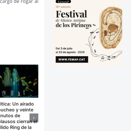
cargó de rogar al
itica: Un airado
ucheo y veinte
inutos de
lausos cierran el
llido Ring de la