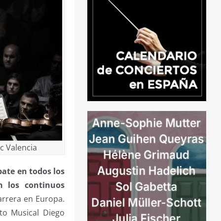
c Valencia
bate en todos los
n los continuos
arrera en Europa.
to Musical Diego