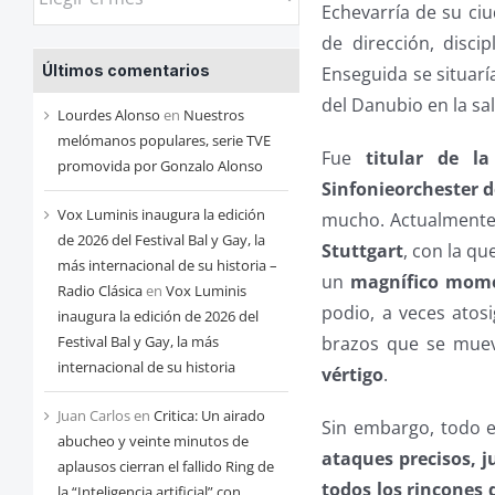
Echevarría de su ciu
las
de dirección, disci
entradas
Últimos comentarios
Enseguida se situarí
de
del Danubio en la sa
cada
Lourdes Alonso
en
Nuestros
mes
melómanos populares, serie TVE
Fue
titular de l
promovida por Gonzalo Alonso
Sinfonieorchester d
Vox Luminis inaugura la edición
mucho. Actualmente 
de 2026 del Festival Bal y Gay, la
Stuttgart
, con la q
más internacional de su historia –
un
magnífico mome
Radio Clásica
en
Vox Luminis
podio, a veces atos
inaugura la edición de 2026 del
Festival Bal y Gay, la más
brazos que se muev
internacional de su historia
vértigo
.
Juan Carlos
en
Critica: Un airado
Sin embargo, todo es
abucheo y veinte minutos de
ataques precisos, j
aplausos cierran el fallido Ring de
todos los rincones 
la “Inteligencia artificial” con