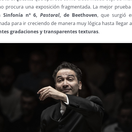
re no procura una exposición fragmentada. La mejor prueba
la
Sinfonía nº 6,
Pastoral
, de Beethoven
, que surgió 
nada para ir creciendo de manera muy lógica hasta llegar a
ntes gradaciones y transparentes texturas
.