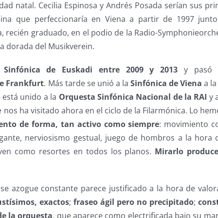
dad natal. Cecilia Espinosa y Andrés Posada serían sus pr
plina que perfeccionaría en Viena a partir de 1997 jun
a, recién graduado, en el podio de la Radio-Symphonieorche
la dorada del Musikverein.
a Sinfónica de Euskadi entre 2009 y 2013
y pasó 
e Frankfurt
. Más tarde se unió a la
Sinfónica de Viena
a la
está unido a la
Orquesta Sinfónica Nacional de la RAI
y a
ue nos ha visitado ahora en el ciclo de la Filarmónica. Lo h
nto de forma, tan activo como siempre
: movimiento c
igante, nerviosismo gestual, juego de hombros a la hora
en como resortes en todos los planos.
Mirarlo produc
e azogue constante parece justificado a la hora de valora
ustísimos, exactos
;
fraseo ágil pero no precipitado
;
cons
de la orquesta
, que aparece como electrificada bajo su ma