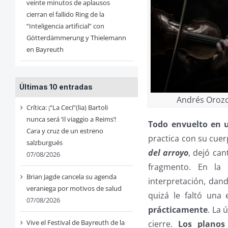
veinte minutos de aplausos
cierran el fallido Ring de la
“Inteligencia artificial” con
Götterdämmerung y Thielemann
en Bayreuth
Últimas 10 entradas
Andrés Orozco
Crítica: ¡“La Ceci”(lia) Bartoli
nunca será ‘Il viaggio a Reims’!
Todo envuelto en
Cara y cruz de un estreno
practica con su cuer
salzburgués
del arroyo
, dejó can
07/08/2026
fragmento. En la
Brian Jagde cancela su agenda
interpretación, dan
veraniega por motivos de salud
quizá le faltó una
07/08/2026
prácticamente
. La 
Vive el Festival de Bayreuth de la
cierre.
Los planos