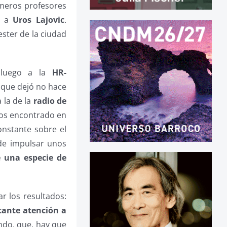
imeros profesores
to a
Uros Lajovic
.
ster de la ciudad
luego a la
HR-
 que dejó no hace
 la de la
radio de
emos encontrado en
onstante sobre el
 de impulsar unos
e una especie de
r los resultados:
tante atención a
ndo, que, hay que