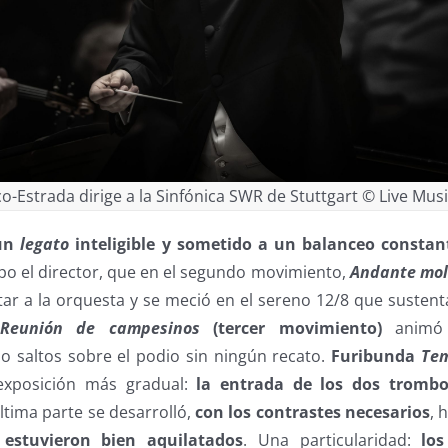
-Estrada dirige a la Sinfónica SWR de Stuttgart © Live Musi
 un
legato
inteligible y sometido a un balanceo constan
po el director, que en el segundo movimiento,
Andante mol
tar a la orquesta y se meció en el sereno 12/8 que sustent
Reunión de campesinos
(tercer movimiento)
animó l
do saltos sobre el podio sin ningún recato.
Furibunda
Te
 exposición más gradual:
la entrada de los dos tromb
última parte se desarrolló,
con los contrastes necesarios
, 
 estuvieron bien aquilatados
. Una particularidad:
los