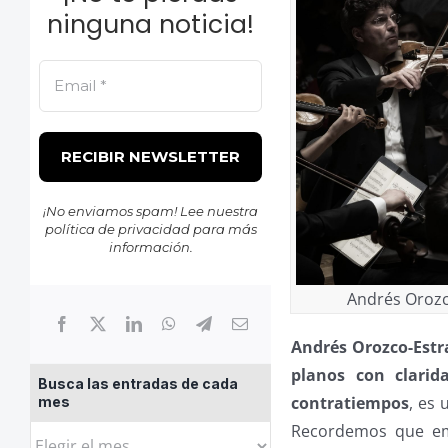
ninguna noticia!
¡No enviamos spam! Lee nuestra
política de privacidad
para más
información.
Andrés Orozco
Andrés Orozco-Estr
planos con clarid
Busca las entradas de cada
contratiempos
, es
mes
Recordemos que emp
Busca