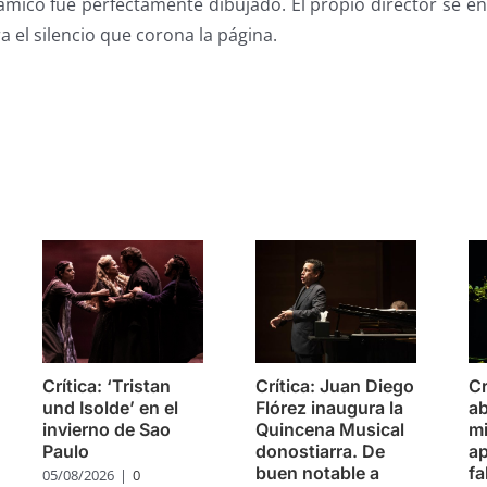
ámico fue perfectamente dibujado. El propio director se en
a el silencio que corona la página.
s
Crítica: ‘Tristan
Crítica: Juan Diego
Cr
und Isolde’ en el
Flórez inaugura la
ab
invierno de Sao
Quincena Musical
m
Paulo
donostiarra. De
ap
buen notable a
fa
05/08/2026
|
0