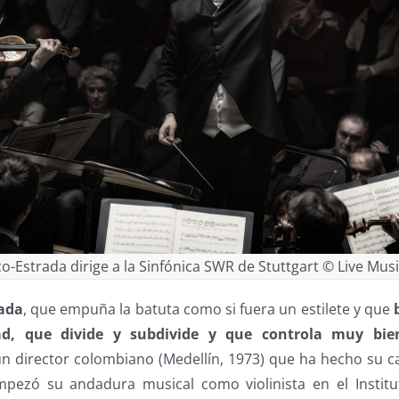
-Estrada dirige a la Sinfónica SWR de Stuttgart © Live Musi
ada
, que empuña la batuta como si fuera un estilete y que
ad, que divide y subdivide y que controla muy bie
 un director colombiano (Medellín, 1973) que ha hecho su c
ezó su andadura musical como violinista en el Institu