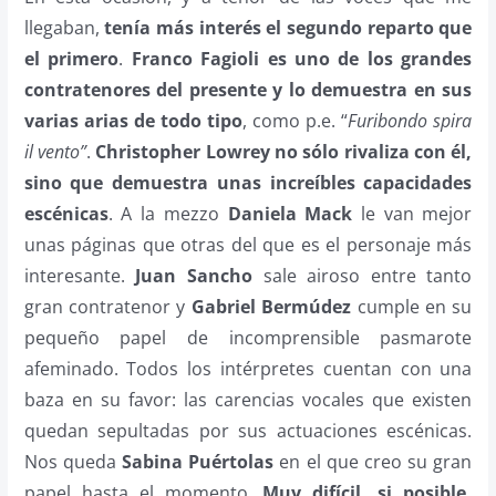
llegaban,
tenía más interés el segundo reparto que
el primero
.
Franco Fagioli es uno de los grandes
contratenores del presente y lo demuestra en sus
varias arias de todo tipo
, como p.e. “
Furibondo spira
il vento”
.
Christopher Lowrey no sólo rivaliza con él,
sino que demuestra unas increíbles capacidades
escénicas
. A la mezzo
Daniela Mack
le van mejor
unas páginas que otras del que es el personaje más
interesante.
Juan Sancho
sale airoso entre tanto
gran contratenor y
Gabriel Bermúdez
cumple en su
pequeño papel de incomprensible pasmarote
afeminado. Todos los intérpretes cuentan con una
baza en su favor: las carencias vocales que existen
quedan sepultadas por sus actuaciones escénicas.
Nos queda
Sabina Puértolas
en el que creo su gran
papel hasta el momento.
Muy difícil, si posible,