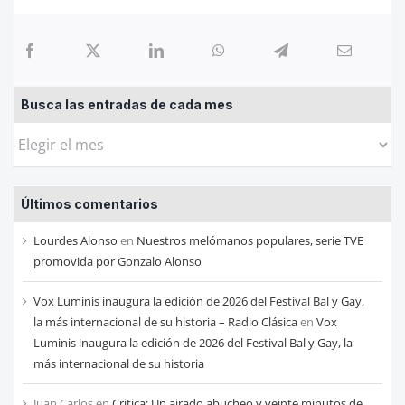
Busca las entradas de cada mes
Busca
las
entradas
Últimos comentarios
de
cada
Lourdes Alonso
en
Nuestros melómanos populares, serie TVE
mes
promovida por Gonzalo Alonso
Vox Luminis inaugura la edición de 2026 del Festival Bal y Gay,
la más internacional de su historia – Radio Clásica
en
Vox
Luminis inaugura la edición de 2026 del Festival Bal y Gay, la
más internacional de su historia
Juan Carlos
en
Critica: Un airado abucheo y veinte minutos de