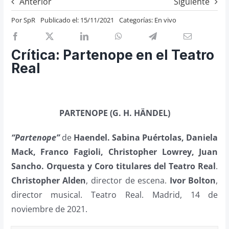
Anterior
Siguiente
Previos de ópera
Por
SpR
Publicado el: 15/11/2021
Categorías:
En vivo
Entrevistas
Recomendación
Crítica: Partenope en el Teatro
Cosas de Beckmesser
Real
Nosotros y privacidad
Buscar:
PARTENOPE (G. H. HÄNDEL)
“Partenope”
de
Haendel.
Sabina Puértolas, Daniela
Mack, Franco Fagioli, Christopher Lowrey, Juan
Sancho. Orquesta y Coro titulares del Teatro Real
.
Christopher Alden
, director de escena.
Ivor Bolton
,
director musical. Teatro Real. Madrid, 14 de
noviembre de 2021.