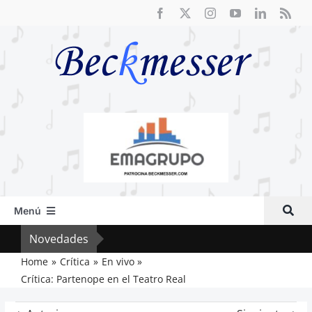
Saltar
al
contenido
Menú
Inicio
Novedades
Crít
Actual
Home
Crítica
En vivo
Crítica: Partenope en el Teatro Real
Artículos
Crítica