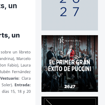
ts, un
rts, un
 sobre un libreto
andrina), Marcelo
Don Fabio), Laura
ubén Fernández
.
Vestuario:
Clara
 Soler).
Entrada:
 días 15, 18 y 20