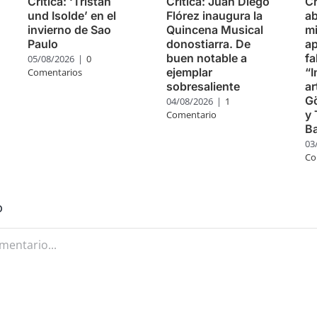
Crítica: ‘Tristan
Crítica: Juan Diego
Cr
und Isolde’ en el
Flórez inaugura la
ab
invierno de Sao
Quincena Musical
m
Paulo
donostiarra. De
ap
buen notable a
fa
05/08/2026
|
0
ejemplar
“I
Comentarios
sobresaliente
ar
G
04/08/2026
|
1
y 
Comentario
B
03
Co
o