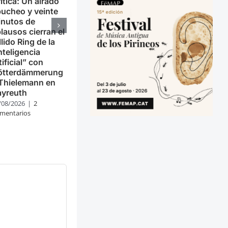
itica: Un airado
ucheo y veinte
inutos de
lausos cierran el
llido Ring de la
nteligencia
tificial” con
ötterdämmerung
Thielemann en
ayreuth
/08/2026
|
2
mentarios