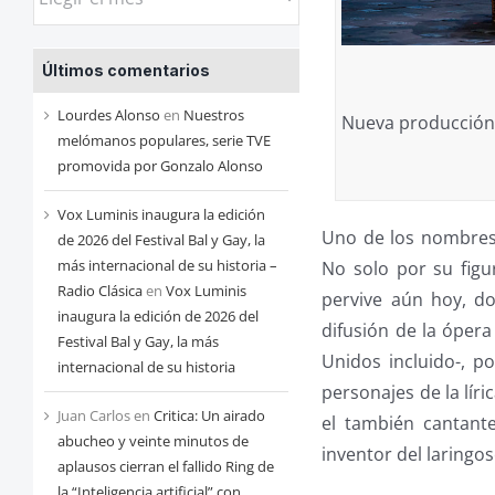
las
entradas
Últimos comentarios
de
cada
Lourdes Alonso
en
Nuestros
Nueva producción d
mes
melómanos populares, serie TVE
promovida por Gonzalo Alonso
Vox Luminis inaugura la edición
Uno de los nombres 
de 2026 del Festival Bal y Gay, la
más internacional de su historia –
No solo por su fig
Radio Clásica
en
Vox Luminis
pervive aún hoy, do
inaugura la edición de 2026 del
difusión de la ópera
Festival Bal y Gay, la más
Unidos incluido-, 
internacional de su historia
personajes de la líri
Juan Carlos
en
Critica: Un airado
el también cantante
abucheo y veinte minutos de
inventor del laringo
aplausos cierran el fallido Ring de
la “Inteligencia artificial” con