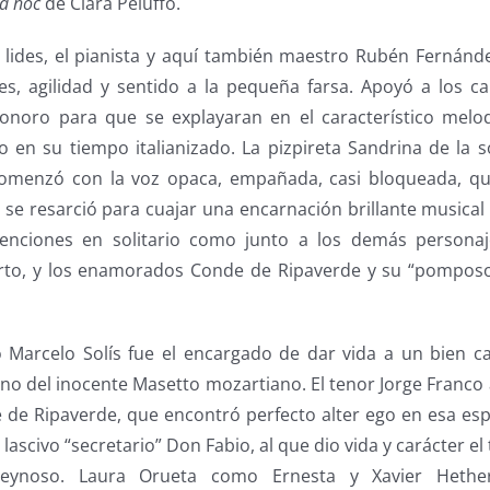
d hoc
de Clara Peluffo.
lides, el pianista y aquí también maestro Rubén Fernánd
es, agilidad y sentido a la pequeña farsa. Apoyó a los ca
sonoro para que se explayaran en el característico mel
do en su tiempo italianizado. La pizpireta Sandrina de la
comenzó con la voz opaca, empañada, casi bloqueada, qui
se resarció para cuajar una encarnación brillante musical
venciones en solitario como junto a los demás personaj
erto, y los enamorados Conde de Ripaverde y su “pomposo
 Marcelo Solís fue el encargado de dar vida a un bien 
o del inocente Masetto mozartiano. El tenor Jorge Franco
 de Ripaverde, que encontró perfecto alter ego en esa esp
 lascivo “secretario” Don Fabio, al que dio vida y carácter e
eynoso. Laura Orueta como Ernesta y Xavier Hether