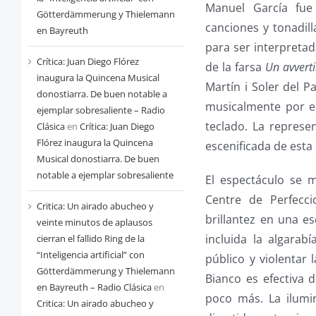
Manuel García fue
Götterdämmerung y Thielemann
canciones y tonadill
en Bayreuth
para ser interpretad
Crítica: Juan Diego Flórez
de la farsa
Un avverti
inaugura la Quincena Musical
Martín i Soler del 
donostiarra. De buen notable a
musicalmente por el
ejemplar sobresaliente – Radio
teclado. La represe
Clásica
en
Crítica: Juan Diego
Flórez inaugura la Quincena
escenificada de esta
Musical donostiarra. De buen
notable a ejemplar sobresaliente
El espectáculo se m
Centre de Perfecc
Critica: Un airado abucheo y
brillantez en una e
veinte minutos de aplausos
incluida la algarab
cierran el fallido Ring de la
“Inteligencia artificial” con
público y violentar 
Götterdämmerung y Thielemann
Bianco es efectiva 
en Bayreuth – Radio Clásica
en
poco más. La ilumi
Critica: Un airado abucheo y