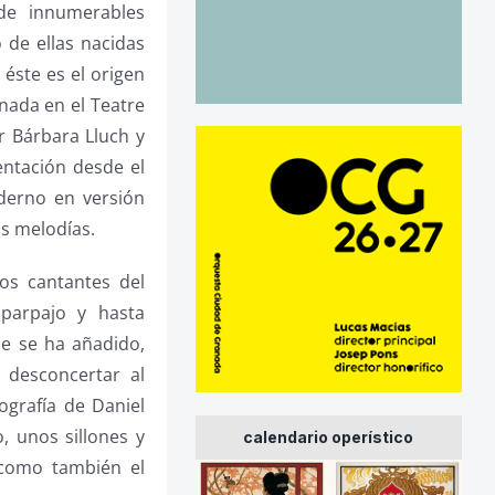
de innumerables
 de ellas nacidas
éste es el origen
nada en el Teatre
r Bárbara Lluch y
entación desde el
oderno en versión
as melodías.
Los cantantes del
parpajo y hasta
ue se ha añadido,
o desconcertar al
ografía de Daniel
, unos sillones y
calendario operístico
 como también el