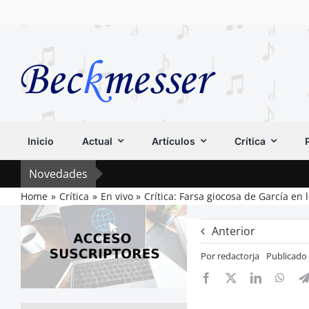
Saltar
al
contenido
Inicio
Actual
Artículos
Crítica
Novedades
Home
Crítica
En vivo
Crítica: Farsa giocosa de García en 
Anterior
Por
redactorja
Publicado 