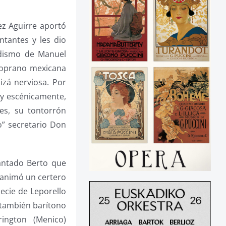
ez Aguirre aportó
ntantes y les dio
odismo de Manuel
 soprano mexicana
zá nerviosa. Por
 y escénicamente,
es, su tontorrón
” secretario Don
cantado Berto que
 animó un certero
ecie de Leporello
l también barítono
ington (Menico)