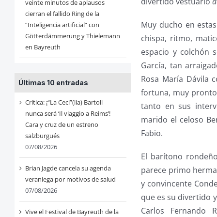
divertido vestuario
a
veinte minutos de aplausos
cierran el fallido Ring de la
Muy ducho en estas 
“Inteligencia artificial” con
Götterdämmerung y Thielemann
chispa, ritmo, matic
en Bayreuth
espacio y colchón 
García, tan arraiga
Rosa María Dávila 
Últimas 10 entradas
fortuna, muy pronto 
Crítica: ¡“La Ceci”(lia) Bartoli
tanto en sus inter
nunca será ‘Il viaggio a Reims’!
marido el celoso B
Cara y cruz de un estreno
Fabio.
salzburgués
07/08/2026
El barítono rondeño
Brian Jagde cancela su agenda
parece primo herman
veraniega por motivos de salud
y convincente Conde
07/08/2026
que es su divertido y
Carlos Fernando R
Vive el Festival de Bayreuth de la