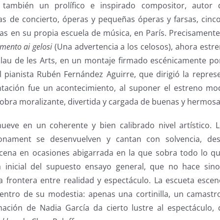
 también un prolífico e inspirado compositor, autor 
as de concierto, óperas y pequeñas óperas y farsas, cinco
as en su propia escuela de música, en París. Precisamente 
mento ai gelosi
(Una advertencia a los celosos), ahora estre
Palau de les Arts, en un montaje firmado escénicamente po
 pianista Rubén Fernández Aguirre, que dirigió la repres
ntación fue un acontecimiento, al suponer el estreno m
 obra moralizante, divertida y cargada de buenas y hermos
ueve en un coherente y bien calibrado nivel artístico. 
ionament se desenvuelven y cantan con solvencia, des
scena en ocasiones abigarrada en la que sobra todo lo q
ía inicial del supuesto ensayo general, que no hace sin
la frontera entre realidad y espectáculo. La escueta escen
dentro de su modestia: apenas una cortinilla, un camastro
nación de Nadia García da cierto lustre al espectáculo,