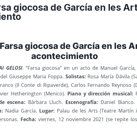
rsa giocosa de García en les Ar
iento
 Farsa giocosa de García en les A
acontecimiento
I GELOSI
. “Farsa giocosa” en un acto de Manuel García,
 del Giuseppe Maria Foppa.
Solistas:
Rosa María Dávila (S
 Franco (Il Conte di Ripaverde), Carlos Fernando Reynoso (
avier Hetherington (Menico).
Piano y dirección musical:
R
de escena:
Bárbara Lluch.
Escenografía:
Daniel Bianco
n:
Nadia García.
Lugar:
Palau de les Arts (Teatre Martín i
ersonas.
Fecha:
viernes, 12 noviembre 2021 (se repite los