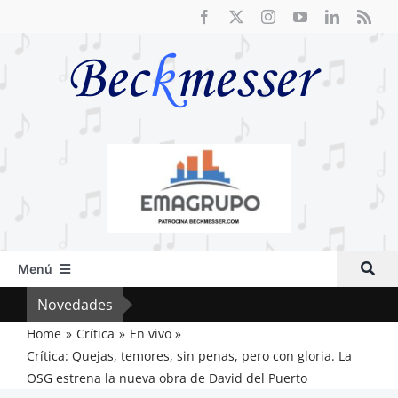
Saltar
al
contenido
Menú
Inicio
Novedades
El R
Actual
Home
Crítica
En vivo
Crítica: Quejas, temores, sin penas, pero con gloria. La
Artículos
OSG estrena la nueva obra de David del Puerto
Crítica