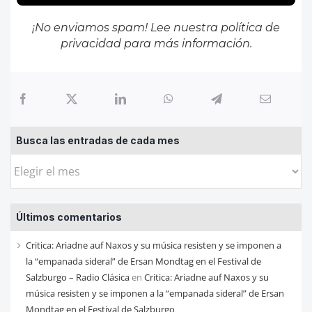
¡No enviamos spam! Lee nuestra
política de
privacidad
para más información.
Busca las entradas de cada mes
Busca
las
entradas
Últimos comentarios
de
cada
Critica: Ariadne auf Naxos y su música resisten y se imponen a
mes
la “empanada sideral” de Ersan Mondtag en el Festival de
Salzburgo – Radio Clásica
en
Critica: Ariadne auf Naxos y su
música resisten y se imponen a la “empanada sideral” de Ersan
Mondtag en el Festival de Salzburgo