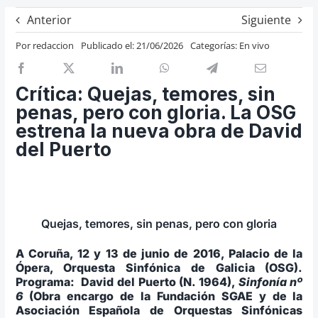
Previos de ópera
Anterior
Siguiente
Entrevistas
Por
redaccion
Publicado el: 21/06/2026
Categorías:
En vivo
Recomendación
Cosas de Beckmesser
Crítica: Quejas, temores, sin
penas, pero con gloria. La OSG
Nosotros y privacidad
estrena la nueva obra de David
Buscar:
del Puerto
Quejas, temores, sin penas, pero con gloria
A Coruña, 12 y 13 de junio de 2016, Palacio de la
Ópera, Orquesta Sinfónica de Galicia (OSG).
Programa: David del Puerto (N. 1964),
Sinfonía nº
6
(Obra encargo de la Fundación SGAE y de la
Asociación Española de Orquestas Sinfónicas