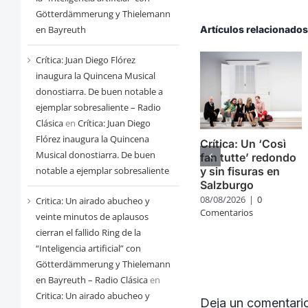
Götterdämmerung y Thielemann
Artículos relacionado
en Bayreuth
Crítica: Juan Diego Flórez
inaugura la Quincena Musical
donostiarra. De buen notable a
ejemplar sobresaliente – Radio
Clásica
en
Crítica: Juan Diego
Flórez inaugura la Quincena
Crítica: Un ‘Così
Musical donostiarra. De buen
fan tutte’ redondo
y sin fisuras en
notable a ejemplar sobresaliente
Salzburgo
08/08/2026
|
0
Critica: Un airado abucheo y
Comentarios
veinte minutos de aplausos
cierran el fallido Ring de la
“Inteligencia artificial” con
Götterdämmerung y Thielemann
en Bayreuth – Radio Clásica
en
Critica: Un airado abucheo y
Deja un comentari