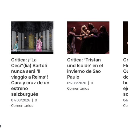
s
Crítica: ¡“La
Crítica: ‘Tristan
Cr
Ceci”(lia) Bartoli
und Isolde’ en el
Fl
nunca será ‘Il
invierno de Sao
Q
viaggio a Reims’!
Paulo
do
Cara y cruz de un
bu
05/08/2026
|
0
estreno
ej
Comentarios
salzburgués
so
07/08/2026
|
0
04
Comentarios
Co
o