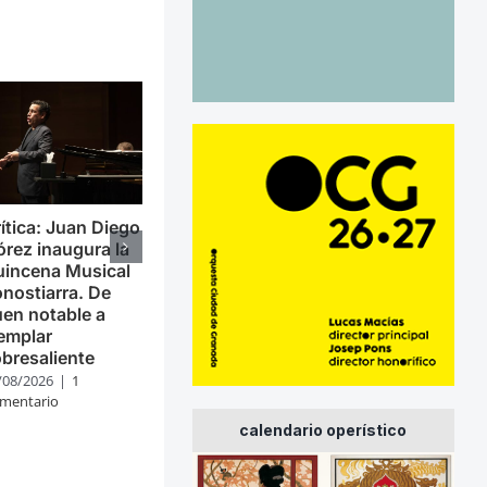
ítica: Juan Diego
órez inaugura la
uincena Musical
nostiarra. De
en notable a
emplar
bresaliente
/08/2026
|
1
mentario
calendario operístico