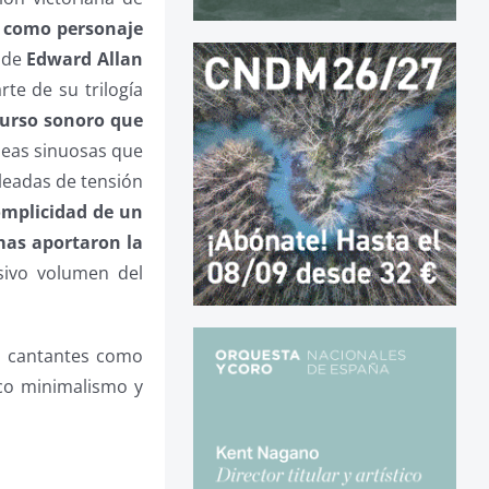
a como personaje
s de
Edward Allan
rte de su trilogía
curso sonoro que
íneas sinuosas que
leadas de tensión
omplicidad de un
mas aportaron la
esivo volumen del
s cantantes como
co minimalismo y