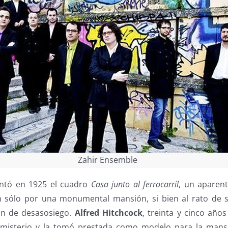
Zahir Ensemble
ntó en 1925 el cuadro
Casa junto al ferrocarril
, un aparen
an sólo por una monumental mansión, si bien al rato de 
ón de desasosiego.
Alfred Hitchcock
, treinta y cinco año
 misterio y la tomó prestada como modelo para la mansi