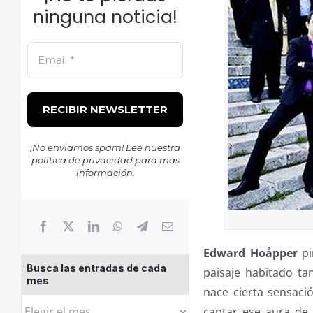
ninguna noticia!
¡No enviamos spam! Lee nuestra
política de privacidad
para más
información.
Edward Hoåpper
pi
Busca las entradas de cada
paisaje habitado t
mes
nace cierta sensaci
Busca
captar ese aura de