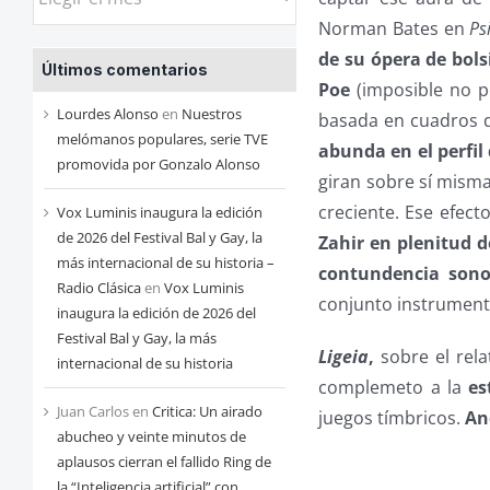
las
Norman Bates en
Ps
entradas
de su ópera de bolsi
Últimos comentarios
de
Poe
(imposible no 
cada
Lourdes Alonso
en
Nuestros
basada en cuadros
mes
melómanos populares, serie TVE
abunda en el perfil
promovida por Gonzalo Alonso
giran sobre sí misma
creciente. Ese efect
Vox Luminis inaugura la edición
de 2026 del Festival Bal y Gay, la
Zahir en plenitud 
más internacional de su historia –
contundencia sono
Radio Clásica
en
Vox Luminis
conjunto instrument
inaugura la edición de 2026 del
Festival Bal y Gay, la más
Ligeia
,
sobre el rel
internacional de su historia
complemeto a la
es
Juan Carlos
en
Critica: Un airado
juegos tímbricos.
An
abucheo y veinte minutos de
aplausos cierran el fallido Ring de
la “Inteligencia artificial” con