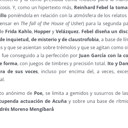
icosis
. Y, como un hipertexto más,
Reinhard Febel la tom
llo
poniéndola en relación con la atmósfera de los relato
pensar en
The fall of the House of Usher
) para la segunda pa
 de
Frida Kahlo
,
Hopper
y
Velázquez.
Febel diseña un dis
 de inquietud, de misterio y de claustrofobia
, a base de l
s y que se asientan sobre trémolos y que se agitan como o
o fue conseguido a la perfección por
Juan García con la c
de forma
, con juegos de timbres y precisión total.
Ito y Da
ra de sus voces
, incluso por encima del, a veces, exc
al.
ato anónimo de
Poe,
se limita a gemidos y susurros de la
tupenda actuación de Acuña
y sobre una base de rítmi
drés Moreno Mengíbarå