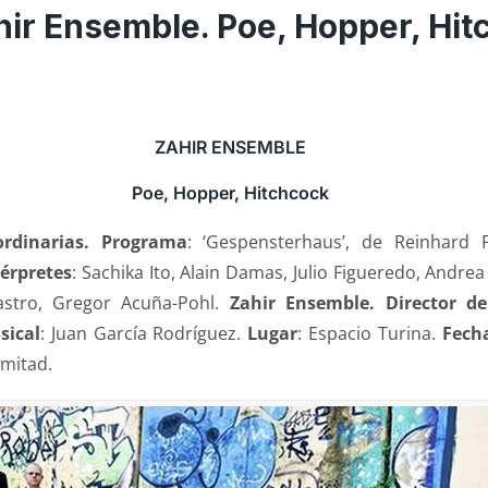
ahir Ensemble. Poe, Hopper, Hi
ZAHIR ENSEMBLE
Poe, Hopper, Hitchcock
ordinarias. Programa
: ‘Gespensterhaus’, de Reinhard Fe
térpretes
: Sachika Ito, Alain Damas, Julio Figueredo, Andre
astro, Gregor Acuña-Pohl.
Zahir Ensemble. Director d
sical
: Juan García Rodríguez.
Lugar
: Espacio Turina.
Fech
 mitad.