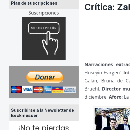
Plan de suscripciones
Crítica: Z
Suscripciones
Narraciones extra
Hüseyin Evirgen’.
In
Galán, Bruna de C
Bruehl.
Director mu
diciembre.
Aforo
: La
Suscribirse a la Newsletter de
Beckmesser
¡No te pierdas