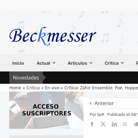
Saltar
al
contenido
Inicio
Actual
Artículos
Crítica
Novedades
Home
Crítica
En vivo
Crítica: Zahir Ensemble. Poe, Hoppe
Anterior
Por
SpR
Publicado el: 04