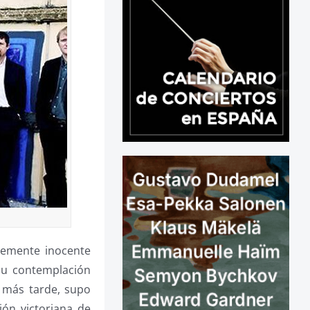
temente inocente
su contemplación
s más tarde, supo
ón victoriana de