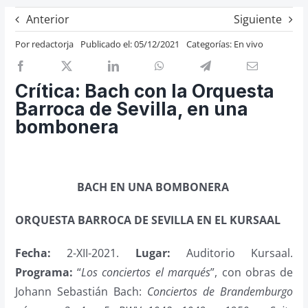
Previos de ópera
Anterior
Siguiente
Entrevistas
Por
redactorja
Publicado el: 05/12/2021
Categorías:
En vivo
Recomendación
Cosas de Beckmesser
Crítica: Bach con la Orquesta
Barroca de Sevilla, en una
Nosotros y privacidad
bombonera
Buscar:
BACH EN UNA BOMBONERA
ORQUESTA BARROCA DE SEVILLA EN EL KURSAAL
Fecha:
2-XII-2021.
Lugar:
Auditorio Kursaal.
Programa:
“
Los conciertos el marqués
”, con obras de
Johann Sebastián Bach:
Conciertos de Brandemburgo