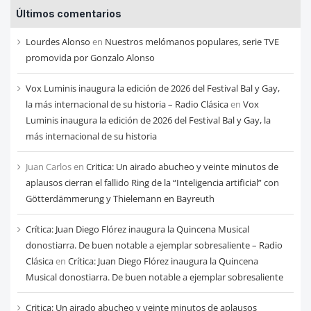
Últimos comentarios
de
cada
Lourdes Alonso
en
Nuestros melómanos populares, serie TVE
mes
promovida por Gonzalo Alonso
Vox Luminis inaugura la edición de 2026 del Festival Bal y Gay,
la más internacional de su historia – Radio Clásica
en
Vox
Luminis inaugura la edición de 2026 del Festival Bal y Gay, la
más internacional de su historia
Juan Carlos
en
Critica: Un airado abucheo y veinte minutos de
aplausos cierran el fallido Ring de la “Inteligencia artificial” con
Götterdämmerung y Thielemann en Bayreuth
Crítica: Juan Diego Flórez inaugura la Quincena Musical
donostiarra. De buen notable a ejemplar sobresaliente – Radio
Clásica
en
Crítica: Juan Diego Flórez inaugura la Quincena
Musical donostiarra. De buen notable a ejemplar sobresaliente
Critica: Un airado abucheo y veinte minutos de aplausos