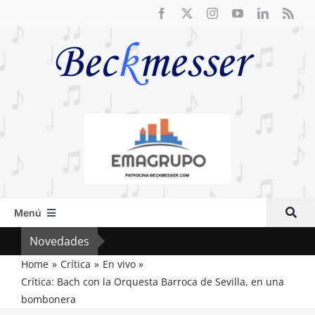
Saltar
al
contenido
Menú
Inicio
Novedades
Crít
Actual
Home
Crítica
En vivo
Crítica: Bach con la Orquesta Barroca de Sevilla, en una
Artículos
bombonera
Crítica