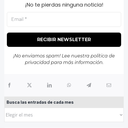
¡No te pierdas ninguna noticia!
¡No enviamos spam! Lee nuestra
política de
privacidad
para más información.
Busca las entradas de cada mes
Busca
las
entradas