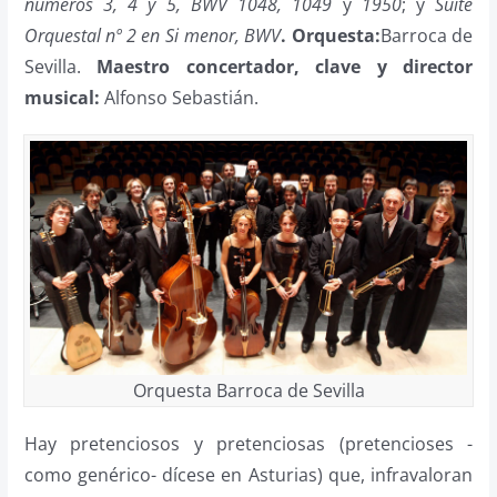
números 3, 4 y 5, BWV 1048, 1049
y
1950
; y
Suite
Orquestal nº 2 en Si menor, BWV
. Orquesta:
Barroca de
Sevilla.
Maestro concertador, clave y director
musical:
Alfonso Sebastián.
Orquesta Barroca de Sevilla
Hay pretenciosos y pretenciosas (pretencioses -
como genérico- dícese en Asturias) que, infravaloran