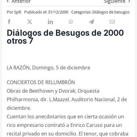
Anterior
Siguiente
Previos de ópera
Por
SpR
Publicado el: 31/12/2000
Categorías:
Diálogos de besugos
Entrevistas
Recomendación
Diálogos de Besugos de 2000
Cosas de Beckmesser
otros 7
Nosotros y privacidad
Buscar:
LA RAZÓN, Domingo, 5 de diciembre
CONCIERTOS DE RELUMBRÓN
Obras de Beethoven y Dvorak. Orquesta
Philharmonia, dir. L.Maazel. Auditorio Nacional, 2 de
diciembre.
Cuentan los anecdotarios que en cierta ocasión un
rico empresario contrató a Enrico Caruso para un
recital privado en su domicilio. El tenor, que cobraba