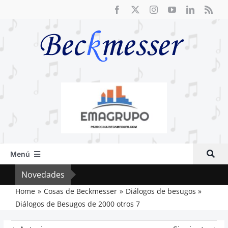
Saltar
al
contenido
Menú
Inicio
Novedades
Crít
Actual
Home
Cosas de Beckmesser
Diálogos de besugos
Diálogos de Besugos de 2000 otros 7
Artículos
Crítica