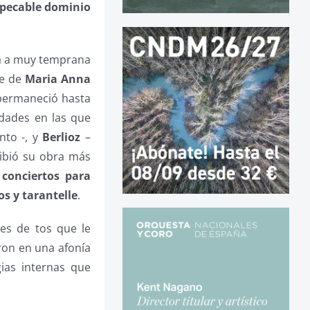
mpecable dominio
ra a muy temprana
te de
Maria Anna
 permaneció hasta
udades en las que
nto -, y
Berlioz
–
ibió su obra más
conciertos para
os y tarantelle
.
es de tos que le
ron en una afonía
ias internas que