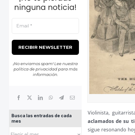
ninguna noticia!
¡No enviamos spam! Lee nuestra
política de privacidad
para más
información.
Violinista, guitarri
Busca las entradas de cada
aclamados de su t
mes
sigue resonando hoy 
Busca