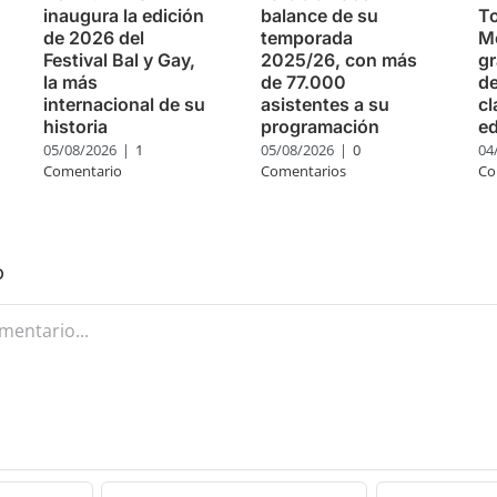
inaugura la edición
balance de su
To
de 2026 del
temporada
Mo
Festival Bal y Gay,
2025/26, con más
g
la más
de 77.000
de
internacional de su
asistentes a su
cl
historia
programación
ed
05/08/2026
|
1
05/08/2026
|
0
04
Comentario
Comentarios
Co
o