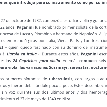
iones que introdujo para su instrumento como por su i
27 de octubre de 1782, comenzó a estudiar violín y guitar
 22 años,
Paganini
fue nombrado primer solista de la cor
rincesa de Lucca y Piombino y hermana de Napoleón. Allí
es emprendió giras por Italia, Viena, París y Londres, ci
zt
– quien quedó fascinado con su dominio del instrume
a él
Harold en Italia
-. Durante estos años,
Paganini
escr
te: los
24 Caprichos para violín
. Además
compuso seis 
para viola, las variaciones Süssmayr, serenatas, nocturn
los primeros síntomas de
tuberculosis,
con largos ataqu
rtos y fueron debilitándole poco a poco. Estos desemboca
ó sin voz durante sus dos últimos años y dos hemorrag
lecimiento el 27 de mayo de 1840 en Niza.