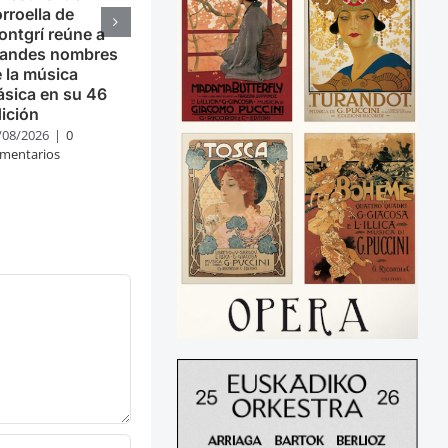
rroella de
ntgrí reúne a
randes nombres
 la música
ásica en su 46
ición
/08/2026
|
0
mentarios