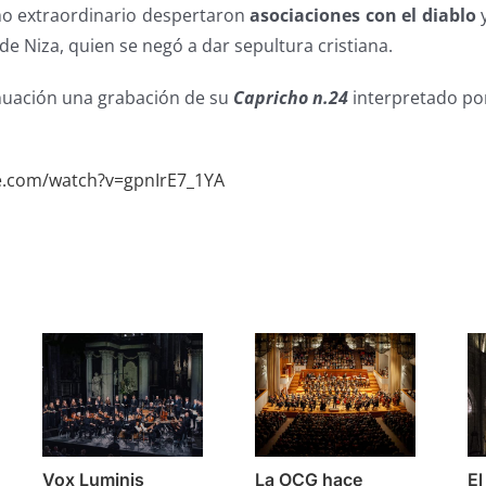
mo extraordinario despertaron
asociaciones con el diablo
y
de Niza, quien se negó a dar sepultura cristiana.
nuación una grabación de su
Capricho n.24
interpretado por 
e.com/watch?v=gpnIrE7_1YA
s
Vox Luminis
La OCG hace
El