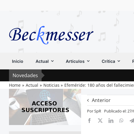
Saltar
al
contenido
Inicio
Actual
Artículos
Crítica
Novedades
Home
Actual
Noticias
Efeméride: 180 años del fallecimie
Anterior
Por
SpR
Publicado el: 27