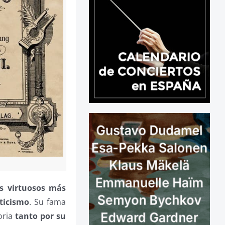
as virtuosos más
ticismo
. Su fama
oria
tanto por su