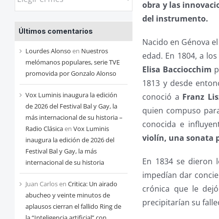
obra y las innovac
las
del instrumento.
entradas
Últimos comentarios
de
Nacido en Génova el 
cada
Lourdes Alonso
en
Nuestros
edad. En 1804, a los
mes
melómanos populares, serie TVE
Elisa Bacciocchim
p
promovida por Gonzalo Alonso
1813 y desde entonc
Vox Luminis inaugura la edición
conoció a
Franz Lis
de 2026 del Festival Bal y Gay, la
quien compuso par
más internacional de su historia –
conocida e influyen
Radio Clásica
en
Vox Luminis
violín, una sonata 
inaugura la edición de 2026 del
Festival Bal y Gay, la más
En 1834 se dieron 
internacional de su historia
impedían dar concie
Juan Carlos
en
Critica: Un airado
crónica que le dej
abucheo y veinte minutos de
precipitarían su fal
aplausos cierran el fallido Ring de
la “Inteligencia artificial” con