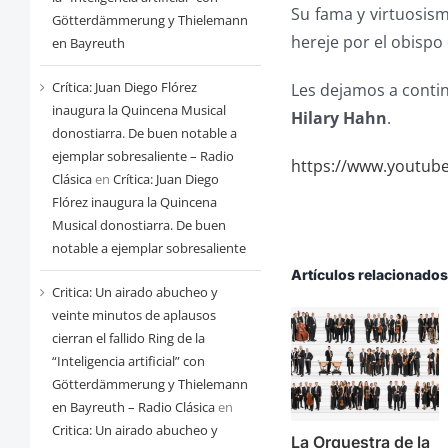
Su fama y virtuosis
Götterdämmerung y Thielemann
hereje por el obispo 
en Bayreuth
Crítica: Juan Diego Flórez
Les dejamos a conti
inaugura la Quincena Musical
Hilary Hahn
.
donostiarra. De buen notable a
ejemplar sobresaliente – Radio
https://www.youtub
Clásica
en
Crítica: Juan Diego
Flórez inaugura la Quincena
Musical donostiarra. De buen
notable a ejemplar sobresaliente
Artículos relacionado
Critica: Un airado abucheo y
veinte minutos de aplausos
cierran el fallido Ring de la
“Inteligencia artificial” con
Götterdämmerung y Thielemann
en Bayreuth – Radio Clásica
en
Critica: Un airado abucheo y
La Orquestra de la