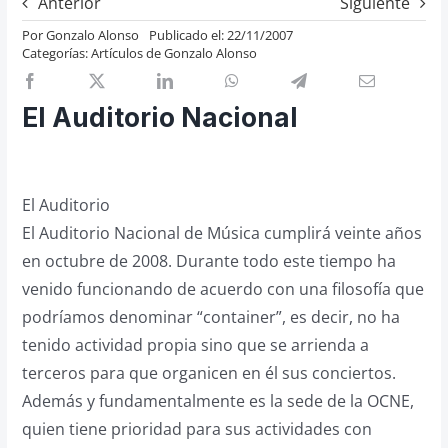
Anterior
Siguiente
Previos de ópera
Por
Gonzalo Alonso
Publicado el: 22/11/2007
Categorías:
Artículos de Gonzalo Alonso
Entrevistas
Recomendación
El Auditorio Nacional
Cosas de Beckmesser
Nosotros y privacidad
Buscar:
El Auditorio
El Auditorio Nacional de Música cumplirá veinte años
en octubre de 2008. Durante todo este tiempo ha
venido funcionando de acuerdo con una filosofía que
podríamos denominar “container”, es decir, no ha
tenido actividad propia sino que se arrienda a
terceros para que organicen en él sus conciertos.
Además y fundamentalmente es la sede de la OCNE,
quien tiene prioridad para sus actividades con