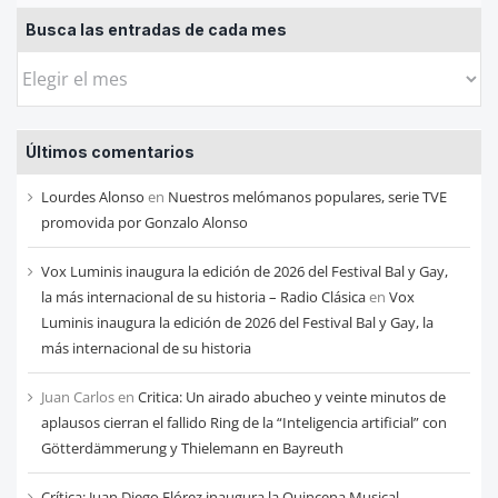
Busca las entradas de cada mes
Busca
las
entradas
Últimos comentarios
de
cada
Lourdes Alonso
en
Nuestros melómanos populares, serie TVE
mes
promovida por Gonzalo Alonso
Vox Luminis inaugura la edición de 2026 del Festival Bal y Gay,
la más internacional de su historia – Radio Clásica
en
Vox
Luminis inaugura la edición de 2026 del Festival Bal y Gay, la
más internacional de su historia
Juan Carlos
en
Critica: Un airado abucheo y veinte minutos de
aplausos cierran el fallido Ring de la “Inteligencia artificial” con
Götterdämmerung y Thielemann en Bayreuth
Crítica: Juan Diego Flórez inaugura la Quincena Musical