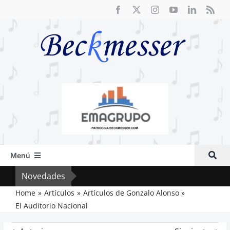
Saltar
al
contenido
Menú
Inicio
Novedades
El F
Actual
Home
Artículos
Artículos de Gonzalo Alonso
El Auditorio Nacional
Artículos
Crítica