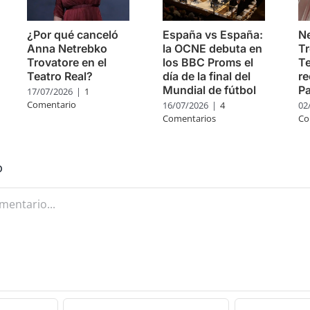
¿Por qué canceló
España vs España:
Ne
Anna Netrebko
la OCNE debuta en
Tr
Trovatore en el
los BBC Proms el
Te
Teatro Real?
día de la final del
re
Mundial de fútbol
Pa
17/07/2026
|
1
Comentario
16/07/2026
|
4
02
Comentarios
Co
o