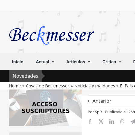
Saltar
al
contenido
Inicio
Actual
Artículos
Crítica
Novedades
Home
Cosas de Beckmesser
Noticias y maldades
El País
Anterior
Por
SpR
Publicado el: 25