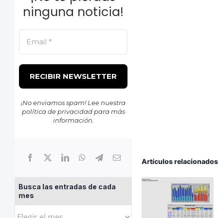
ninguna noticia!
¡No enviamos spam! Lee nuestra
política de privacidad
para más
información.
Artículos relacionado
Busca las entradas de cada
mes
Busca