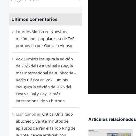
las
entradas
Últimos comentarios
de
cada
Lourdes Alonso
en
Nuestros
mes
melómanos populares, serie TVE
promovida por Gonzalo Alonso
Vox Luminis inaugura la edición
de 2026 del Festival Bal y Gay, la
más internacional de su historia –
Radio Clásica
en
Vox Luminis
inaugura la edición de 2026 del
Festival Bal y Gay, la más
internacional de su historia
Juan Carlos
en
Critica: Un airado
Artículos relacionado
abucheo y veinte minutos de
aplausos cierran el fallido Ring de
la “Inteligencia artificial” con