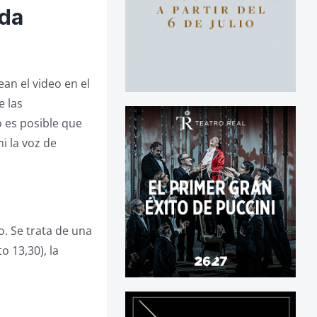
ada
an el video en el
e las
o es posible que
i la voz de
o. Se trata de una
o 13,30), la