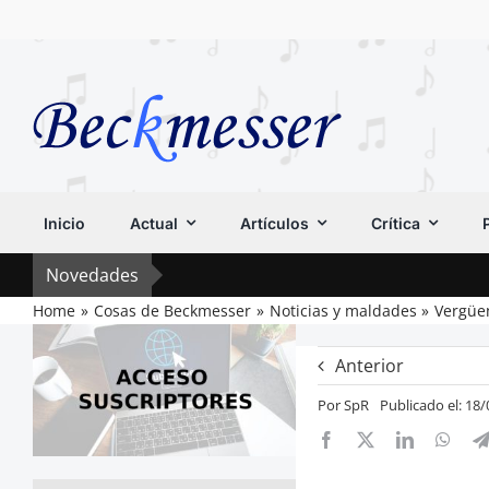
Saltar
al
contenido
Inicio
Actual
Artículos
Crítica
Novedades
Home
Cosas de Beckmesser
Noticias y maldades
Vergüe
Anterior
Por
SpR
Publicado el: 18