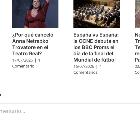
¿Por qué canceló
España vs España:
Ne
Anna Netrebko
la OCNE debuta en
Tr
Trovatore en el
los BBC Proms el
Te
Teatro Real?
día de la final del
re
Mundial de fútbol
Pa
17/07/2026
|
1
Comentario
16/07/2026
|
4
02
Comentarios
Co
o