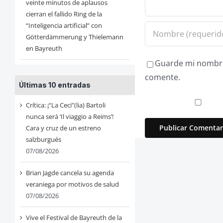
veinte minutos de aplausos
cierran el fallido Ring de la
“Inteligencia artificial” con
Götterdämmerung y Thielemann
en Bayreuth
Guarde mi nombre,
comente.
Últimas 10 entradas
Crítica: ¡“La Ceci”(lia) Bartoli
nunca será ‘Il viaggio a Reims’!
Cara y cruz de un estreno
salzburgués
07/08/2026
Brian Jagde cancela su agenda
veraniega por motivos de salud
07/08/2026
Vive el Festival de Bayreuth de la