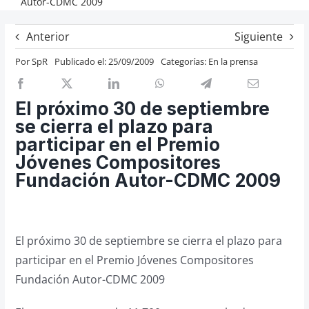
Autor-CDMC 2009
Previos de ópera
Anterior
Siguiente
Entrevistas
Por
SpR
Publicado el: 25/09/2009
Categorías:
En la prensa
Recomendación
Cosas de Beckmesser
El próximo 30 de septiembre
Nosotros y privacidad
se cierra el plazo para
Buscar:
participar en el Premio
Jóvenes Compositores
Fundación Autor-CDMC 2009
El próximo 30 de septiembre se cierra el plazo para
participar en el Premio Jóvenes Compositores
Fundación Autor-CDMC 2009