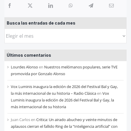
Busca las entradas de cada mes
Busca
las
entradas
Últimos comentarios
de
cada
Lourdes Alonso
en
Nuestros melómanos populares, serie TVE
mes
promovida por Gonzalo Alonso
Vox Luminis inaugura la edición de 2026 del Festival Bal y Gay,
la más internacional de su historia – Radio Clásica
en
Vox
Luminis inaugura la edición de 2026 del Festival Bal y Gay, la
más internacional de su historia
Juan Carlos
en
Critica: Un airado abucheo y veinte minutos de
aplausos cierran el fallido Ring de la “Inteligencia artificial” con