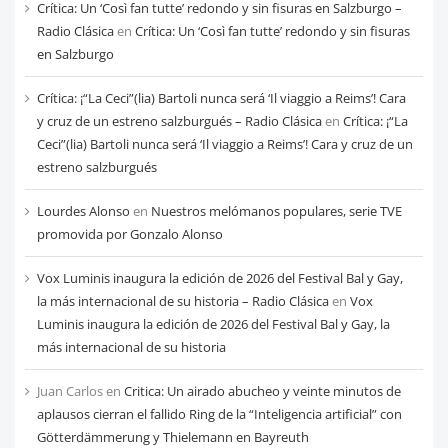
cada
Crítica: Un ‘Così fan tutte’ redondo y sin fisuras en Salzburgo –
mes
Radio Clásica
en
Crítica: Un ‘Così fan tutte’ redondo y sin fisuras
en Salzburgo
Crítica: ¡“La Ceci”(lia) Bartoli nunca será ‘Il viaggio a Reims’! Cara
y cruz de un estreno salzburgués – Radio Clásica
en
Crítica: ¡“La
Ceci”(lia) Bartoli nunca será ‘Il viaggio a Reims’! Cara y cruz de un
estreno salzburgués
Lourdes Alonso
en
Nuestros melómanos populares, serie TVE
promovida por Gonzalo Alonso
Vox Luminis inaugura la edición de 2026 del Festival Bal y Gay,
la más internacional de su historia – Radio Clásica
en
Vox
Luminis inaugura la edición de 2026 del Festival Bal y Gay, la
más internacional de su historia
Juan Carlos
en
Critica: Un airado abucheo y veinte minutos de
aplausos cierran el fallido Ring de la “Inteligencia artificial” con
Götterdämmerung y Thielemann en Bayreuth