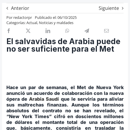
Previos de ópera
Anterior
Siguiente
Entrevistas
Por
redactorpr
Publicado el: 06/10/2025
Categorías:
Actual
,
Noticias y maldades
Recomendación
Cosas de Beckmesser
El salvavidas de Arabia puede
Nosotros y privacidad
no ser suficiente para el Met
Buscar:
Hace un par de semanas, el Met de Nueva York
anunció un acuerdo de colaboración con la nueva
ópera de
Arabia Saudí
que le serviría para aliviar
sus maltrechas finanzas. Aunque los términos
absolutos del contrato no se han revelado, el
“New York Times” cifró en doscientos millones
de dólares el montante total de una operación
que, básicamente, consistiría en trasladar la