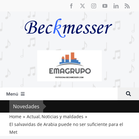
Saltar
al
contenido
Menú
Inicio
Novedades
Cri
Actual
Home
Actual
Noticias y maldades
El salvavidas de Arabia puede no ser suficiente para el
Artículos
Met
Crítica