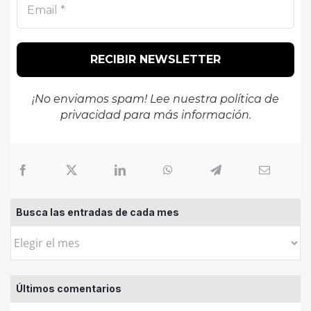
¡No enviamos spam! Lee nuestra
política de
privacidad
para más información.
Busca las entradas de cada mes
Busca
las
entradas
Últimos comentarios
de