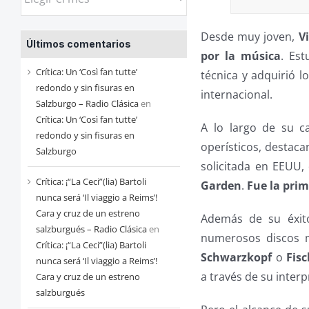
las
entradas
Desde muy joven,
V
Últimos comentarios
de
por la música
. Es
cada
Crítica: Un ‘Così fan tutte’
técnica y adquirió 
mes
redondo y sin fisuras en
internacional.
Salzburgo – Radio Clásica
en
Crítica: Un ‘Così fan tutte’
A lo largo de su c
redondo y sin fisuras en
operísticos, desta
Salzburgo
solicitada en EEUU,
Crítica: ¡“La Ceci”(lia) Bartoli
Garden
.
Fue la prim
nunca será ‘Il viaggio a Reims’!
Cara y cruz de un estreno
Además de su éxit
salzburgués – Radio Clásica
en
numerosos discos m
Crítica: ¡“La Ceci”(lia) Bartoli
Schwarzkopf
o
Fis
nunca será ‘Il viaggio a Reims’!
a través de su inter
Cara y cruz de un estreno
salzburgués