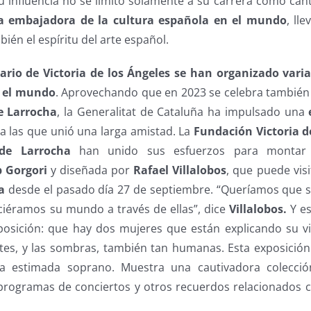
u influencia no se limitó solamente a su carrera como can
na embajadora de la cultura española en el mundo
, ll
bién el espíritu del arte español.
ario de Victoria de los Ángeles se han organizado varia
 el mundo
. Aprovechando que en 2023 se celebra también
de Larrocha
, la Generalitat de Cataluña ha impulsado una
 a las que unió una larga amistad. La
Fundación Victoria d
 de Larrocha
han unido sus esfuerzos para montar e
 Gorgori
y diseñada por
Rafael Villalobos
, que puede vis
a
desde el pasado día 27 de septiembre. “Queríamos que se
iéramos su mundo a través de ellas”, dice
Villalobos.
Y es
posición: que hay dos mujeres que están explicando su vi
ntes, y las sombras, también tan humanas. Esta exposición
la estimada soprano. Muestra una cautivadora colección
 programas de conciertos y otros recuerdos relacionados c