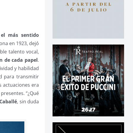
 el más sentido
ona en 1923, dejó
le talento vocal,
ón de cada papel
.
ividad y habilidad
d para transmitir
s actuaciones era
s presentes. “¿Qué
Caballé
, sin duda