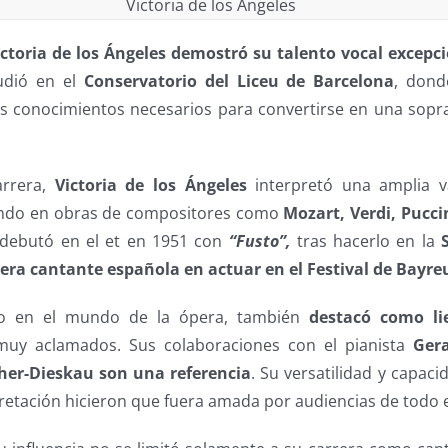
Victoria de los Ángeles
ictoria de los Ángeles demostró su talento vocal excepc
tudió en el
Conservatorio del Liceu de Barcelona
, dond
los conocimientos necesarios para convertirse en una so
arrera,
Victoria de los Ángeles
interpretó una amplia v
cando en obras de compositores como
Mozart, Verdi, Pucci
 debutó en el et en 1951 con
“Fusto”,
tras hacerlo en la
era cantante española en actuar en el Festival de Bayre
o en el mundo de la ópera, también
destacó como lie
uy aclamados. Sus colaboraciones con el pianista
Ger
cher-Dieskau
son una referencia
. Su versatilidad y capac
pretación hicieron que fuera amada por audiencias de todo