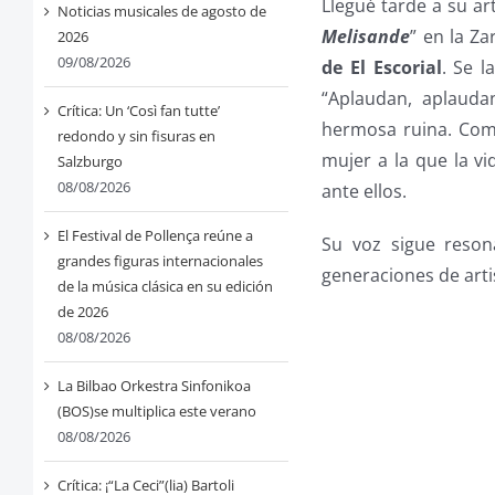
Llegué tarde a su a
Noticias musicales de agosto de
Melisande
” en la Za
2026
09/08/2026
de El Escorial
. Se l
“Aplaudan, aplaud
Crítica: Un ‘Così fan tutte’
hermosa ruina. Com
redondo y sin fisuras en
mujer a la que la vi
Salzburgo
08/08/2026
ante ellos.
El Festival de Pollença reúne a
Su voz sigue reson
grandes figuras internacionales
generaciones de arti
de la música clásica en su edición
de 2026
08/08/2026
La Bilbao Orkestra Sinfonikoa
(BOS)se multiplica este verano
08/08/2026
Crítica: ¡“La Ceci”(lia) Bartoli