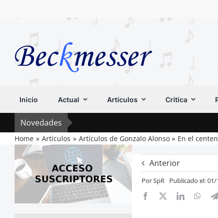
Saltar
al
contenido
Inicio
Actual
Artículos
Crítica
Novedades
Home
Artículos
Artículos de Gonzalo Alonso
En el centen
Anterior
Por
SpR
Publicado el: 01