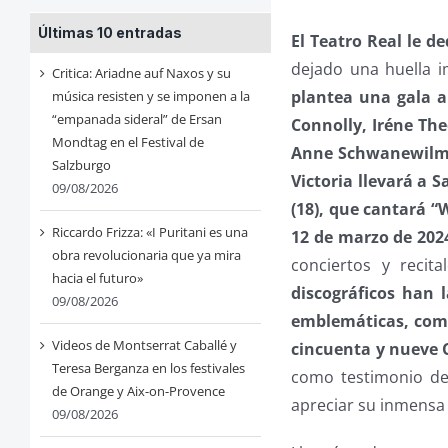
Últimas 10 entradas
El Teatro Real le ded
dejado una huella 
Critica: Ariadne auf Naxos y su
plantea una gala a
música resisten y se imponen a la
“empanada sideral” de Ersan
Connolly, Iréne The
Mondtag en el Festival de
Anne Schwanewilms
Salzburgo
Victoria llevará a 
09/08/2026
(18), que cantará “
Riccardo Frizza: «I Puritani es una
12 de marzo de 2024
obra revolucionaria que ya mira
conciertos y reci
hacia el futuro»
discográficos han 
09/08/2026
emblemáticas, como
Videos de Montserrat Caballé y
cincuenta y nueve 
Teresa Berganza en los festivales
como testimonio de 
de Orange y Aix-on-Provence
apreciar su inmensa 
09/08/2026