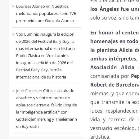
Pero el alcance de s
Lourdes Alonso
en
Nuestros
los Ángeles fue u
melómanos populares, serie TVE
solo su voz, sino tam
promovida por Gonzalo Alonso
En honor al centen
Vox Luminis inaugura la edición
homenajes en todo
de 2026 del Festival Bal y Gay, la
más internacional de su historia –
la pianista Alicia 
Radio Clásica
en
Vox Luminis
ambas intérpretes
,
inaugura la edición de 2026 del
Asociación Alicia
Festival Bal y Gay, la más
comisariada por
Pep
internacional de su historia
Robert de Barcelon
Juan Carlos
en
Critica: Un airado
mismas, y que conoc
abucheo y veinte minutos de
que transmite la ex
aplausos cierran el fallido Ring de
luces, resplandecie
la “Inteligencia artificial” con
vida y carrera de 
Götterdämmerung y Thielemann
en Bayreuth
vestuario escénico,
artística.