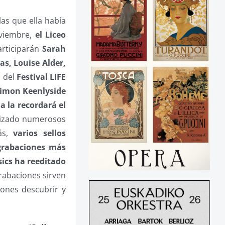
as que ella había
oviembre,
el Liceo
articiparán
Sarah
as, Louise Alder,
n del
Festival LIFE
 Simon Keenlyside
la la recordará el
alizado numerosos
ás,
varios sellos
 grabaciones más
ics ha reeditado
rabaciones sirven
iones descubrir y