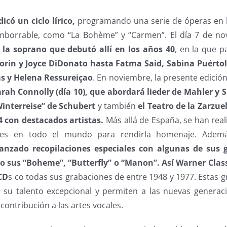
icó un ciclo lírico,
programando una serie de óperas en l
imborrable, como “La Bohème” y “Carmen”. El día 7 de n
 la soprano que debutó allí en los años 40
, en la que p
orin y Joyce DiDonato hasta Fatma Said, Sabina Puértol
 y Helena Ressureiçao
. En noviembre, la presente edició
Sarah Connolly (día 10), que abordará lieder de Mahler y
Winterreise” de Schubert
y también
el Teatro de la Zarzue
 con destacados artistas.
Más allá de España, se han re
tales en todo el mundo para rendirla homenaje. Adem
lanzado recopilaciones especiales con algunas de sus
 sus “Boheme”, “Butterfly” o “Manon”. Así Warner Class
CD
s co todas sus grabaciones de entre 1948 y 1977. Estas g
su talento excepcional y permiten a las nuevas generac
contribución a las artes vocales.