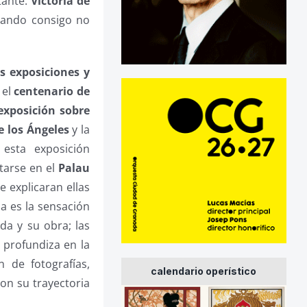
tante.
Victoria de
evando consigo no
s exposiciones y
 el
centenario de
exposición sobre
e los Ángeles
y la
sta exposición
itarse en el
Palau
 explicaran ellas
a es la sensación
da y su obra; las
 profundiza en la
 de fotografías,
calendario operístico
on su trayectoria