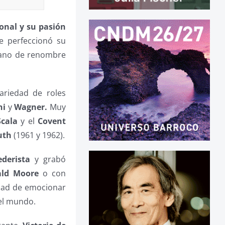
ional y su pasión
e perfeccionó su
prano de renombre
ariedad de roles
ni
y
Wagner.
Muy
Scala
y el
Covent
uth
(1961 y 1962).
derista
y grabó
ald Moore
o con
idad de emocionar
 el mundo.