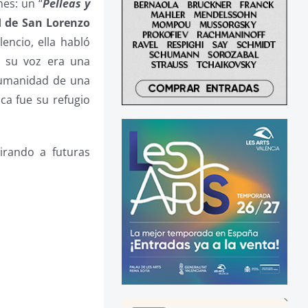
es: un “
Pelleas y
II de San Lorenzo
encio, ella habló
 su voz era una
humanidad de una
ca fue su refugio
irando a futuras