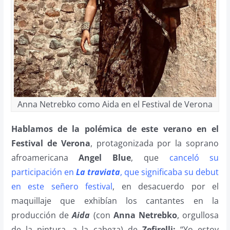
Anna Netrebko como Aida en el Festival de Verona
Hablamos de la polémica de este verano en el
Festival de Verona
, protagonizada por la soprano
afroamericana
Angel Blue
, que
canceló su
participación en
La traviata
, que significaba su debut
en este señero festival
, en desacuerdo por el
maquillaje que exhibían los cantantes en la
producción de
Aida
(con
Anna Netrebko
, orgullosa
de la pintura, a la cabeza) de
Zefirelli:
“Yo estoy