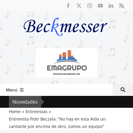
Saltar
al
contenido
Menú
Inicio
Novedades
Crít
Actual
Home
Entrevistas
Entrevista Piotr Beczala: “No hay en esta Aida un
Artículos
cantante por encima de otro, somos un equipo”
Crítica