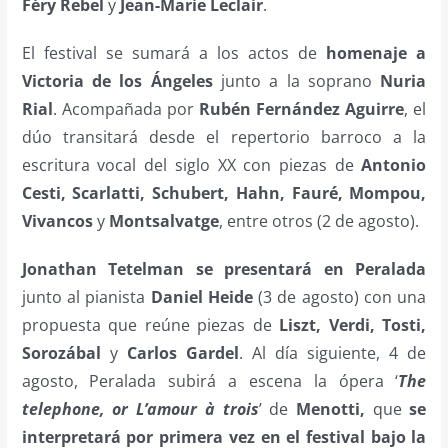
Féry Rebel
y
Jean-Marie Leclair
.
El festival se sumará a los actos de
homenaje a
Victoria de los Ángeles
junto a la soprano
Nuria
Rial
. Acompañada por
Rubén Fernández Aguirre
, el
dúo transitará desde el repertorio barroco a la
escritura vocal del siglo XX con piezas de
Antonio
Cesti, Scarlatti, Schubert, Hahn, Fauré, Mompou,
Vivancos
y
Montsalvatge
, entre otros (2 de agosto).
Jonathan Tetelman se presentará en Peralada
junto al pianista
Daniel Heide
(3 de agosto) con una
propuesta que reúne piezas de
Liszt, Verdi, Tosti,
Sorozábal
y
Carlos Gardel
. Al día siguiente, 4 de
agosto, Peralada subirá a escena la ópera ‘
The
telephone, or L’amour à trois
’ de
Menotti,
que
se
interpretará por primera vez en el festival bajo la