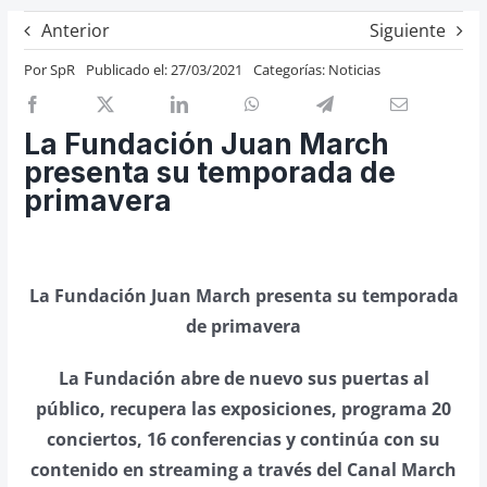
Previos de ópera
Anterior
Siguiente
Entrevistas
Por
SpR
Publicado el: 27/03/2021
Categorías:
Noticias
Recomendación
Cosas de Beckmesser
La Fundación Juan March
presenta su temporada de
Nosotros y privacidad
primavera
Buscar:
La Fundación Juan March presenta su temporada
de primavera
La Fundación abre de nuevo sus puertas al
público, recupera las exposiciones, programa 20
conciertos, 16 conferencias y continúa con su
contenido en streaming a través del Canal March