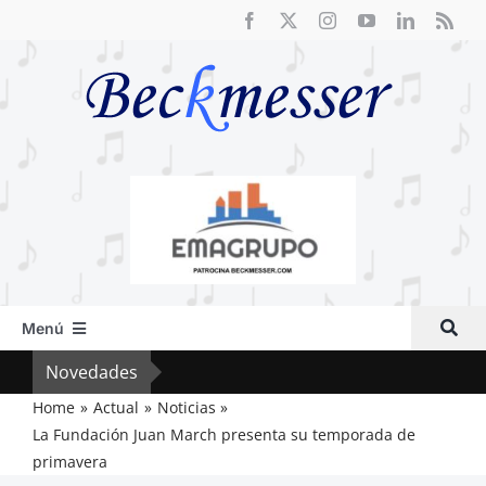
Saltar
al
contenido
Menú
Inicio
Novedades
El F
Actual
Home
Actual
Noticias
La Fundación Juan March presenta su temporada de
Artículos
primavera
Crítica