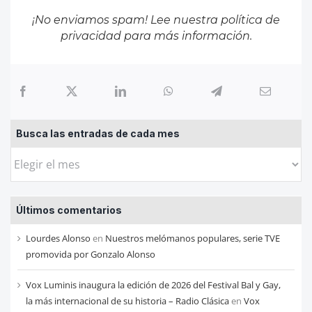
¡No enviamos spam! Lee nuestra
política de
privacidad
para más información.
Busca las entradas de cada mes
Busca
las
entradas
Últimos comentarios
de
cada
Lourdes Alonso
en
Nuestros melómanos populares, serie TVE
mes
promovida por Gonzalo Alonso
Vox Luminis inaugura la edición de 2026 del Festival Bal y Gay,
la más internacional de su historia – Radio Clásica
en
Vox