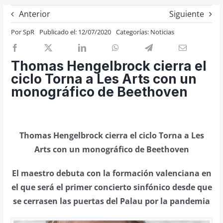
Previos de ópera
Anterior
Siguiente
Entrevistas
Por
SpR
Publicado el: 12/07/2020
Categorías:
Noticias
Recomendación
Cosas de Beckmesser
Thomas Hengelbrock cierra el
ciclo Torna a Les Arts con un
Nosotros y privacidad
monográfico de Beethoven
Buscar:
Thomas Hengelbrock cierra el ciclo Torna a Les
Arts con un monográfico de Beethoven
El maestro debuta con la formación valenciana en
el que será el primer concierto sinfónico desde que
se cerrasen las puertas del Palau por la pandemia