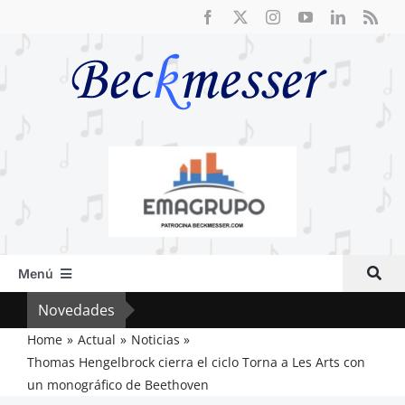
Saltar
al
contenido
Menú
Inicio
Novedades
Crít
Actual
Home
Actual
Noticias
Thomas Hengelbrock cierra el ciclo Torna a Les Arts con
Artículos
un monográfico de Beethoven
Crítica