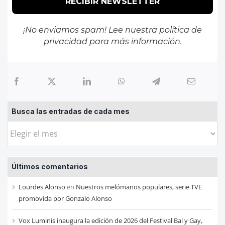
¡No enviamos spam! Lee nuestra
política de
privacidad
para más información.
Busca las entradas de cada mes
Busca
las
entradas
Últimos comentarios
de
cada
Lourdes Alonso
en
Nuestros melómanos populares, serie TVE
mes
promovida por Gonzalo Alonso
Vox Luminis inaugura la edición de 2026 del Festival Bal y Gay,