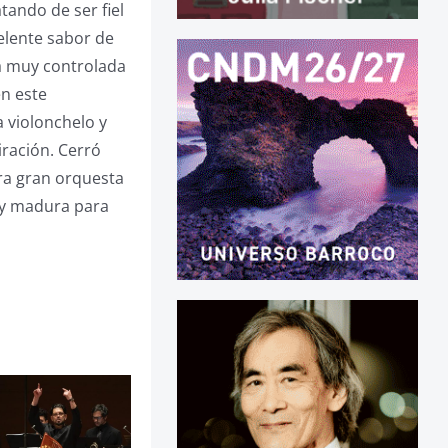
tando de ser fiel
elente sabor de
na muy controlada
en este
a violonchelo y
iración. Cerró
ra gran orquesta
muy madura para