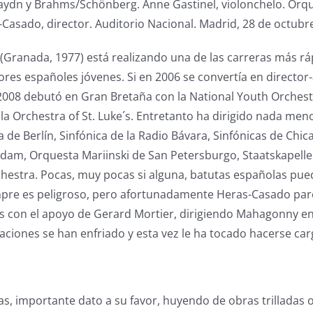
ydn y Brahms/Schönberg. Anne Gastinel, violonchelo. Orqu
Casado, director. Auditorio Nacional. Madrid, 28 de octubr
Granada, 1977) está realizando una de las carreras más ráp
ores españoles jóvenes. Si en 2006 se convertía en director-
2008 debutó en Gran Bretaña con la National Youth Orchest
la Orchestra of St. Luke´s. Entretanto ha dirigido nada meno
 de Berlín, Sinfónica de la Radio Bávara, Sinfónicas de Chic
dam, Orquesta Mariinski de San Petersburgo, Staatskapelle 
estra. Pocas, muy pocas si alguna, batutas españolas pu
mpre es peligroso, pero afortunadamente Heras-Casado parec
s con el apoyo de Gerard Mortier, dirigiendo Mahagonny en 
aciones se han enfriado y esta vez le ha tocado hacerse car
s, importante dato a su favor, huyendo de obras trilladas 