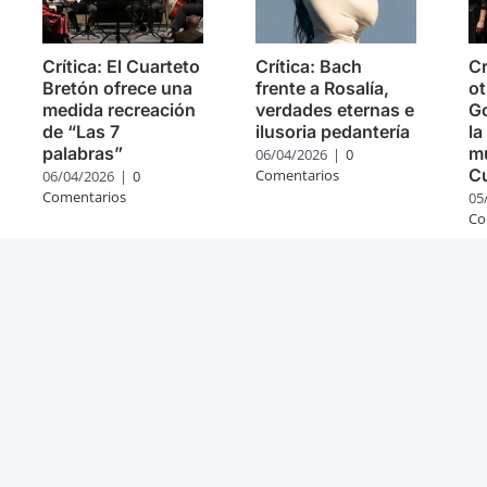
Crítica: El Cuarteto
Crítica: Bach
Cr
Bretón ofrece una
frente a Rosalía,
ot
medida recreación
verdades eternas e
Go
de “Las 7
ilusoria pedantería
la
palabras”
mú
06/04/2026
|
0
C
Comentarios
06/04/2026
|
0
Comentarios
05
Co