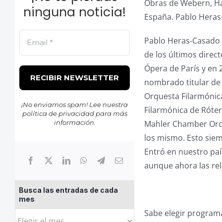
Obras de Webern, Ha
ninguna noticia!
España. Pablo Heras-
Pablo Heras-Casado (
de los últimos direct
Ópera de París y en 
nombrado titular de 
Orquesta Filarmónica
¡No enviamos spam! Lee nuestra
Filarmónica de Róter
política de privacidad
para más
información.
Mahler Chamber Orch
los mismo. Esto sie
Entró en nuestro paí
aunque ahora las rel
Busca las entradas de cada
mes
Sabe elegir programa
Busca