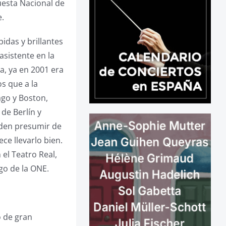
esta Nacional de
e.
idas y brillantes
asistente en la
a, ya en 2001 era
s que a la
ago y Boston,
de Berlín y
eden presumir de
e llevarlo bien.
el Teatro Real,
go de la ONE.
o de gran