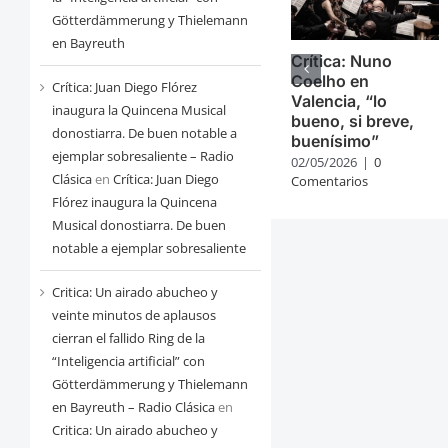
Götterdämmerung y Thielemann
en Bayreuth
Crítica: Nuno
Coelho en
Crítica: Juan Diego Flórez
Valencia, “lo
inaugura la Quincena Musical
bueno, si breve,
donostiarra. De buen notable a
buenísimo”
ejemplar sobresaliente – Radio
02/05/2026
|
0
Clásica
en
Crítica: Juan Diego
Comentarios
Flórez inaugura la Quincena
Musical donostiarra. De buen
notable a ejemplar sobresaliente
Critica: Un airado abucheo y
veinte minutos de aplausos
cierran el fallido Ring de la
“Inteligencia artificial” con
Götterdämmerung y Thielemann
en Bayreuth – Radio Clásica
en
Critica: Un airado abucheo y