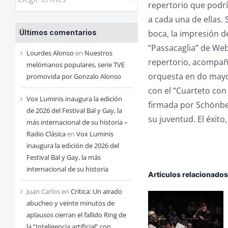
repertorio que podrí
las
a cada una de ellas.
entradas
boca, la impresión d
Últimos comentarios
de
“Passacaglia” de Web
cada
Lourdes Alonso
en
Nuestros
repertorio, acompañó
mes
melómanos populares, serie TVE
orquesta en do mayor
promovida por Gonzalo Alonso
con el “Cuarteto co
Vox Luminis inaugura la edición
firmada por Schönber
de 2026 del Festival Bal y Gay, la
su juventud. El éxit
más internacional de su historia –
Radio Clásica
en
Vox Luminis
inaugura la edición de 2026 del
Festival Bal y Gay, la más
internacional de su historia
Artículos relacionado
Juan Carlos
en
Critica: Un airado
abucheo y veinte minutos de
aplausos cierran el fallido Ring de
la “Inteligencia artificial” con