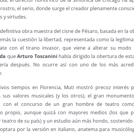
dia, el director honorífico de la Sinfónica de Chicago ha 
rostro, el serio, donde surge el creador plenamente consci
 y virtudes.
 definitiva obra maestra del cisne de Pésaro, basada en la
emás la cuestión la libertad, representada como la legítim
te con el tirano invasor, que viene a alterar su modo d
dda
que
Arturo Toscanini
había dirigido la obertura de est
ería después. No ocurre así con uno de los más acred
y.
ivos tiempos en Florencia, Muti mostró precoz interés 
 sus valores musicales (y los otros), el gran monument
,
con el concurso de un gran hombre de teatro co
 lo propio, aunque quizá con mayores medios (los que p
r teatro de su país) y un estudio aún más hondo, sostenid
optara por la versión en italiano, anatema para musicólog