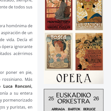
apostado, siempre,
ente de todos sus
 obra homónima de
a aspiración de un
e vida. Decía el
a ópera ignorante
itados acérrimos
por poner en pie,
o rossiniano. Más
mo
Luca Ronconi
,
onía a su entera
o y pormenorizado
os y puristas, en