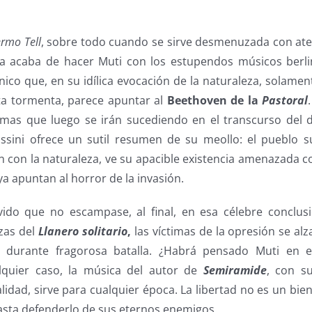
ermo Tell
, sobre todo cuando se sirve desmenuzada con ate
a acaba de hacer Muti con los estupendos músicos berli
ico que, en su idílica evocación de la naturaleza, solamen
ta tormenta, parece apuntar al
Beethoven de la
Pastoral
temas que luego se irán sucediendo en el transcurso de
sini ofrece un sutil resumen de su meollo: el pueblo s
con la naturaleza, ve su apacible existencia amenazada co
a apuntan al horror de la invasión.
ido que no escampase, al final, en esa célebre conclusi
nzas del
Llanero solitario
,
las víctimas de la opresión se al
r durante fragorosa batalla. ¿Habrá pensado Muti en e
lquier caso, la música del autor de
Semiramide
, con s
idad, sirve para cualquier época. La libertad no es un bie
asta defenderlo de sus eternos enemigos.