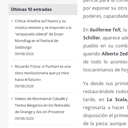
pericia para la come
por exponer su otro 
Últimas 10 entradas
poderes, capacidades
Critica: Ariadne auf Naxos y su
música resisten y se imponen a la
En
Guillermo Tell
,
la
“empanada sideral” de Ersan
Schiller
, aparece ad
Mondtag en el Festival de
pueblo en su comba
Salzburgo
querido
Alberto Ze
09/08/2026
de todo lo acontec
Riccardo Frizza: «I Puritani es una
toscaninianos de ho
obra revolucionaria que ya mira
hacia el futuro»
Ya desde sus primit
09/08/2026
restaurándole todos
Videos de Montserrat Caballé y
tarde, en
La Scala
Teresa Berganza en los festivales
regresaría a hacer
de Orange y Aix-on-Provence
disposición el prime
09/08/2026
de la pieza; aunque 