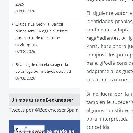
2026
08/08/2026
El siguiente autor 
identidades propia
Crítica: ¡“La Ceci”(lia) Bartoli
continente adaptán
nunca será ‘Il viaggio a Reims’!
regañadientes. Al 
Cara y cruz de un estreno
salzburgués
París, hace ahora ju
07/08/2026
compuso los precept
baile. ¿Podía consi
Brian Jagde cancela su agenda
adaptarse a los gust
veraniega por motivos de salud
07/08/2026
sus propios recursos
Si no fuera por la
Últimos tuits de Beckmesser
también le sucederí
Tweets por @BeckmesserSpain
algunos constituye 
obra interpretada 
concebida.