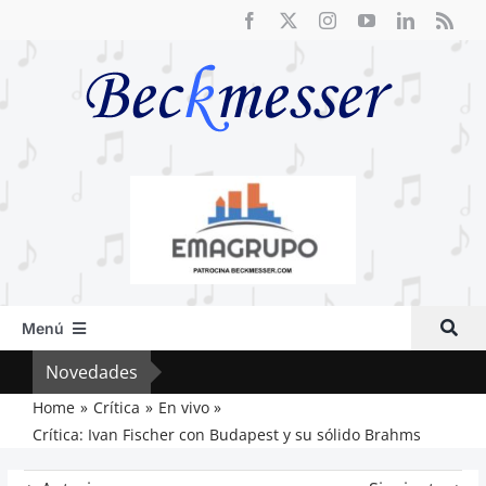
Saltar
al
contenido
Menú
Inicio
Novedades
El F
Actual
Home
Crítica
En vivo
Crítica: Ivan Fischer con Budapest y su sólido Brahms
Artículos
Crítica