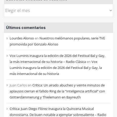
Busca
las
entradas
Últimos comentarios
de
cada
Lourdes Alonso
en
Nuestros melómanos populares, serie TVE
mes
promovida por Gonzalo Alonso
Vox Luminis inaugura la edición de 2026 del Festival Bal y Gay,
la más internacional de su historia – Radio Clásica
en
Vox
Luminis inaugura la edición de 2026 del Festival Bal y Gay, la
más internacional de su historia
Juan Carlos
en
Critica: Un airado abucheo y veinte minutos de
aplausos cierran el fallido Ring de la “Inteligencia artificial” con
Götterdämmerung y Thielemann en Bayreuth
Crítica: Juan Diego Flórez inaugura la Quincena Musical
donostiarra. De buen notable a ejemplar sobresaliente – Radio