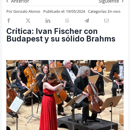
Anterior
Siguiente
Previos de ópera
Por
Gonzalo Alonso
Publicado el: 19/05/2024
Categorías:
En vivo
Entrevistas
Recomendación
Crítica: Ivan Fischer con
Cosas de Beckmesser
Budapest y su sólido Brahms
Nosotros y privacidad
Buscar: