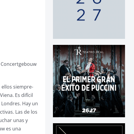
al Concertgebouw
 ellos siempre-
ena. Es difícil
e Londres. Hay un
tivas. Las de los
uchar unas y
ouw es una