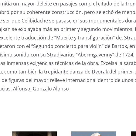
rmitía un mayor deleite en pasajes como el citado de la tro
bró por su coherente construcción, pero se echó de meno
e ser que Celibidache se pasase en sus monumentales dura
kan se explayaba más en primer y segundo movimientos. L
 excelente traducción de “Muerte y transfiguración” de. Stra
aron con el “Segundo concierto para violín” de Bartok, en
llísimo sonido con su Stradivarius “Abermgavenny” de 1724
las inmensas exigencias técnicas de la obra. Excelsa la sar
, como también la trepidante danza de Dvorak del primer 
de figuras del mayor relieve internacional dentro de unos 
racias, Alfonso. Gonzalo Alonso
s