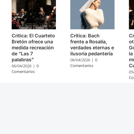
Crítica: El Cuarteto
Crítica: Bach
Cr
Bretón ofrece una
frente a Rosalía,
ot
medida recreación
verdades eternas e
Go
de “Las 7
ilusoria pedantería
la
palabras”
mú
06/04/2026
|
0
C
Comentarios
06/04/2026
|
0
Comentarios
05
Co