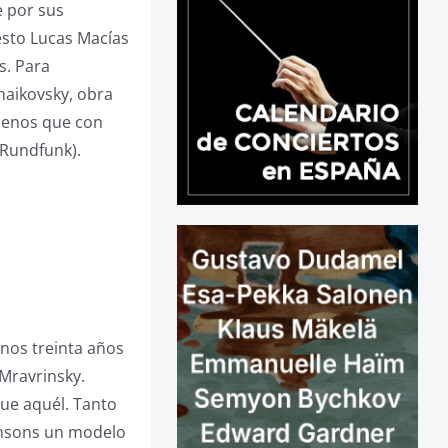
e por sus
esto Lucas Macías
s. Para
haikovsky, obra
menos que con
 Rundfunk).
nos treinta años
 Mravrinsky.
que aquél. Tanto
Jansons un modelo