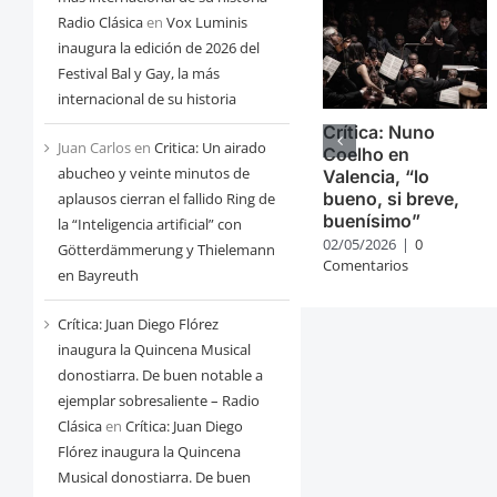
Radio Clásica
en
Vox Luminis
inaugura la edición de 2026 del
Festival Bal y Gay, la más
internacional de su historia
Crítica: Nuno
Juan Carlos
en
Critica: Un airado
Coelho en
abucheo y veinte minutos de
Valencia, “lo
bueno, si breve,
aplausos cierran el fallido Ring de
buenísimo”
la “Inteligencia artificial” con
02/05/2026
|
0
Götterdämmerung y Thielemann
Comentarios
en Bayreuth
Crítica: Juan Diego Flórez
inaugura la Quincena Musical
donostiarra. De buen notable a
ejemplar sobresaliente – Radio
Clásica
en
Crítica: Juan Diego
Flórez inaugura la Quincena
Musical donostiarra. De buen