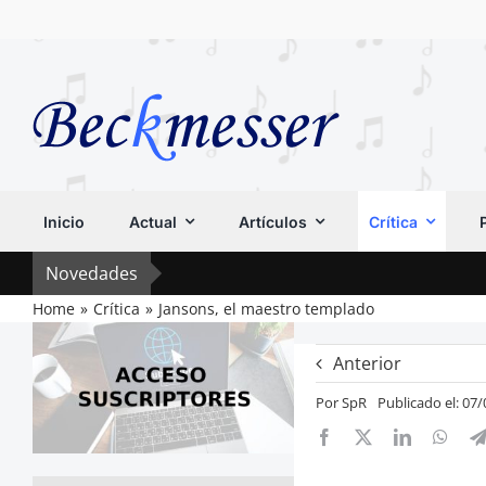
Saltar
al
contenido
Inicio
Actual
Artículos
Crítica
Novedades
Home
Crítica
Jansons, el maestro templado
Anterior
Por
SpR
Publicado el: 07