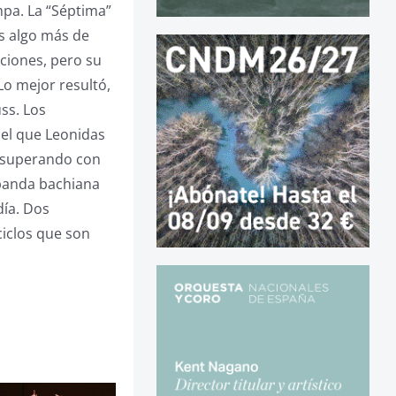
mpa. La “Séptima”
s algo más de
ciones, pero su
o mejor resultó,
uss. Los
 el que Leonidas
, superando con
abanda bachiana
día. Dos
ciclos que son