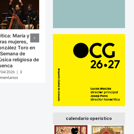
ítica: María y
ras mujeres,
nzález Toro en
 Semana de
sica religiosa de
uenca
/04/2026
|
3
mentarios
calendario operístico