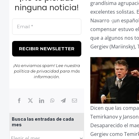
grandísima agrupaci
ninguna noticia!
excelentes solistas.
Navarro -¡un españo
compensar estuvo el 
que a algunos nos t
Gergiev (Mariinsky),
¡No enviamos spam! Lee nuestra
política de privacidad
para más
información.
Dicen que las compa
Temirkanov y Jansons
Busca las entradas de cada
Desaparecido el maes
mes
Gergiev como Temirk
Busca