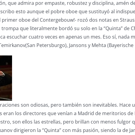
ón, que admira por empaste, robustez y disciplina, amén d
 Escribo esto aunque el pobre oboe que sustituyó al indispu
l primer oboe del Contergebouw!- rozó dos notas en Straus
trompa que literalmente bordó su solo en la “Quinta” de C
oca escuchar cuatro veces en apenas un mes. Eso sí, nada 
 Temirkanov(San Petersburgo), Jansons y Mehta (Bayerische
raciones son odiosas, pero también son inevitables. Hace u
 eran los directores que venían a Madrid de meritorios de
tro, son ellos las estrellas, pero brillan con menos fulgor 
anov dirigieron la “Quinta” con más pasión, siendo la de 