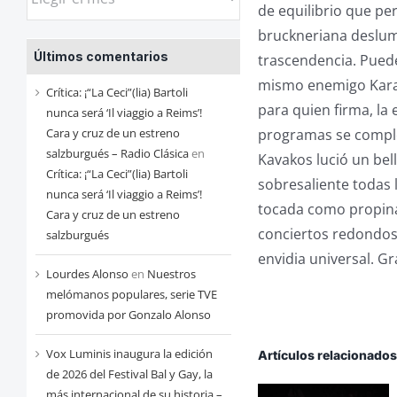
de equilibrio que pe
las
bruckneriana deslum
entradas
Últimos comentarios
trascendencia. Pued
de
mismo enemigo Karaj
cada
Crítica: ¡“La Ceci”(lia) Bartoli
para quien firma, la
mes
nunca será ‘Il viaggio a Reims’!
programas se complet
Cara y cruz de un estreno
salzburgués – Radio Clásica
en
Kavakos lució un be
Crítica: ¡“La Ceci”(lia) Bartoli
sobresaliente todas 
nunca será ‘Il viaggio a Reims’!
tocada como propina
Cara y cruz de un estreno
conciertos redondos 
salzburgués
envidia universal. G
Lourdes Alonso
en
Nuestros
melómanos populares, serie TVE
promovida por Gonzalo Alonso
Vox Luminis inaugura la edición
Artículos relacionado
de 2026 del Festival Bal y Gay, la
más internacional de su historia –