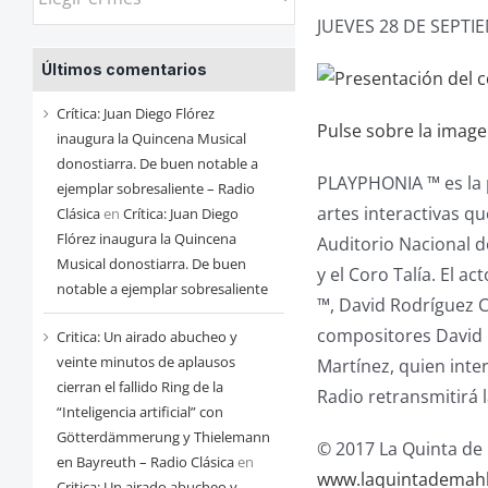
las
JUEVES 28 DE SEPTI
entradas
Últimos comentarios
de
cada
Crítica: Juan Diego Flórez
Pulse sobre la imag
mes
inaugura la Quincena Musical
donostiarra. De buen notable a
PLAYPHONIA ™ es la p
ejemplar sobresaliente – Radio
artes interactivas q
Clásica
en
Crítica: Juan Diego
Flórez inaugura la Quincena
Auditorio Nacional d
Musical donostiarra. De buen
y el Coro Talía. El 
notable a ejemplar sobresaliente
™, David Rodríguez Ce
compositores David G
Critica: Un airado abucheo y
veinte minutos de aplausos
Martínez, quien inte
cierran el fallido Ring de la
Radio retransmitirá 
“Inteligencia artificial” con
Götterdämmerung y Thielemann
© 2017 La Quinta de 
en Bayreuth – Radio Clásica
en
www.laquintademah
Critica: Un airado abucheo y