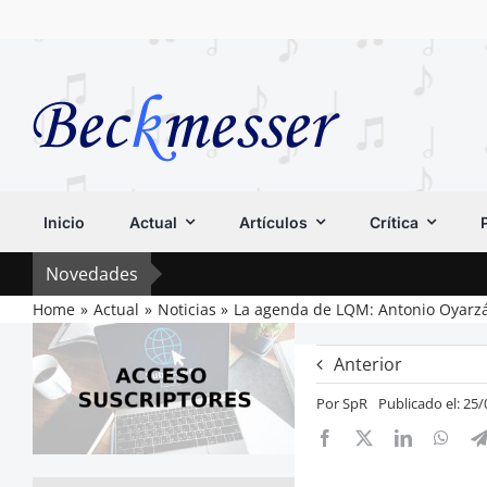
Saltar
al
contenido
Inicio
Actual
Artículos
Crítica
Novedades
Home
Actual
Noticias
La agenda de LQM: Antonio Oyarz
Anterior
Por
SpR
Publicado el: 25