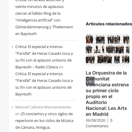
veinte minutos de aplausos
cierran el fallido Ring de la
“Inteligencia artificial” con
Artículos relacionado
Götterdämmerung y Thielemann
en Bayreuth
Critica: El especial e intenso
“Parsifal” de Heras Casado toca a
su fin con el aplauso unísono de
Bayreuth – Radio Clásica
en
La Orquestra de la
Critica: El especial e intenso
Comunitat
“Parsifal” de Heras Casado toca a
Valenciana estrena
su fin con el aplauso unísono de
su primer ciclo
Bayreuth
propio en el
Auditorio
Manuel Cabrera Manzanaresres
Nacional: Les Arts
en
25 conciertos y cinco siglos de
en Madrid
06/08/2026
|
0
repertorio en los ciclos de Música
Comentarios
de Cámara, Antigua,