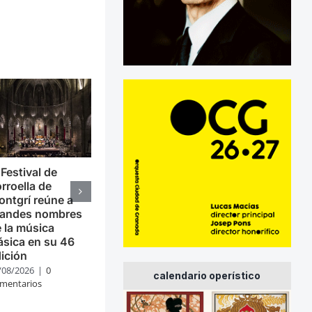
 Festival de
rroella de
ntgrí reúne a
randes nombres
 la música
ásica en su 46
ición
/08/2026
|
0
calendario operístico
mentarios