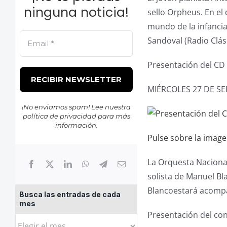
ninguna noticia!
sello Orpheus. En el
mundo de la infanci
Sandoval (Radio Clási
Presentación del CD 
MIÉRCOLES 27 DE SE
¡No enviamos spam! Lee nuestra
política de privacidad
para más
información.
Pulse sobre la imag
La Orquesta Nacional
solista de Manuel Bl
Blancoestará acompañ
Busca las entradas de cada
mes
Presentación del co
Busca