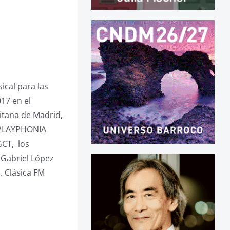
ical para las
017 en el
itana de Madrid,
e PLAYPHONIA
GCT, los
 Gabriel López
. Clásica FM