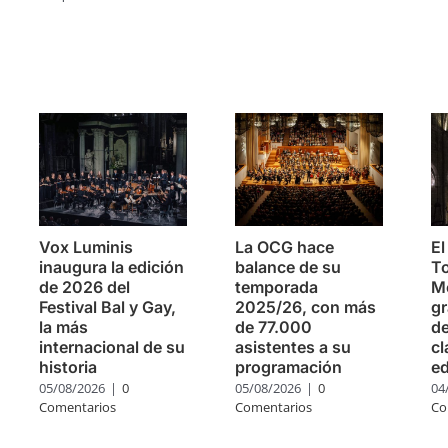
s
Vox Luminis
La OCG hace
El
inaugura la edición
balance de su
To
de 2026 del
temporada
Mo
Festival Bal y Gay,
2025/26, con más
g
la más
de 77.000
de
internacional de su
asistentes a su
cl
historia
programación
ed
05/08/2026
|
0
05/08/2026
|
0
04
Comentarios
Comentarios
Co