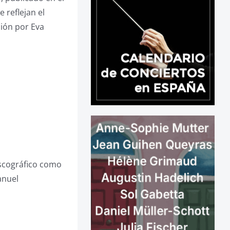
 reflejan el
ción por Eva
iscográfico como
anuel