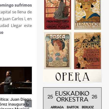
domingo sufrimos
apital se llena de
 Juan Carlos I, en
iudad Llegar este
so
ítica: Juan Diego
órez inaugura la
uincena Musical