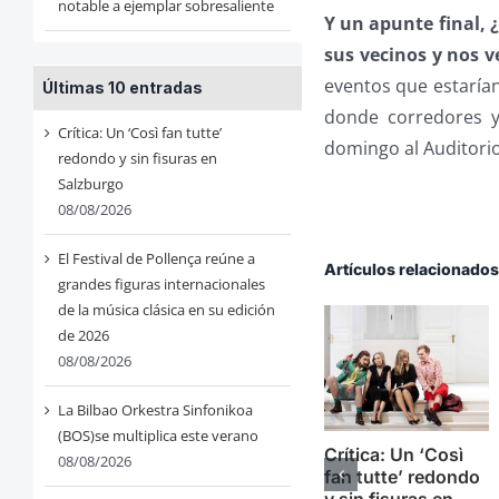
notable a ejemplar sobresaliente
Y un apunte final,
sus vecinos y nos v
eventos que estarían
Últimas 10 entradas
donde corredores y 
Crítica: Un ‘Così fan tutte’
domingo al Auditori
redondo y sin fisuras en
Salzburgo
08/08/2026
El Festival de Pollença reúne a
Artículos relacionado
grandes figuras internacionales
de la música clásica en su edición
de 2026
08/08/2026
La Bilbao Orkestra Sinfonikoa
(BOS)se multiplica este verano
Crítica: Un ‘Così
08/08/2026
fan tutte’ redondo
y sin fisuras en