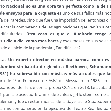
rio Nacional no es una obra tan perfecta como la de Ha
de ensayos para la orquesta
es uno de sus fallos más no
ía de Paredes, sino que fue una imposición del entonces dire
evitar la competencia de las agrupaciones que venían a otr
dificultades.
Otra cosa es que el Auditorio tenga 
su día a día, como esos bares
y esas mesas en sus salas
sde el inicio de la pandemia. ¿Tan difícil es?
ta. Un experto director en música barroca como es
eslumbró sin batuta dirigiendo a Beethoven, Schumann
1951) ha sobresalido con músicas más actuales que l
ura de “San Francisco de Asís” de Messiaen en 1986, en 
ssarides” de Henze con la propia OCNE en 2018. Le acaba d
 por la Sociedad Brahms de Schleswig-Holstein, como an
alemán y fue director musical de la Bayerische Staatsoper
 a mis compañeros en la ejecutiva del Teatro Real les pa