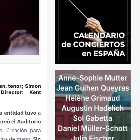
en, tenor; Simon
Director: Kent
la entidad tuvo a
creó el Auditorio
a. Creación para
rama de mano.
Sin