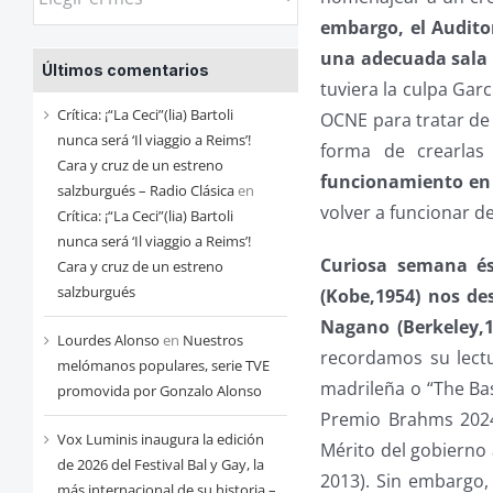
las
embargo, el Audito
entradas
una adecuada sala 
Últimos comentarios
de
tuviera la culpa Garc
cada
Crítica: ¡“La Ceci”(lia) Bartoli
OCNE para tratar de 
mes
nunca será ‘Il viaggio a Reims’!
forma de crearlas 
Cara y cruz de un estreno
funcionamiento en 
salzburgués – Radio Clásica
en
volver a funcionar de
Crítica: ¡“La Ceci”(lia) Bartoli
nunca será ‘Il viaggio a Reims’!
Curiosa semana és
Cara y cruz de un estreno
salzburgués
(Kobe,1954) nos d
Nagano (Berkeley,
Lourdes Alonso
en
Nuestros
recordamos su lect
melómanos populares, serie TVE
madrileña o “The Ba
promovida por Gonzalo Alonso
Premio Brahms 2024
Vox Luminis inaugura la edición
Mérito del gobierno 
de 2026 del Festival Bal y Gay, la
2013). Sin embargo,
más internacional de su historia –