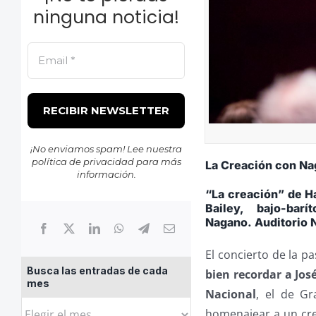
ninguna noticia!
¡No enviamos spam! Lee nuestra
política de privacidad
para más
La Creación con Na
información.
“La creación” de H
Bailey, bajo-ba
Nagano. Auditorio N
El concierto de la 
Busca las entradas de cada
bien recordar a Jos
mes
Nacional
, el de Gr
Busca
homenajear a un cr