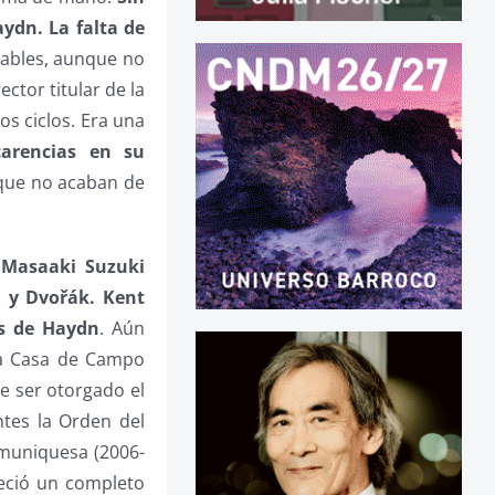
ydn. La falta de
tables, aunque no
ctor titular de la
os ciclos. Era una
carencias en su
 que no acaban de
 Masaaki Suzuki
 y Dvořák. Kent
as de Haydn
. Aún
la Casa de Campo
e ser otorgado el
tes la Orden del
 muniquesa (2006-
reció un completo