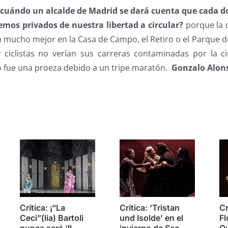
 ¿cuándo un alcalde de Madrid se dará cuenta que cada 
emos privados de nuestra libertad a circular?
porque la c
 mucho mejor en la Casa de Campo, el Retiro o el Parque de
ciclistas no verían sus carreras contaminadas por la c
o fue una proeza debido a un tripe maratón.
Gonzalo Alon
s
Crítica: ¡“La
Crítica: ‘Tristan
Cr
Ceci”(lia) Bartoli
und Isolde’ en el
Fl
nunca será ‘Il
invierno de Sao
Q