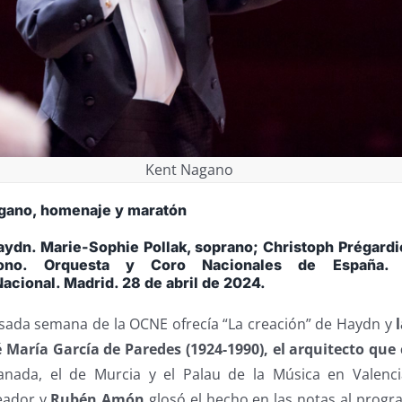
Kent Nagano
gano, homenaje y maratón
aydn. Marie-Sophie Pollak, soprano; Christoph Prégardi
rítono. Orquesta y Coro Nacionales de España. 
acional. Madrid. 28 de abril de 2024.
pasada semana de la OCNE ofrecía “La creación” de Haydn y
é María García de Paredes (1924-1990), el arquitecto que 
anada, el de Murcia y el Palau de la Música en Valenci
eador y
Rubén Amón
glosó el hecho en las notas al prog