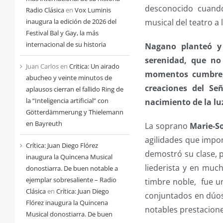
desconocido cuando
Radio Clásica
en
Vox Luminis
musical del teatro a
inaugura la edición de 2026 del
Festival Bal y Gay, la más
internacional de su historia
Nagano planteó y 
serenidad, que no
Juan Carlos
en
Critica: Un airado
momentos cumbre, 
abucheo y veinte minutos de
creaciones del Señ
aplausos cierran el fallido Ring de
la “Inteligencia artificial” con
nacimiento de la lu
Götterdämmerung y Thielemann
en Bayreuth
La soprano
Marie-So
agilidades que impo
Crítica: Juan Diego Flórez
demostró su clase, 
inaugura la Quincena Musical
liederista y en muc
donostiarra. De buen notable a
ejemplar sobresaliente – Radio
timbre noble, fue u
Clásica
en
Crítica: Juan Diego
conjuntados en dúos 
Flórez inaugura la Quincena
notables prestacione
Musical donostiarra. De buen