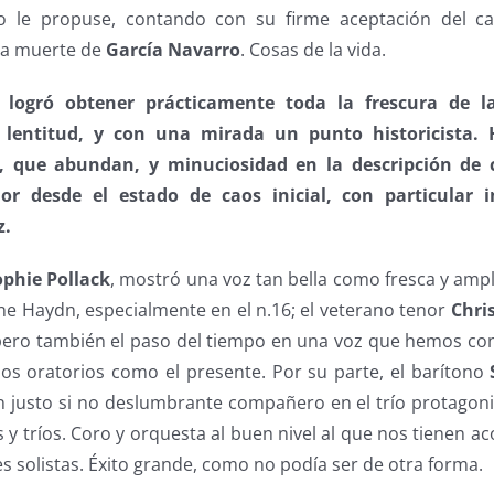
 le propuse, contando con su firme aceptación del car
 la muerte de
García Navarro
. Cosas de la vida.
logró obtener prácticamente toda la frescura de la
 lentitud, y con una mirada un punto historicista. 
que abundan, y minuciosidad en la descripción de 
or desde el estado de caos inicial, con particular 
z.
phie Pollack
, mostró una voz tan bella como fresca y ampl
ne Haydn, especialmente en el n.16; el veterano tenor
Chri
pero también el paso del tiempo en una voz que hemos c
hos oratorios como el presente. Por su parte, el barítono
n justo si no deslumbrante compañero en el trío protagoni
y tríos. Coro y orquesta al buen nivel al que nos tienen 
s solistas. Éxito grande, como no podía ser de otra forma.