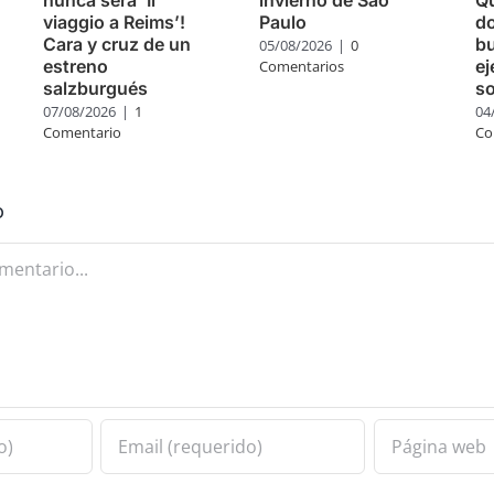
viaggio a Reims’!
Paulo
do
Cara y cruz de un
bu
05/08/2026
|
0
estreno
ej
Comentarios
salzburgués
so
07/08/2026
|
1
04
Comentario
Co
o