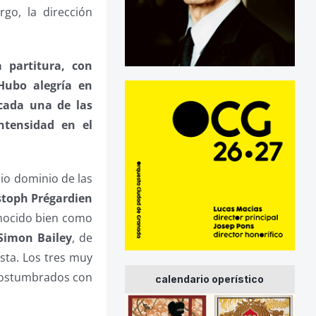
go, la dirección
 partitura, con
Hubo alegría en
cada una de las
intensidad en el
io dominio de las
stoph Prégardien
onocido bien como
Simon Bailey
, de
sta. Los tres muy
acostumbrados con
calendario operístico