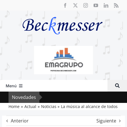
Saltar
al
contenido
Menú
Inicio
Novedades
Crít
Actual
Home
Actual
Noticias
La música al alcance de todos
Artículos
Anterior
Siguiente
Crítica