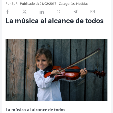
Por
SpR
Publicado el: 21/02/2017
Categorías:
Noticias
Previos de ópera
Entrevistas
La música al alcance de todos
Recomendación
Cosas de Beckmesser
Nosotros y privacidad
Buscar:
La música al alcance de todos