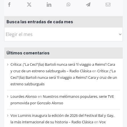
Busca las entradas de cada mes
Busca
las
entradas
Últimos comentarios
de
cada
Crítica: ¡“La Ceci”(lia) Bartoli nunca será ‘Il viaggio a Reims’! Cara
mes
y cruz de un estreno salzburgués – Radio Clásica
en
Crítica: ¡“La
Ceci”(lia) Bartoli nunca será ‘Il viaggio a Reims’! Cara y cruz de un
estreno salzburgués
Lourdes Alonso
en
Nuestros melómanos populares, serie TVE
promovida por Gonzalo Alonso
Vox Luminis inaugura la edición de 2026 del Festival Bal y Gay,
la más internacional de su historia – Radio Clásica
en
Vox