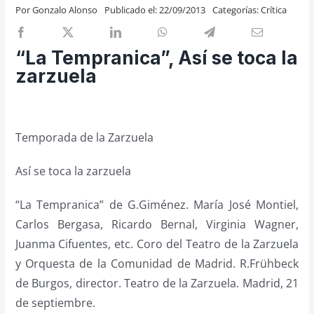
Por
Gonzalo Alonso
Publicado el: 22/09/2013
Categorías:
Crítica
Previos de ópera
Entrevistas
“La Tempranica”, Así se toca la
Recomendación
zarzuela
Cosas de Beckmesser
Nosotros y privacidad
Buscar:
Temporada de la Zarzuela
Así se toca la zarzuela
“La Tempranica” de G.Giménez. María José Montiel,
Carlos Bergasa, Ricardo Bernal, Virginia Wagner,
Juanma Cifuentes, etc. Coro del Teatro de la Zarzuela
y Orquesta de la Comunidad de Madrid. R.Frühbeck
de Burgos, director. Teatro de la Zarzuela. Madrid, 21
de septiembre.