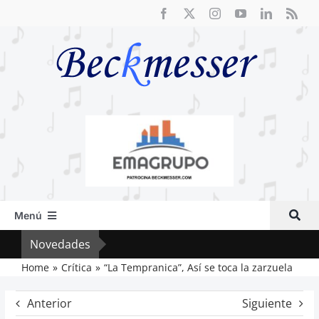
Saltar
al
contenido
Menú
Inicio
Novedades
Crít
Actual
Home
Crítica
“La Tempranica”, Así se toca la zarzuela
Artículos
Anterior
Siguiente
Crítica