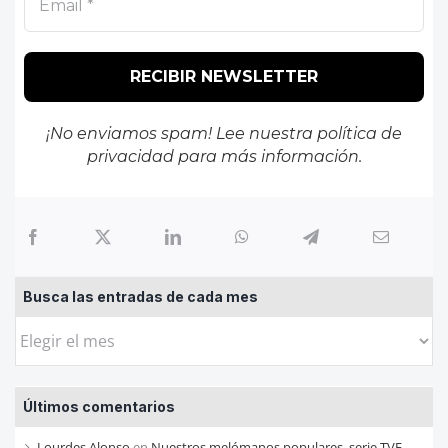
¡No enviamos spam! Lee nuestra
política de
privacidad
para más información.
Busca las entradas de cada mes
Busca
las
entradas
Últimos comentarios
de
cada
Lourdes Alonso
en
Nuestros melómanos populares, serie TVE