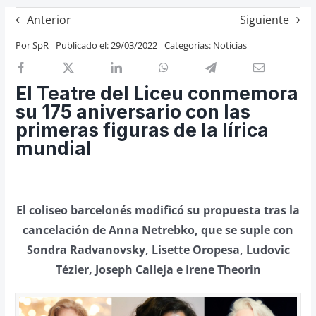
Previos de ópera
Anterior
Siguiente
Entrevistas
Por
SpR
Publicado el: 29/03/2022
Categorías:
Noticias
Recomendación
Cosas de Beckmesser
El Teatre del Liceu conmemora
su 175 aniversario con las
Nosotros y privacidad
primeras figuras de la lírica
Buscar:
mundial
El coliseo barcelonés modificó su propuesta tras la
cancelación de Anna Netrebko, que se suple con
Sondra Radvanovsky, Lisette Oropesa, Ludovic
Tézier, Joseph Calleja e Irene Theorin