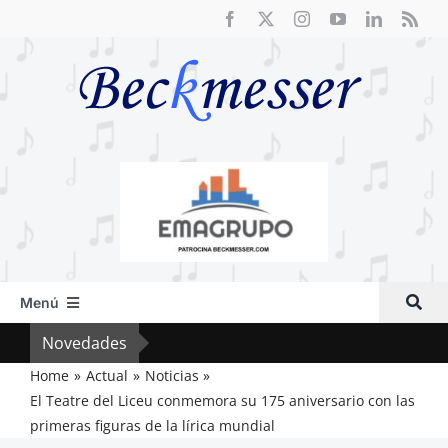
Saltar
al
contenido
Menú
Inicio
Novedades
Crít
Actual
Home
Actual
Noticias
El Teatre del Liceu conmemora su 175 aniversario con las
Artículos
primeras figuras de la lírica mundial
Crítica