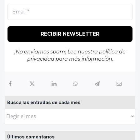
¡No enviamos spam! Lee nuestra
política de
privacidad
para más información.
Busca las entradas de cada mes
Busca
las
entradas
Últimos comentarios
de