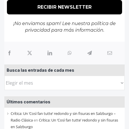
¡No enviamos spam! Lee nuestra
política de
privacidad
para más información.
Busca las entradas de cada mes
Busca
las
entradas
Últimos comentarios
de
cada
Crítica: Un ‘Così fan tutte’ redondo y sin fisuras en Salzburgo –
mes
Radio Clásica
en
Crítica: Un ‘Così fan tutte’ redondo y sin fisuras
en Salzburgo