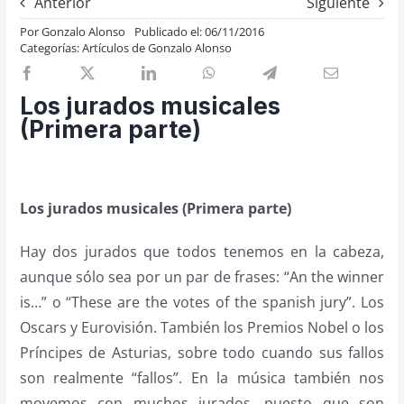
Anterior
Siguiente
Previos de ópera
Por
Gonzalo Alonso
Publicado el: 06/11/2016
Categorías:
Artículos de Gonzalo Alonso
Entrevistas
Recomendación
Los jurados musicales
Cosas de Beckmesser
(Primera parte)
Nosotros y privacidad
Buscar:
Los jurados musicales (Primera parte)
Hay dos jurados que todos tenemos en la cabeza,
aunque sólo sea por un par de frases: “An the winner
is…” o “These are the votes of the spanish jury”. Los
Oscars y Eurovisión. También los Premios Nobel o los
Príncipes de Asturias, sobre todo cuando sus fallos
son realmente “fallos”. En la música también nos
movemos con muchos jurados, puesto que son