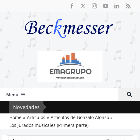
Saltar
al
contenido
Menú
Inicio
Novedades
Cri
Actual
Home
Artículos
Artículos de Gonzalo Alonso
Los jurados musicales (Primera parte)
Artículos
Crítica