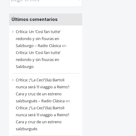
las
entradas
Últimos comentarios
de
cada
Crítica: Un ‘Così fan tutte’
mes
redondo y sin fisuras en
Salzburgo – Radio Clásica
en
Crítica: Un ‘Così fan tutte’
redondo y sin fisuras en
Salzburgo
Crítica: ¡“La Ceci”(lia) Bartoli
nunca será ‘Il viaggio a Reims’!
Cara y cruz de un estreno
salzburgués – Radio Clásica
en
Crítica: ¡“La Ceci”(lia) Bartoli
nunca será ‘Il viaggio a Reims’!
Cara y cruz de un estreno
salzburgués