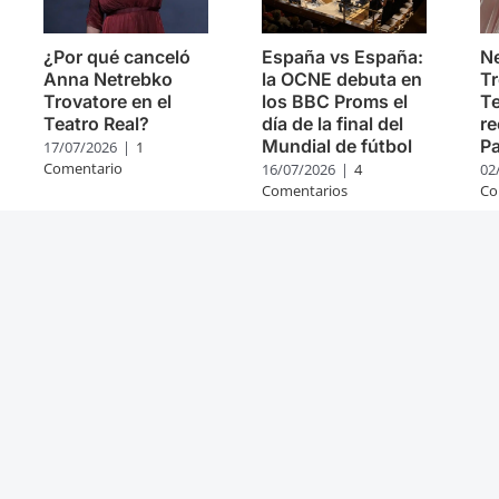
¿Por qué canceló
España vs España:
Ne
Anna Netrebko
la OCNE debuta en
Tr
Trovatore en el
los BBC Proms el
Te
Teatro Real?
día de la final del
re
Mundial de fútbol
Pa
17/07/2026
|
1
Comentario
16/07/2026
|
4
02
Comentarios
Co