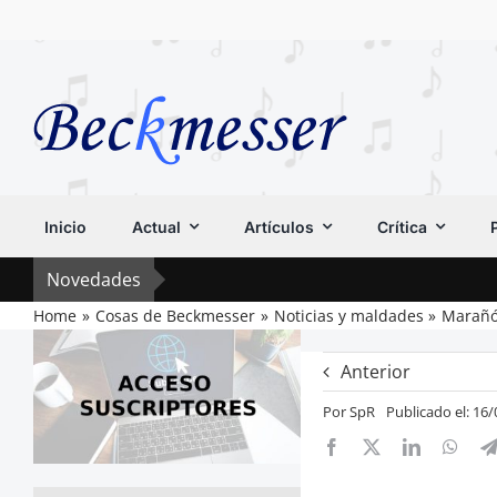
Saltar
al
contenido
Inicio
Actual
Artículos
Crítica
Novedades
Home
Cosas de Beckmesser
Noticias y maldades
Marañó
Anterior
Por
SpR
Publicado el: 16