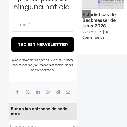
ninguna noticia!
Estadísticas de
Beckmesser de
junio 2026
22/07/2026
|
0
Comentarios
¡No enviamos spam! Lee nuestra
política de privacidad
para más
información.
Busca las entradas de cada
mes
Busca