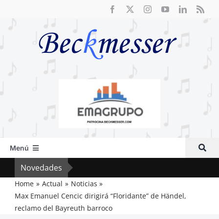
Saltar
al
contenido
Menú
Inicio
Novedades
Crít
Actual
Home
Actual
Noticias
Max Emanuel Cencic dirigirá “Floridante” de Händel,
Artículos
reclamo del Bayreuth barroco
Crítica