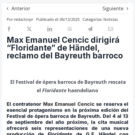
Previos de ópera
Anterior
Siguiente
Entrevistas
Por
redactorpr
Publicado el: 06/12/2025
Categorías:
Noticias
Recomendación
Cosas de Beckmesser
Max Emanuel Cencic dirigirá
“Floridante” de Händel,
Nosotros y privacidad
reclamo del Bayreuth barroco
Buscar:
El Festival de ópera barroca de Bayreuth rescata
el
Floridante
haendeliano
El contratenor
Max Emanuel Cencic
se reserva el
esencial protagonismo en la próxima edición del
Festival de ópera barroca de Bayreuth. Del 4 al 13
de septiembre del año próximo, la cita musical
ofrecerá seis representaciones de una nueva
producción de
Floridante
de G.F. Händel con