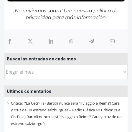
¡No enviamos spam! Lee nuestra
política de
privacidad
para más información.
Busca las entradas de cada mes
Busca
las
entradas
Últimos comentarios
de
cada
Crítica: ¡“La Ceci”(lia) Bartoli nunca será ‘Il viaggio a Reims’! Cara
mes
y cruz de un estreno salzburgués – Radio Clásica
en
Crítica: ¡“La
Ceci”(lia) Bartoli nunca será ‘Il viaggio a Reims’! Cara y cruz de un
estreno salzburgués