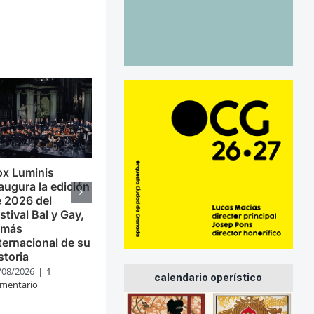
ox Luminis
augura la edición
 2026 del
stival Bal y Gay,
 más
ternacional de su
storia
/08/2026
|
1
calendario operístico
mentario