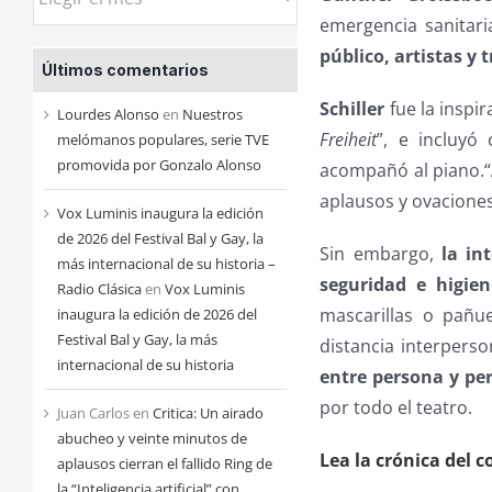
las
emergencia sanitari
entradas
público, artistas 
Últimos comentarios
de
cada
Schiller
fue la inspir
Lourdes Alonso
en
Nuestros
mes
Freiheit
”, e incluyó
melómanos populares, serie TVE
promovida por Gonzalo Alonso
acompañó al piano.“A
aplausos y ovaciones
Vox Luminis inaugura la edición
de 2026 del Festival Bal y Gay, la
Sin embargo,
la in
más internacional de su historia –
seguridad e higien
Radio Clásica
en
Vox Luminis
mascarillas o pañue
inaugura la edición de 2026 del
Festival Bal y Gay, la más
distancia interpers
internacional de su historia
entre persona y pe
por todo el teatro.
Juan Carlos
en
Critica: Un airado
abucheo y veinte minutos de
Lea la crónica del c
aplausos cierran el fallido Ring de
la “Inteligencia artificial” con