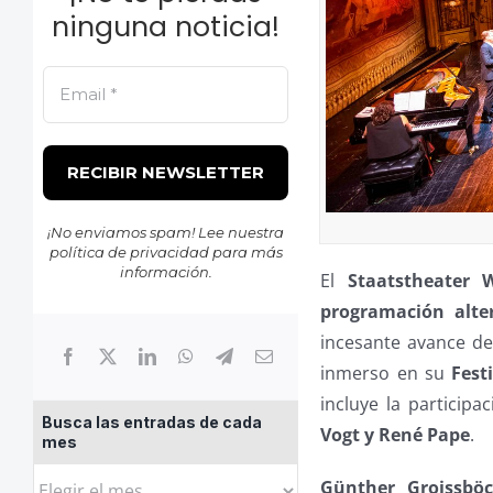
ninguna noticia!
¡No enviamos spam! Lee nuestra
política de privacidad
para más
información.
El
Staatstheater 
programación alte
incesante avance de
inmerso en su
Fest
incluye la particip
Busca las entradas de cada
Vogt y René Pape
.
mes
Busca
Günther Groissböc