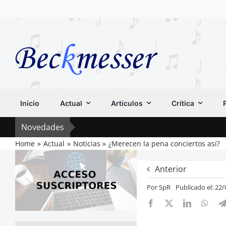
Saltar
al
contenido
Inicio
Actual
Artículos
Crítica
Novedades
Home
Actual
Noticias
¿Merecen la pena conciertos así?
Anterior
Por
SpR
Publicado el: 22