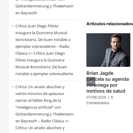
Götterdämmerung y Thielemann
en Bayreuth
Artículos relacionado
Crítica: Juan Diego Flórez
inaugura la Quincena Musical
donostiarra. De buen notable a
ejemplar sobresaliente – Radio
Clásica
en
Crítica: Juan Diego
Flórez inaugura la Quincena
Musical donostiarra. De buen
Brian Jagde
notable a ejemplar sobresaliente
cancela su agenda
veraniega por
Critica: Un airado abucheo y
motivos de salud
veinte minutos de aplausos
07/08/2026
|
0
cierran el fallido Ring de la
Comentarios
“Inteligencia artificial” con
Götterdämmerung y Thielemann
en Bayreuth – Radio Clásica
en
Critica: Un airado abucheo y