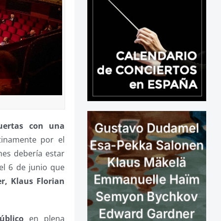
puertas con una
tinamente por el
mes debería estar
el 6 de junio que
r, Klaus Florian
úblico
en plena