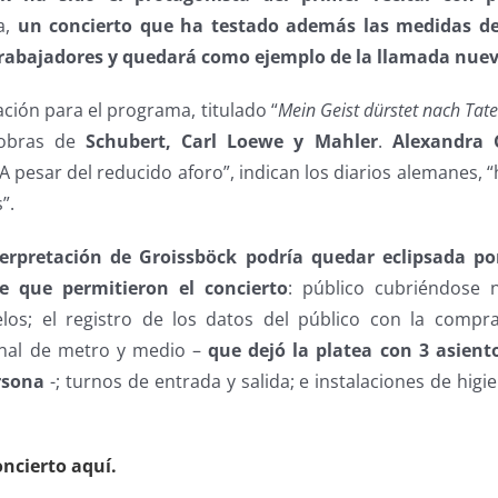
a,
un concierto que ha testado además las medidas de
y trabajadores y quedará como ejemplo de la llamada nu
ación para el programa, titulado “
Mein Geist dürstet nach Tat
 obras de
Schubert, Carl Loewe y Mahler
.
Alexandra 
 pesar del reducido aforo”, indican los diarios alemanes,
”.
terpretación de Groissböck podría quedar eclipsada p
e que permitieron el concierto
: público cubriéndose 
los; el registro de los datos del público con la compr
onal de metro y medio –
que dejó la platea con 3 asient
rsona
-; turnos de entrada y salida; e instalaciones de higi
oncierto aquí.