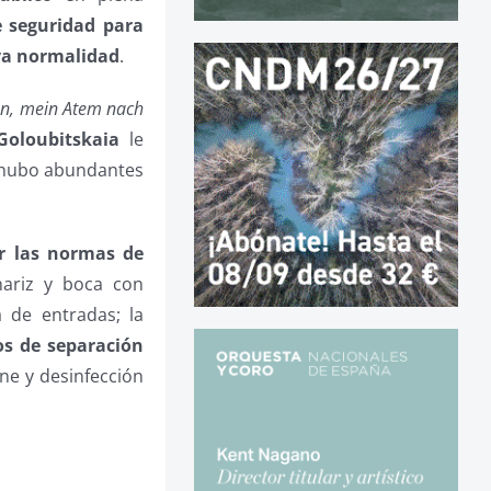
 seguridad para
eva normalidad
.
en, mein Atem nach
Goloubitskaia
le
 “hubo abundantes
or las normas de
nariz y boca con
a de entradas; la
os de separación
ene y desinfección