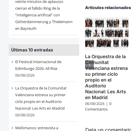
veinte minutos de aplausos
Artículos relacionado
cierran el fallido Ring de la
“Inteligencia artificial” con
Götterdämmerung y Thielemann
en Bayreuth
Últimas 10 entradas
La Orquestra de la
El Festival Internacional de
Comunitat
Valenciana estrena
Edimburgo 2026: All Rise
su primer ciclo
06/08/2026
propio en el
Auditorio
La Orquestra de la Comunitat
Nacional: Les Arts
Valenciana estrena su primer
en Madrid
ciclo propio en el Auditorio
06/08/2026
|
0
Nacional: Les Arts en Madrid
Comentarios
06/08/2026
Melómanos: entrevista a
Deja un comentari