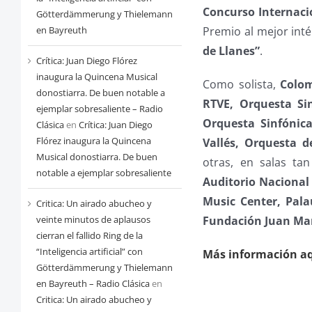
Concurso Internaci
Götterdämmerung y Thielemann
en Bayreuth
Premio al mejor int
de Llanes”
.
Crítica: Juan Diego Flórez
inaugura la Quincena Musical
Como solista,
Colo
donostiarra. De buen notable a
RTVE, Orquesta Si
ejemplar sobresaliente – Radio
Orquesta Sinfónica
Clásica
en
Crítica: Juan Diego
Flórez inaugura la Quincena
Vallés, Orquesta 
Musical donostiarra. De buen
otras, en salas ta
notable a ejemplar sobresaliente
Auditorio Nacional 
Music Center, Pala
Critica: Un airado abucheo y
veinte minutos de aplausos
Fundación Juan Ma
cierran el fallido Ring de la
“Inteligencia artificial” con
Más información aq
Götterdämmerung y Thielemann
en Bayreuth – Radio Clásica
en
Critica: Un airado abucheo y