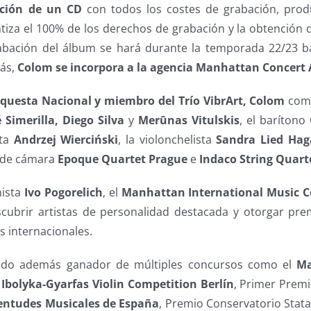
ación de un CD
con todos los costes de grabación, produ
tiza el 100% de los derechos de grabación y la obtención 
abación del álbum se hará durante la temporada 22/23 ba
ás,
Colom se incorpora a la agencia Manhattan Concert A
rquesta Nacional y miembro del Trío VibrArt, Colom
comp
é Simerilla, Diego Silva
y
Merūnas Vitulskis
, el barítono
sta
Andrzej Wierciński
, la violonchelista
Sandra Lied Hag
s de cámara
Epoque Quartet Prague
e
Indaco String Quart
nista
Ivo Pogorelich
, el
Manhattan International Music C
cubrir artistas de personalidad destacada y otorgar pr
s internacionales.
ido además ganador de múltiples concursos como el
Ma
l
Ibolyka-Gyarfas Violin Competition Berlín
, Primer Prem
entudes Musicales de España
, Premio Conservatorio Stata