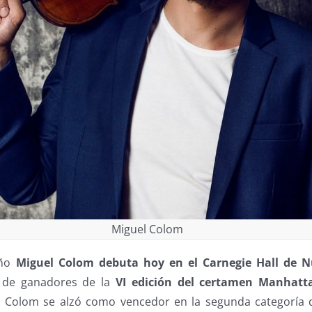
Miguel Colom
eño
Miguel Colom debuta hoy en el Carnegie Hall de 
o de ganadores de la
VI edición del certamen Manhatta
. Colom se alzó como vencedor en la segunda categoría 