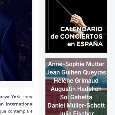
Nueva York
como
n International
que contempla el