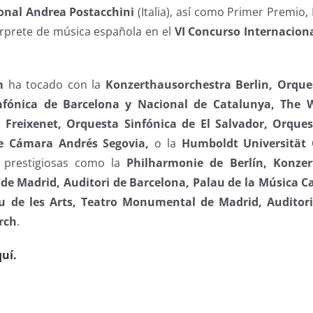
onal Andrea Postacchini
(Italia), así como Primer Premio,
érprete de música española en el
VI Concurso Internacional
m
ha tocado con la
Konzerthausorchestra Berlin, Orque
nfónica de Barcelona y Nacional de Catalunya, The W
 Freixenet, Orquesta Sinfónica de El Salvador, Orques
de Cámara Andrés Segovia,
o la
Humboldt Universität 
n prestigiosas como la
Philharmonie de Berlín, Konzer
de Madrid, Auditori de Barcelona, Palau de la Música C
u de les Arts, Teatro Monumental de Madrid, Auditor
rch
.
uí.