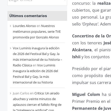
concurso: la
realiz
las
cubiertos, que garan
entradas
Últimos comentarios
uso personal. La gr
de
sello
‘Orpheus’.
Adem
cada
Lourdes Alonso
en
Nuestros
mes
melómanos populares, serie TVE
Concertino de la O
promovida por Gonzalo Alonso
con los tenores
Jos
Vox Luminis inaugura la edición
Alcántara
, el piani
de 2026 del Festival Bal y Gay, la
Ishii
y los conjunto
más internacional de su historia –
Radio Clásica
en
Vox Luminis
Presidido por el pia
inaugura la edición de 2026 del
como propósito des
Festival Bal y Gay, la más
impulsar sus carrera
internacional de su historia
Juan Carlos
en
Critica: Un airado
Miguel Colom
ha s
abucheo y veinte minutos de
Primer Premio en e
aplausos cierran el fallido Ring de
Permanente de Juv
la “Inteligencia artificial” con