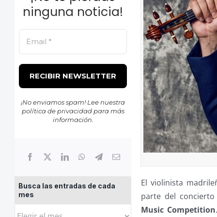
ninguna noticia!
¡No enviamos spam! Lee nuestra
política de privacidad
para más
información.
El violinista madril
Busca las entradas de cada
mes
parte del conciert
Music Competition
Busca