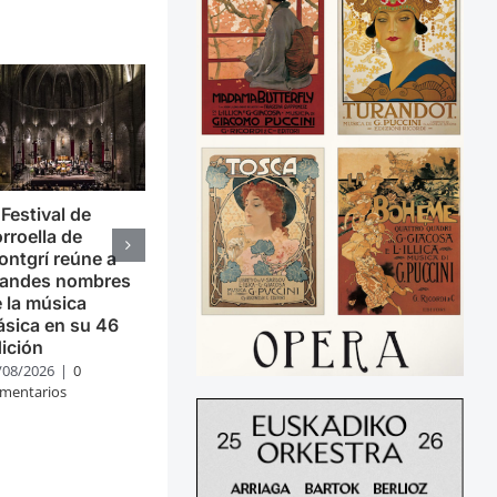
 Festival de
rroella de
ntgrí reúne a
randes nombres
 la música
ásica en su 46
ición
/08/2026
|
0
mentarios