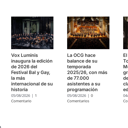
s
Vox Luminis
La OCG hace
El
inaugura la edición
balance de su
To
de 2026 del
temporada
Mo
Festival Bal y Gay,
2025/26, con más
g
la más
de 77.000
de
internacional de su
asistentes a su
cl
historia
programación
ed
05/08/2026
|
1
05/08/2026
|
0
04
Comentario
Comentarios
Co
o