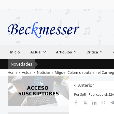
Saltar
al
contenido
Inicio
Actual
Artículos
Crítica
Novedades
Home
Actual
Noticias
Miguel Colom debuta en el Carnegi
Anterior
Por
SpR
Publicado el: 22