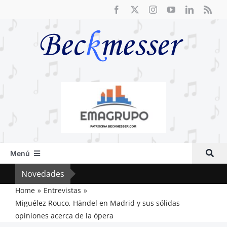
Saltar
al
contenido
Menú
Inicio
Novedades
Crít
Actual
Home
Entrevistas
Miguélez Rouco, Händel en Madrid y sus sólidas
Artículos
opiniones acerca de la ópera
Crítica