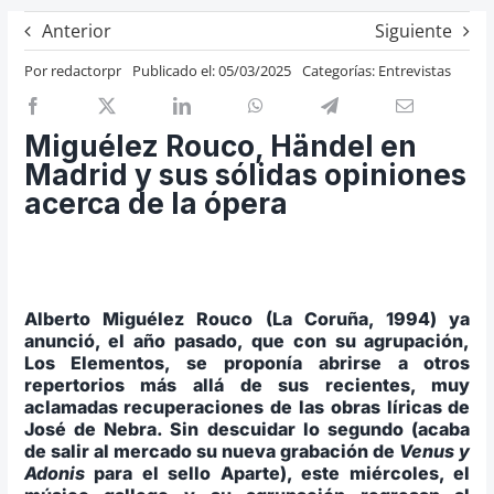
Previos de ópera
Anterior
Siguiente
Entrevistas
Por
redactorpr
Publicado el: 05/03/2025
Categorías:
Entrevistas
Recomendación
Cosas de Beckmesser
Miguélez Rouco, Händel en
Madrid y sus sólidas opiniones
Nosotros y privacidad
acerca de la ópera
Buscar:
Alberto Miguélez Rouco (La Coruña, 1994) ya
anunció, el año pasado, que con su agrupación,
Los Elementos, se proponía abrirse a otros
repertorios más allá de sus recientes, muy
aclamadas recuperaciones de las obras líricas de
José de Nebra. Sin descuidar lo segundo (acaba
de salir al mercado su nueva grabación de
Venus y
Adonis
para el sello Aparte), este miércoles, el