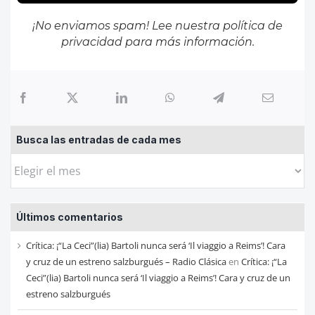
¡No enviamos spam! Lee nuestra
política de
privacidad
para más información.
Busca las entradas de cada mes
Busca
las
entradas
Últimos comentarios
de
cada
Crítica: ¡“La Ceci”(lia) Bartoli nunca será ‘Il viaggio a Reims’! Cara
mes
y cruz de un estreno salzburgués – Radio Clásica
en
Crítica: ¡“La
Ceci”(lia) Bartoli nunca será ‘Il viaggio a Reims’! Cara y cruz de un
estreno salzburgués