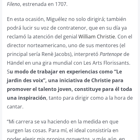
Fileno
, estrenada en 1707.
En esta ocasión, Miguélez no solo dirigirá; también
podrá lucir su voz de contratenor, que en su día ya
reclamó la atención del genial
William Christie
. Con el
director norteamericano, uno de sus mentores (el
principal sería Renè Jacobs), interpretó
Partenope
de
Händel en una gira mundial con Les Arts Florissants.
S
u modo de trabajar en experiencias como “Le
jardin des voix”, una iniciativa de Christie para
promover el talento joven, constituye para él toda
una inspiración
, tanto para dirigir como a la hora de
cantar.
“Mi carrera se va haciendo en la medida en que
surgen las cosas. Para mí, el ideal consistiría en
poder elegir mis propios proyectos, y más aún, en