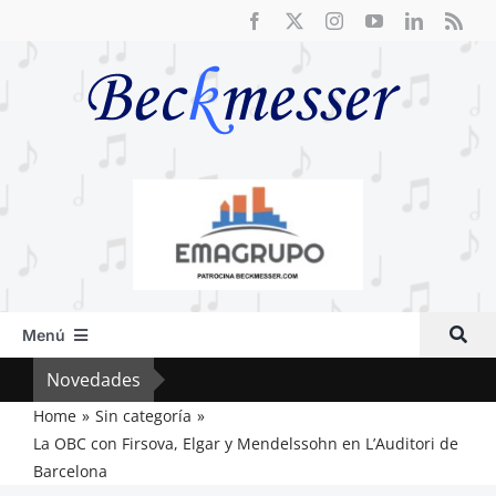
Saltar
al
contenido
Menú
Inicio
Novedades
El F
Actual
Home
Sin categoría
La OBC con Firsova, Elgar y Mendelssohn en L’Auditori de
Artículos
Barcelona
Crítica