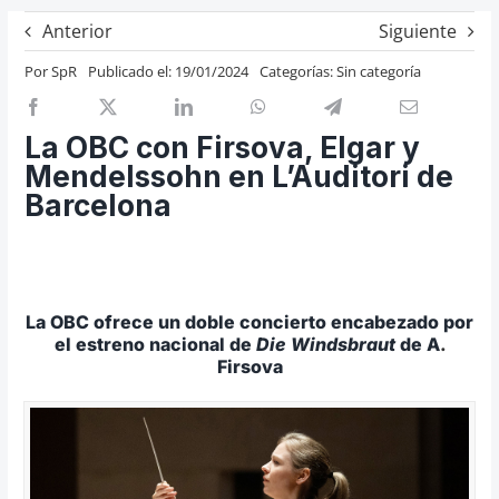
Previos de ópera
Anterior
Siguiente
Entrevistas
Por
SpR
Publicado el: 19/01/2024
Categorías:
Sin categoría
Recomendación
Cosas de Beckmesser
La OBC con Firsova, Elgar y
Mendelssohn en L’Auditori de
Nosotros y privacidad
Barcelona
Buscar:
La OBC ofrece un doble concierto encabezado por
el estreno nacional de
Die Windsbraut
de A
.
Firsova