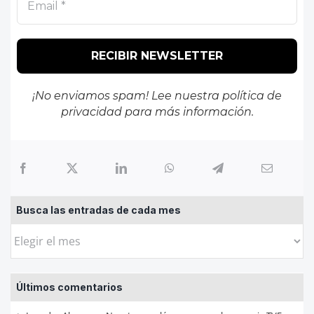
¡No enviamos spam! Lee nuestra
política de
privacidad
para más información.
Busca las entradas de cada mes
Busca
las
entradas
Últimos comentarios
de
cada