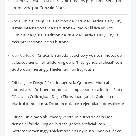
Lourdes Alonso
en
Nuestros melómanos populares, serie TVE
mes
promovida por Gonzalo Alonso
Vox Luminis inaugura la edición de 2026 del Festival Bal y Gay,
la más internacional de su historia – Radio Clásica
en
Vox
Luminis inaugura la edición de 2026 del Festival Bal y Gay, la
más internacional de su historia
Juan Carlos
en
Critica: Un airado abucheo y veinte minutos de
aplausos cierran el fallido Ring de la “Inteligencia artificial” con
Götterdämmerung y Thielemann en Bayreuth
Crítica: Juan Diego Flórez inaugura la Quincena Musical
donostiarra. De buen notable a ejemplar sobresaliente – Radio
Clásica
en
Crítica: Juan Diego Flórez inaugura la Quincena
Musical donostiarra. De buen notable a ejemplar sobresaliente
Critica: Un airado abucheo y veinte minutos de aplausos
cierran el fallido Ring de la “Inteligencia artificial” con
Götterdämmerung y Thielemann en Bayreuth – Radio Clásica