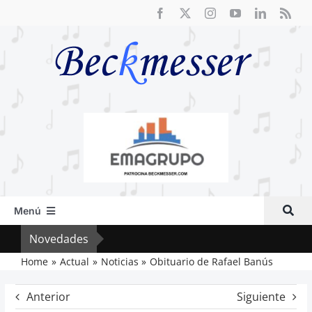
Saltar
al
contenido
Menú
Inicio
Novedades
Cri
Actual
Home
Actual
Noticias
Obituario de Rafael Banús
Artículos
Anterior
Siguiente
Crítica