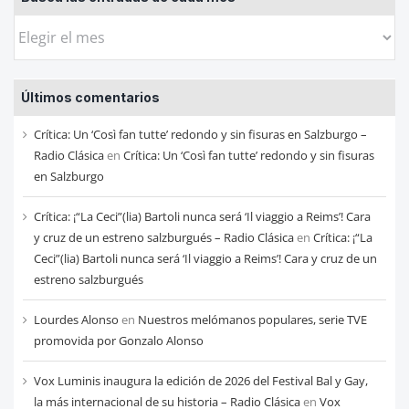
Busca
las
entradas
Últimos comentarios
de
cada
Crítica: Un ‘Così fan tutte’ redondo y sin fisuras en Salzburgo –
mes
Radio Clásica
en
Crítica: Un ‘Così fan tutte’ redondo y sin fisuras
en Salzburgo
Crítica: ¡“La Ceci”(lia) Bartoli nunca será ‘Il viaggio a Reims’! Cara
y cruz de un estreno salzburgués – Radio Clásica
en
Crítica: ¡“La
Ceci”(lia) Bartoli nunca será ‘Il viaggio a Reims’! Cara y cruz de un
estreno salzburgués
Lourdes Alonso
en
Nuestros melómanos populares, serie TVE
promovida por Gonzalo Alonso
Vox Luminis inaugura la edición de 2026 del Festival Bal y Gay,
la más internacional de su historia – Radio Clásica
en
Vox