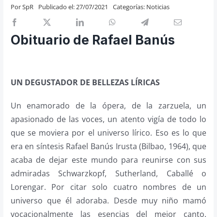
Por
SpR
Publicado el: 27/07/2021
Categorías:
Noticias
Previos de ópera
Entrevistas
Obituario de Rafael Banús
Recomendación
Cosas de Beckmesser
Nosotros y privacidad
UN DEGUSTADOR DE BELLEZAS LÍRICAS
Buscar:
Un enamorado de la ópera, de la zarzuela, un
apasionado de las voces, un atento vigía de todo lo
que se moviera por el universo lírico. Eso es lo que
era en síntesis Rafael Banús Irusta (Bilbao, 1964), que
acaba de dejar este mundo para reunirse con sus
admiradas Schwarzkopf, Sutherland, Caballé o
Lorengar. Por citar solo cuatro nombres de un
universo que él adoraba. Desde muy niño mamó
vocacionalmente las esencias del mejor canto.