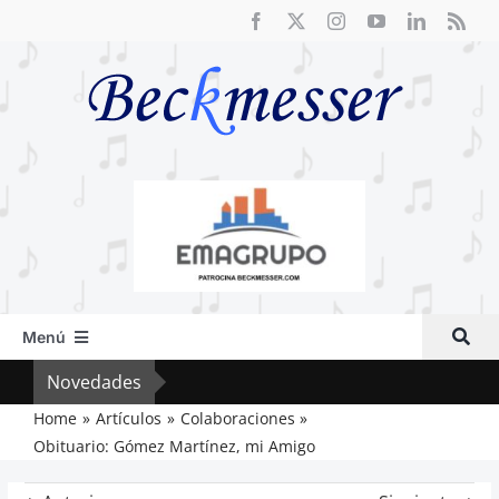
Saltar
al
contenido
Menú
Inicio
Novedades
Crít
Actual
Home
Artículos
Colaboraciones
Obituario: Gómez Martínez, mi Amigo
Artículos
Crítica