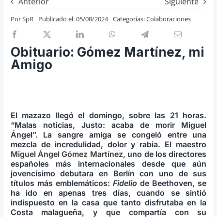
Anterior
Siguiente
Previos de ópera
Por
SpR
Publicado el: 05/08/2024
Categorías:
Colaboraciones
Entrevistas
Recomendación
Obituario: Gómez Martínez, mi
Cosas de Beckmesser
Amigo
Nosotros y privacidad
Buscar:
El mazazo llegó el domingo, sobre las 21 horas.
“Malas noticias, Justo: acaba de morir Miguel
Ángel”. La sangre amiga se congeló entre una
mezcla de incredulidad, dolor y rabia. El maestro
Miguel Ángel Gómez Martínez
, uno de los directores
españoles más internacionales desde que aún
jovencísimo debutara en Berlín con uno de sus
títulos más emblemáticos:
Fidelio
de Beethoven, se
ha ido en apenas tres días, cuando se sintió
indispuesto en la casa que tanto disfrutaba en la
Costa malagueña, y que compartía con su