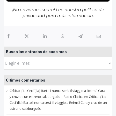
¡No enviamos spam! Lee nuestra
política de
privacidad
para más información.
Busca las entradas de cada mes
Busca
las
entradas
Últimos comentarios
de
cada
Crítica: ¡“La Ceci”(lia) Bartoli nunca será ‘Il viaggio a Reims’! Cara
mes
y cruz de un estreno salzburgués – Radio Clásica
en
Crítica: ¡“La
Ceci”(lia) Bartoli nunca será ‘Il viaggio a Reims’! Cara y cruz de un
estreno salzburgués