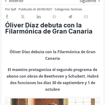
Anterior
Siguiente
Previos de ópera
Por
SpR
Publicado el: 26/09/2021
Categorías:
Noticias
Entrevistas
Recomendación
Óliver Díaz debuta con la
Cosas de Beckmesser
Filarmónica de Gran Canaria
Nosotros y privacidad
Buscar:
Óliver Díaz debuta con la Filarmónica de Gran
Canaria
El maestro protagoniza el segundo programa de
abono con obras de Beethoven y Schubert. Habrá
dos funciones los días 30 de septiembre y 1 de
octubre