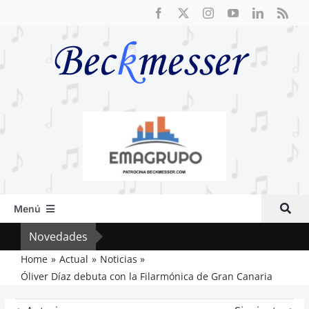
Saltar
al
contenido
Menú
Inicio
Novedades
Cri
Actual
Home
Actual
Noticias
Óliver Díaz debuta con la Filarmónica de Gran Canaria
Artículos
Crítica