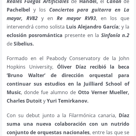
Reales Fuegos Artificiales
de
Händel,
el
Canon
de
Pachelbel
y los
Conciertos para guitarra en La
mayor, RV82
y en
Re mayor RV93
, en los que
intervendrá como solista
Luis Alejandro García
; y la
eclosión posromántica
presente en la
Sinfonía n.2
de
Sibelius.
Formado en el Peabody Conservatory de la John
Hopkins University,
Óliver Díaz recibió la beca
‘Bruno Walter’ de dirección orquestal para
continuar sus estudios en la Juilliard School of
Music
, donde fue alumno de
Otto Verner Mueller,
Charles Dutoit
y
Yuri Temirkanov.
Con su debut junto a la Filarmónica canaria,
Díaz
suma una nueva colaboración con un nutrido
conjunto de orquestas nacionales
, entre las que se