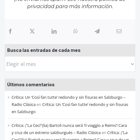
privacidad
para más información.
Busca las entradas de cada mes
Busca
las
entradas
Últimos comentarios
de
cada
Crítica: Un ‘Così fan tutte’ redondo y sin fisuras en Salzburgo –
mes
Radio Clásica
en
Crítica: Un ‘Così fan tutte’ redondo y sin fisuras
en Salzburgo
Crítica: ¡“La Ceci”(lia) Bartoli nunca será ‘Il viaggio a Reims’! Cara
y cruz de un estreno salzburgués – Radio Clásica
en
Crítica: ¡“La
Ceci”(lia) Bartoli nunca será ‘Il viaggio a Reims’! Cara y cruz de un